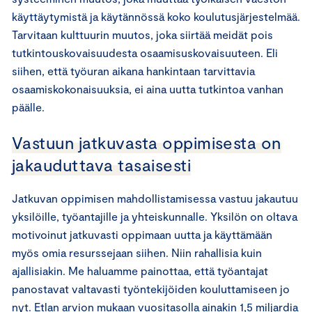
käyttäytymistä ja käytännössä koko koulutusjärjestelmää.
Tarvitaan kulttuurin muutos, joka siirtää meidät pois
tutkintouskovaisuudesta osaamisuskovaisuuteen. Eli
siihen, että työuran aikana hankintaan tarvittavia
osaamiskokonaisuuksia, ei aina uutta tutkintoa vanhan
päälle.
Vastuun jatkuvasta oppimisesta on
jakauduttava tasaisesti
Jatkuvan oppimisen mahdollistamisessa vastuu jakautuu
yksilöille, työantajille ja yhteiskunnalle. Yksilön on oltava
motivoinut jatkuvasti oppimaan uutta ja käyttämään
myös omia resurssejaan siihen. Niin rahallisia kuin
ajallisiakin. Me haluamme painottaa, että työantajat
panostavat valtavasti työntekijöiden kouluttamiseen jo
nyt. Etlan arvion mukaan vuositasolla ainakin 1,5 miljardia