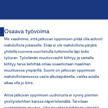
Osaava työvoima
Me vaadimme, että jatkuvan oppimisen pitää olla aidosti
mahdollista jokaiselle. Enää ei ole mahdollista pärjätä
yhdellä nuorena suoritetulla tutkinnolla läpi koko
työuran. Työelämän muutosvauhti kiihtyy ja samalla
kiihtyy tarve kehittää omaa osaamistaan maailman
muuttuessa ympärillä. Suomi on jatkuvan oppimisen
mahdollistamisessa vasta alkutaipaleella, vaikka asialla
alkaa olla jo kiire.
Aitoa jatkuvan oppimisen uudistusta ei synny pienten
yksityiskohtien kanssa näpertelemällä. Tarvitaan
systeeminen muutos, joka muuttaa työikäisen väestön