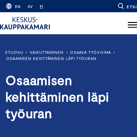
Skip
EN
SV
FI
ETSI
to
content
ETUSIVU
›
VAIKUTTAMINEN
›
OSAAVA TYÖVOIMA
›
OSAAMISEN KEHITTÄMINEN LÄPI TYÖURAN
Osaamisen
kehittäminen läpi
työuran