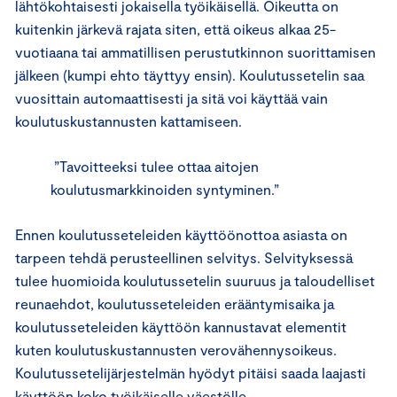
lähtökohtaisesti jokaisella työikäisellä. Oikeutta on
kuitenkin järkevä rajata siten, että oikeus alkaa 25-
vuotiaana tai ammatillisen perustutkinnon suorittamisen
jälkeen (kumpi ehto täyttyy ensin). Koulutussetelin saa
vuosittain automaattisesti ja sitä voi käyttää vain
koulutuskustannusten kattamiseen.
”Tavoitteeksi tulee ottaa aitojen
koulutusmarkkinoiden syntyminen.”
Ennen koulutusseteleiden käyttöönottoa asiasta on
tarpeen tehdä perusteellinen selvitys. Selvityksessä
tulee huomioida koulutussetelin suuruus ja taloudelliset
reunaehdot, koulutusseteleiden erääntymisaika ja
koulutusseteleiden käyttöön kannustavat elementit
kuten koulutuskustannusten verovähennysoikeus.
Koulutussetelijärjestelmän hyödyt pitäisi saada laajasti
käyttöön koko työikäiselle väestölle.