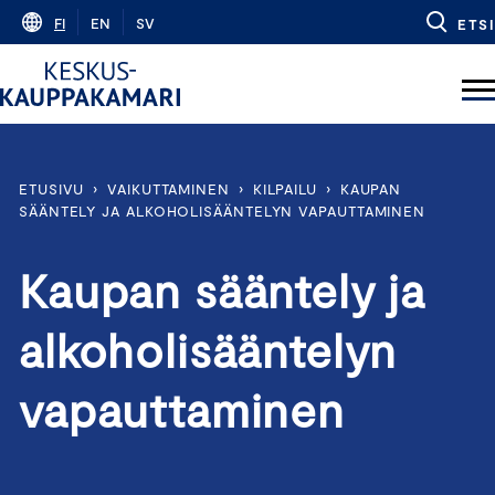
Skip
FI
EN
SV
ETSI
to
content
ETUSIVU
›
VAIKUTTAMINEN
›
KILPAILU
›
KAUPAN
SÄÄNTELY JA ALKOHOLISÄÄNTELYN VAPAUTTAMINEN
Kaupan sääntely ja
alkoholisääntelyn
vapauttaminen