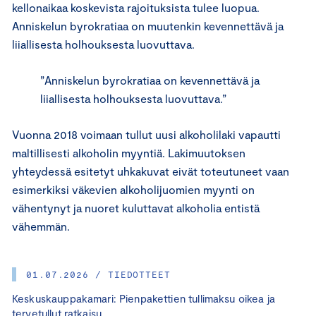
kellonaikaa koskevista rajoituksista tulee luopua.
Anniskelun byrokratiaa on muutenkin kevennettävä ja
liiallisesta holhouksesta luovuttava.
”Anniskelun byrokratiaa on kevennettävä ja
liiallisesta holhouksesta luovuttava.”
Vuonna 2018 voimaan tullut uusi alkoholilaki vapautti
maltillisesti alkoholin myyntiä. Lakimuutoksen
yhteydessä esitetyt uhkakuvat eivät toteutuneet vaan
esimerkiksi väkevien alkoholijuomien myynti on
vähentynyt ja nuoret kuluttavat alkoholia entistä
vähemmän.
01.07.2026 / TIEDOTTEET
Keskuskauppakamari: Pienpakettien tullimaksu oikea ja
tervetullut ratkaisu