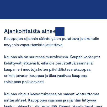
Ajankohtaista aiheesta
Kauppojen sijainnin sääntelyä on purettava ja alkoholin
myynnin vapauttamista jatkettava.
Kaupan ala on suuressa murroksessa. Kaupan konseptit
kehittyvät jatkuvasti, eikä ole perusteltua säännellä
kaupan eri muotoja kuten päivittäistavarakauppaa,
erikoistavaran kauppaa ja tilaa vaativaa kauppaa
toisistaan poikkeavasti.
Kaupan ohjaus kaavoituksessa on saanut kohtuuttomat
mittasuhteet. Kauppojen sijainnin ja sijaintiin liittyvää
laadun ohjausta tulisi keventää. Kaavoituksella tapahtuva