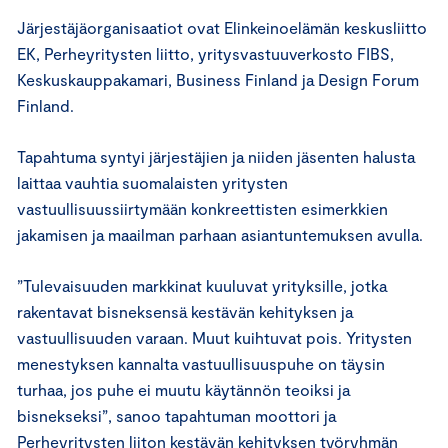
Järjestäjäorganisaatiot ovat Elinkeinoelämän keskusliitto
EK, Perheyritysten liitto, yritysvastuuverkosto FIBS,
Keskuskauppakamari, Business Finland ja Design Forum
Finland.
Tapahtuma syntyi järjestäjien ja niiden jäsenten halusta
laittaa vauhtia suomalaisten yritysten
vastuullisuussiirtymään konkreettisten esimerkkien
jakamisen ja maailman parhaan asiantuntemuksen avulla.
”Tulevaisuuden markkinat kuuluvat yrityksille, jotka
rakentavat bisneksensä kestävän kehityksen ja
vastuullisuuden varaan. Muut kuihtuvat pois. Yritysten
menestyksen kannalta vastuullisuuspuhe on täysin
turhaa, jos puhe ei muutu käytännön teoiksi ja
bisnekseksi”, sanoo tapahtuman moottori ja
Perheyritysten liiton kestävän kehityksen työryhmän