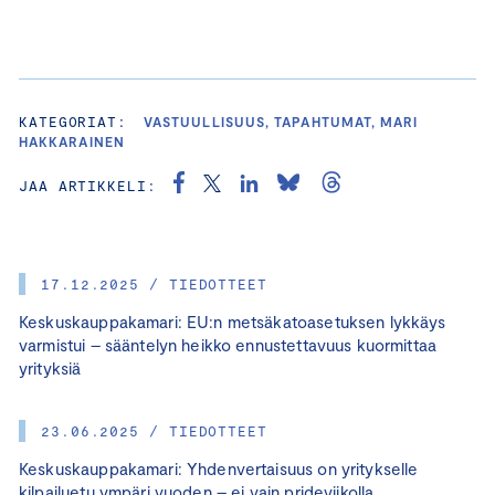
KATEGORIAT:
VASTUULLISUUS, TAPAHTUMAT, MARI
HAKKARAINEN
JAA ARTIKKELI:
17.12.2025 / TIEDOTTEET
Keskuskauppakamari: EU:n metsäkatoasetuksen lykkäys
varmistui – sääntelyn heikko ennustettavuus kuormittaa
yrityksiä
23.06.2025 / TIEDOTTEET
Keskuskauppakamari: Yhdenvertaisuus on yritykselle
kilpailuetu ympäri vuoden – ei vain prideviikolla