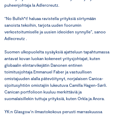
puheenjohtaja Ia Adlercreutz.
“No Bullsh*t! haluaa ravistella yrityksiä siirtymään
sanoista tekoihin, tarjota uuden foorumin
verkostoitumiselle ja uusien ideoiden synnylle”, sanoo
Adlecreutz .
Suomen ulkopuolelta sysäyksiä ajatteluun tapahtumassa
antavat kovan luokan kokeneet yritysjohtajat, kuten
globaalin elintarvikejätin Danonen entinen
toimitusjohtaja Emmanuel Faber ja vastuullisen
omistajuuden alalla pätevöitynyt, norjalaisen Canica-
sijoitusyhtiön omistajiin lukeutuva Camilla Hagen-Sørli.
Canican portfolioon kuuluu merkittäviä ja
suomalaisillekin tuttuja yrityksiä, kuten Orkla ja Anora.
YK:n Glasgow’n ilmastokokous perusti marraskuussa