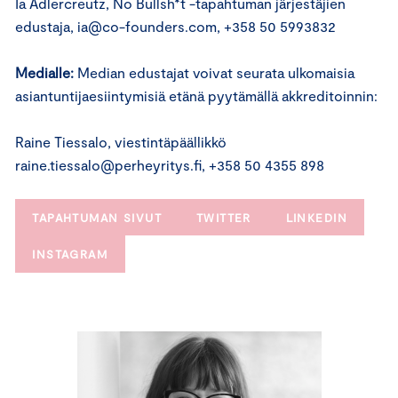
Ia Adlercreutz, No Bullsh*t -tapahtuman järjestäjien
edustaja, ia@co-founders.com, +358 50 5993832
Medialle:
Median edustajat voivat seurata ulkomaisia
asiantuntijaesiintymisiä etänä pyytämällä akkreditoinnin:
Raine Tiessalo, viestintäpäällikkö
raine.tiessalo@perheyritys.fi, +358 50 4355 898
TAPAHTUMAN SIVUT
TWITTER
LINKEDIN
INSTAGRAM