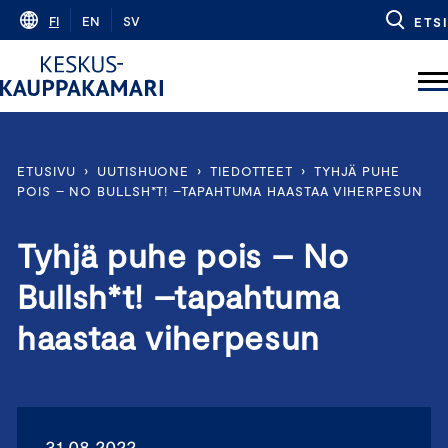
Skip
FI
EN
SV
ETSI
to
content
ETUSIVU
›
UUTISHUONE
›
TIEDOTTEET
›
TYHJÄ PUHE
POIS – NO BULLSH*T! –TAPAHTUMA HAASTAA VIHERPESUN
Tyhjä puhe pois – No
Bullsh*t! –tapahtuma
haastaa viherpesun
31.08.2022