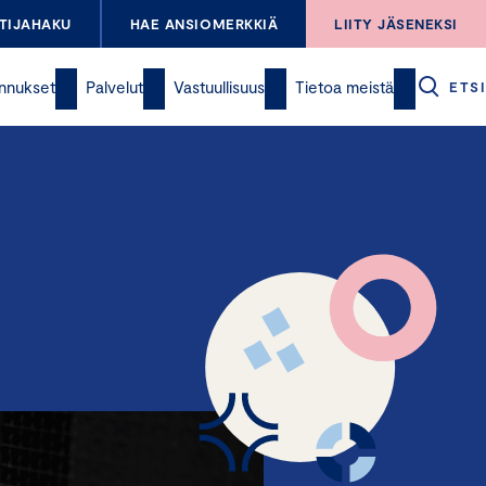
TIJAHAKU
HAE ANSIOMERKKIÄ
LIITY JÄSENEKSI
nnukset
Palvelut
Vastuullisuus
Tietoa meistä
ETSI