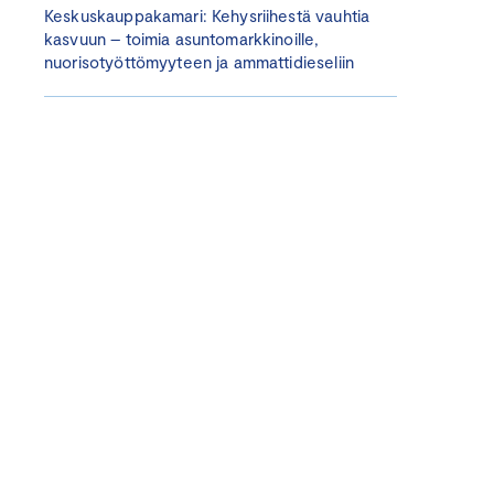
Keskuskauppakamari: Kehysriihestä vauhtia
kasvuun – toimia asuntomarkkinoille,
nuorisotyöttömyyteen ja ammattidieseliin