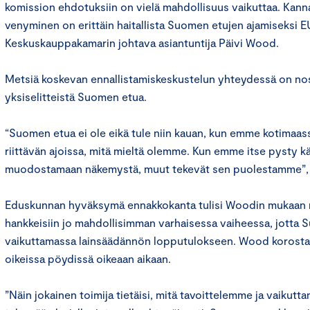
komission ehdotuksiin on vielä mahdollisuus vaikuttaa. Ka
venyminen on erittäin haitallista Suomen etujen ajamiseksi E
Keskuskauppakamarin johtava asiantuntija Päivi Wood.
Metsiä koskevan ennallistamiskeskustelun yhteydessä on noste
yksiselitteistä Suomen etua.
“Suomen etua ei ole eikä tule niin kauan, kun emme kotimaa
riittävän ajoissa, mitä mieltä olemme. Kun emme itse pysty k
muodostamaan näkemystä, muut tekevät sen puolestamme”
Eduskunnan hyväksymä ennakkokanta tulisi Woodin mukaan m
hankkeisiin jo mahdollisimman varhaisessa vaiheessa, jotta Su
vaikuttamassa lainsäädännön lopputulokseen. Wood korostaa,
oikeissa pöydissä oikeaan aikaan.
”Näin jokainen toimija tietäisi, mitä tavoittelemme ja vaikutta