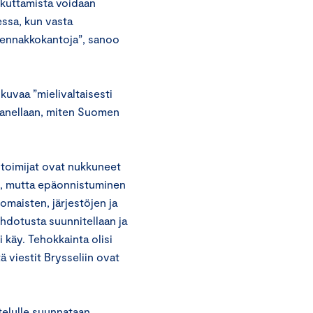
ikuttamista voidaan
essa, kun vasta
n ennakkokantoja”, sanoo
kuvaa ”mielivaltaisesti
sanellaan, miten Suomen
ä toimijat ovat nukkuneet
tua, mutta epäonnistuminen
omaisten, järjestöjen ja
ehdotusta suunnitellaan ja
i käy. Tehokkainta olisi
tä viestit Brysseliin ovat
telulle suunnataan