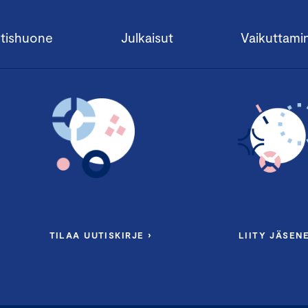
tishuone
Julkaisut
Vaikuttami
TILAA UUTISKIRJE ›
LIITY JÄSENE