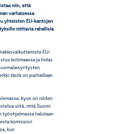
taa niin, että
mman varhaisessa
u yhteisten EU-kantojen
ksille mittavia rahallisia
nakkovaikuttamista EU-
stus kotimaassa ja hidas
suomalaisyritysten
erkki tästä on parhaillaan
olemassa, kyse on niiden
stelua siitä, mitä Suomi
on työohjelmassa halutaan
sesta komission
sa, kun