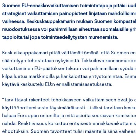
Suomen EU-ennakkovaikuttamisen toimintatapoja pitäisi uudis
strategiset vaikuttamisen painopisteet linjataan mahdollisi
vaiheessa. Keskuskauppakamarin mukaan Suomen kompastel
muodostuksessa voi pahimmillaan aiheuttaa suomalaisille yrity
tappioita tai jopa toimintaedellytysten murenemista.
Keskuskauppakamari pitää välttämättömänä, että Suomen en
sääntelyyn tehostetaan nykyisestä. Takkuileva kannanmuodo
vaikuttaminen EU-päätöksentekoon voi pahimmillaan syödä 
kilpailuetua markkinoilla ja hankaloittaa yritystoimintaa. Esim
käytävä keskustelu EU:n ennallistamisasetuksesta.
“Tarvittavat rakenteet tehokkaaseen vaikuttamiseen ovat jo 
käyttöönottamisesta täysimääräisesti. Lisäksi tarvitaan kesku
haluaa Euroopan unionilta ja mitä asioita seuraavan komissi
nähdä. Reaktiivisuus korostuu erityisesti ennakkovaikuttami
ehdotuksiin. Suomen tavoitteet tulisi määritellä siinä vaihees