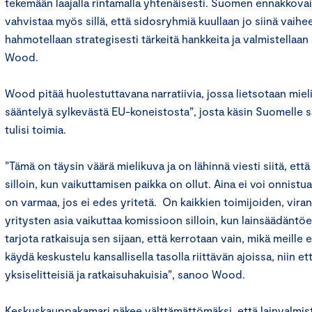
tekemään laajalla rintamalla yhtenäisesti. Suomen ennakkova
vahvistaa myös sillä, että sidosryhmiä kuullaan jo siinä vaihe
hahmotellaan strategisesti tärkeitä hankkeita ja valmistellaa
Wood.
Wood pitää huolestuttavana narratiivia, jossa lietsotaan mieli
sääntelyä sylkevästä EU-koneistosta”, josta käsin Suomelle 
tulisi toimia.
”Tämä on täysin väärä mielikuva ja on lähinnä viesti siitä, ett
silloin, kun vaikuttamisen paikka on ollut. Aina ei voi onnis
on varmaa, jos ei edes yritetä. On kaikkien toimijoiden, viran
yritysten asia vaikuttaa komissioon silloin, kun lainsäädäntö
tarjota ratkaisuja sen sijaan, että kerrotaan vain, mikä meille e
käydä keskustelu kansallisella tasolla riittävän ajoissa, niin et
yksiselitteisiä ja ratkaisuhakuisia”, sanoo Wood.
Keskuskauppakamari näkee välttämättömäksi, että lainvalmis