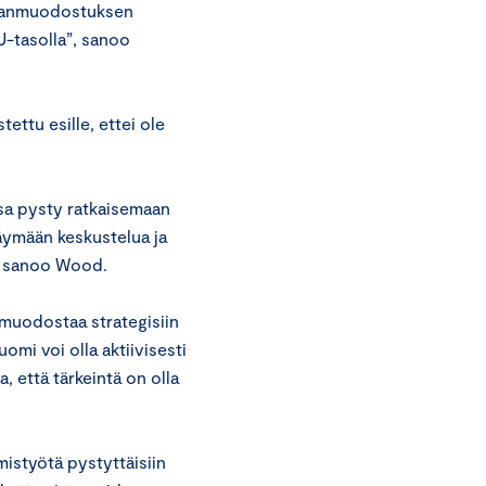
nnanmuodostuksen
U-tasolla”, sanoo
ttu esille, ettei ole
ssa pysty ratkaisemaan
äymään keskustelua ja
, sanoo Wood.
uodostaa strategisiin
omi voi olla aktiivisesti
 että tärkeintä on olla
mistyötä pystyttäisiin