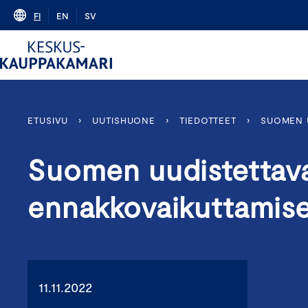
Skip
FI
EN
SV
to
content
ETUSIVU
›
UUTISHUONE
›
TIEDOTTEET
›
SUOMEN U
Suomen uudistettav
ennakkovaikuttamise
11.11.2022