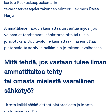
kertoo Keskuskauppakamarin
tavarantarkastajalautakunnan sihteeri, lakimies
Raisa
Harju
.
Ammattilaisen apuun kannattaa turvautua myös, jos
valosarjat tarvitsevat lisäpistorasioita tai uusia
johdotuksia. Jouluvaloille kannattaakin asennuttaa
pistorasioita sopiviin paikkoihin jo rakennusvaiheessa.
Mitä tehdä, jos vastaan tulee ilman
ammattitaitoa tehty
tai omasta mielestä vaarallinen
sähkötyö?
• Irrota kaikki sähkölaitteet pistorasiasta ja lopeta
pistorasian käyttö.