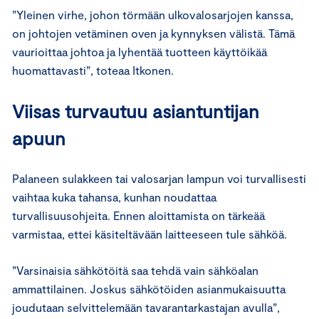
”Yleinen virhe, johon törmään ulkovalosarjojen kanssa,
on johtojen vetäminen oven ja kynnyksen välistä. Tämä
vaurioittaa johtoa ja lyhentää tuotteen käyttöikää
huomattavasti”, toteaa Itkonen.
Viisas turvautuu asiantuntijan
apuun
Palaneen sulakkeen tai valosarjan lampun voi turvallisesti
vaihtaa kuka tahansa, kunhan noudattaa
turvallisuusohjeita. Ennen aloittamista on tärkeää
varmistaa, ettei käsiteltävään laitteeseen tule sähköä.
”Varsinaisia sähkötöitä saa tehdä vain sähköalan
ammattilainen. Joskus sähkötöiden asianmukaisuutta
joudutaan selvittelemään tavarantarkastajan avulla”,