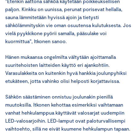
”Etenkin aattona sähköä käytetään poikkeuksellisen
paljon. Kinkku on uunissa, perunat porisevat hellalla,
sauna lämmitetään hyvissä ajoin ja tietysti
sähkölämmityskin vie oman osuutensa kulutuksesta. Jos
vielä pyykkikone pyörii samalla, pääsulake voi
kuormittua”, Itkonen sanoo.
Hänen mukaansa ongelmilta vältytään ajoittamalla
suuritehoisten laitteiden käyttö eri ajankohtiin.
Varasulakkeita on kuitenkin hyvä hankkia joulunpyhiksi
etukäteen, jotta vahinko olisi helposti korjattavissa.
Sähkön säästäminen onnistuu joulunakin pienillä
muutoksilla. Itkonen kehottaa esimerkiksi vaihtamaan
vanhat hehkulamppua käyttävät valosarjat uudempiin
LED-valosarjoihin. LED-lamput ovat paloturvallisempi
vaihtoehto, sillä ne eivät kuumene hehkulampun tapaan.