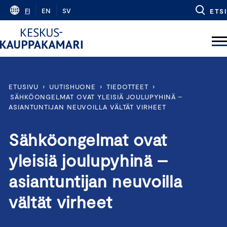
Skip
FI
EN
SV
ETSI
to
content
ETUSIVU
›
UUTISHUONE
›
TIEDOTTEET
›
SÄHKÖONGELMAT OVAT YLEISIÄ JOULUPYHINÄ –
ASIANTUNTIJAN NEUVOILLA VÄLTÄT VIRHEET
Sähköongelmat ovat
yleisiä joulupyhinä –
asiantuntijan neuvoilla
vältät virheet