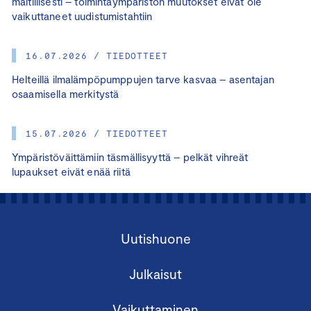
maltillisesti – toimintaympäristön muutokset eivät ole
vaikuttaneet uudistumistahtiin
16.07.2026 / TIEDOTTEET
Helteillä ilmalämpöpumppujen tarve kasvaa – asentajan
osaamisella merkitystä
15.07.2026 / TIEDOTTEET
Ympäristöväittämiin täsmällisyyttä – pelkät vihreät
lupaukset eivät enää riitä
Uutishuone
Julkaisut
Vaikuttaminen