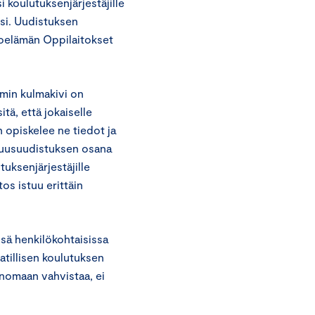
i koulutuksenjärjestäjille
ksi. Uudistuksen
noelämän Oppilaitokset
min kulmakivi on
tä, että jokaiselle
 opiskelee ne tiedot ja
isuusuudistuksen osana
uksenjärjestäjille
os istuu erittäin
ssä henkilökohtaisissa
tillisen koulutuksen
enomaan vahvistaa, ei