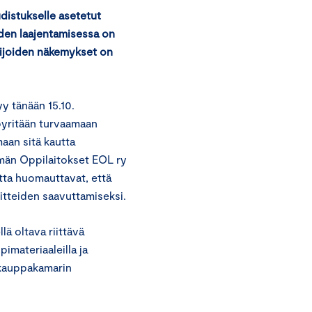
udistukselle asetetut
uden laajentamisessa on
ijoiden näkemykset on
yy tänään 15.10.
 pyritään turvaamaan
maan sitä kautta
män Oppilaitokset EOL ry
utta huomauttavat, että
itteiden saavuttamiseksi.
lä oltava riittävä
materiaaleilla ja
uskauppakamarin