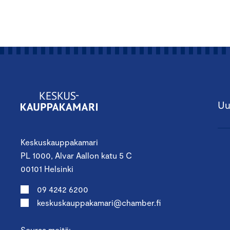
Uu
Keskuskauppakamari
PL 1000, Alvar Aallon katu 5 C
00101 Helsinki
09 4242 6200
keskuskauppakamari@chamber.fi
Seuraa meitä: