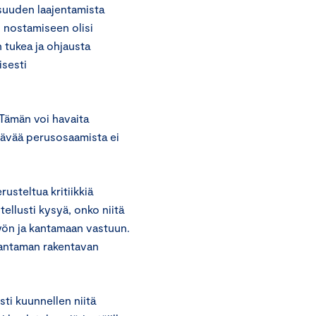
isuuden laajentamista
 nostamiseen olisi
 tukea ja ohjausta
isesti
Tämän voi havaita
ttävää perusosaamista ei
usteltua kritiikkiä
tellusti kysyä, onko niitä
työn ja kantamaan vastuun.
n antaman rakentavan
ti kuunnellen niitä