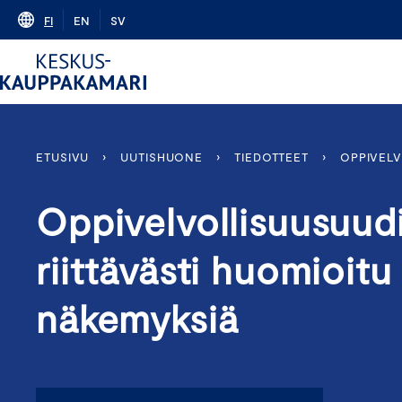
Skip
FI
EN
SV
to
content
ETUSIVU
›
UUTISHUONE
›
TIEDOTTEET
›
OPPIVELV
Oppivelvollisuusuudi
riittävästi huomioitu
näkemyksiä