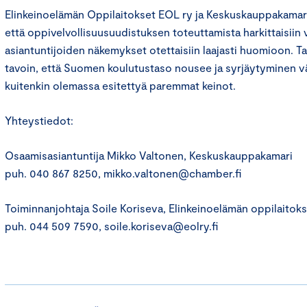
Elinkeinoelämän Oppilaitokset EOL ry ja Keskuskauppakamar
että oppivelvollisuusuudistuksen toteuttamista harkittaisiin v
asiantuntijoiden näkemykset otettaisiin laajasti huomioon. 
tavoin, että Suomen koulutustaso nousee ja syrjäytyminen v
kuitenkin olemassa esitettyä paremmat keinot.
Yhteystiedot:
Osaamisasiantuntija Mikko Valtonen, Keskuskauppakamari
puh. 040 867 8250, mikko.valtonen@chamber.fi
Toiminnanjohtaja Soile Koriseva, Elinkeinoelämän oppilaitok
puh. 044 509 7590, soile.koriseva@eolry.fi