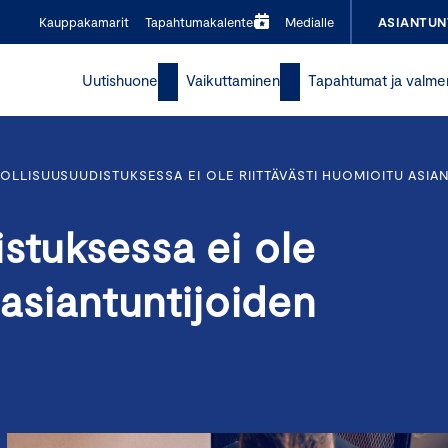
Kauppakamarit
Tapahtumakalenteri
Medialle
ASIANTUN
Uutishuone
Vaikuttaminen
Tapahtumat ja valme
OLLISUUSUUDISTUKSESSA EI OLE RIITTÄVÄSTI HUOMIOITU ASI
stuksessa ei ole
 asiantuntijoiden