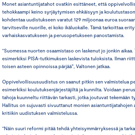
Monet asiantuntijatahot ovatkin esittäneet, että oppivelvoll
tehokkaampi keino syrjäytymisen ehkäisyyn ja koulutustason
kohdentaa uudistukseen varatut 129 miljoonaa euroa suoraan
tarvitseville nuorille, ei koko ikäluokalle. Tämä tarkoittaa erity
varhaiskasvatukseen ja perusopetukseen panostamista.
“Suomessa nuorten osaamistaso on laskenut jo jonkin aikaa. 
esimerkiksi PISA-tutkimuksen laskevista tuloksista. Ilman rii
toisen asteen opinnoissa pärjää”, Valtonen jatkaa.
Oppivelvollisuusuudistus on saanut pitkin sen valmistelua per
esimerkiksi koulutuksenjärjestäjiltä ja kunnilta. Voidaan perus
tahoja kuunneltu riittävän tarkasti, jotka joutuvat tekemään 
Hallitus on sujuvasti sivuuttanut monien asiantuntijatahoje
kritiikin uudistuksen valmistelussa.
“Näin suuri reformi pitää tehdä yhteisymmärryksessä ja tarkas