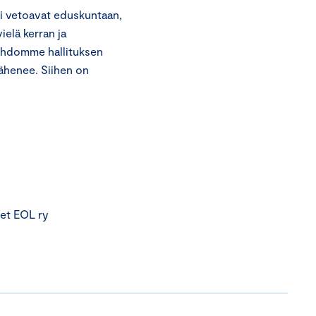
i vetoavat eduskuntaan,
ielä kerran ja
Tahdomme hallituksen
ähenee. Siihen on
set EOL ry