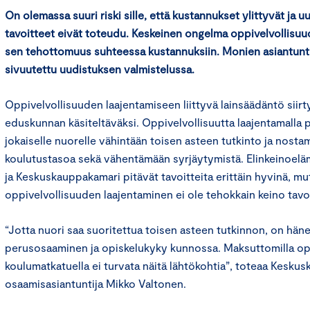
On olemassa suuri riski sille, että kustannukset ylittyvät ja u
tavoitteet eivät toteudu. Keskeinen ongelma oppivelvollisu
sen tehottomuus suhteessa kustannuksiin. Monien asiantunt
sivuutettu uudistuksen valmistelussa.
Oppivelvollisuuden laajentamiseen liittyvä lainsäädäntö siirt
eduskunnan käsiteltäväksi. Oppivelvollisuutta laajentamalla
jokaiselle nuorelle vähintään toisen asteen tutkinto ja nosta
koulutustasoa sekä vähentämään syrjäytymistä. Elinkeinoelä
ja Keskuskauppakamari pitävät tavoitteita erittäin hyvinä, m
oppivelvollisuuden laajentaminen ei ole tehokkain keino tavo
“Jotta nuori saa suoritettua toisen asteen tutkinnon, on hänel
perusosaaminen ja opiskelukyky kunnossa. Maksuttomilla oppi
koulumatkatuella ei turvata näitä lähtökohtia”, toteaa Kesk
osaamisasiantuntija Mikko Valtonen.