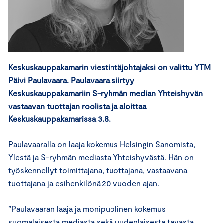
Keskuskauppakamarin viestintäjohtajaksi on valittu YTM
Päivi Paulavaara. Paulavaara siirtyy
Keskuskauppakamariin S-ryhmän median Yhteishyvän
vastaavan tuottajan roolista ja aloittaa
Keskuskauppakamarissa 3.8.
Paulavaaralla on laaja kokemus Helsingin Sanomista,
Ylestä ja S-ryhmän mediasta Yhteishyvästä. Hän on
työskennellyt toimittajana, tuottajana, vastaavana
tuottajana ja esihenkilönä 20 vuoden ajan.
”Paulavaaran laaja ja monipuolinen kokemus
suomalaisesta mediasta sekä uudenlaisesta tavasta