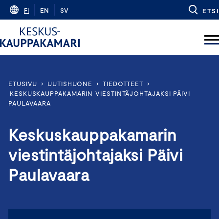
Skip
FI
EN
SV
ETSI
to
content
ETUSIVU
›
UUTISHUONE
›
TIEDOTTEET
›
KESKUSKAUPPAKAMARIN VIESTINTÄJOHTAJAKSI PÄIVI
PAULAVAARA
Keskuskauppakamarin
viestintäjohtajaksi Päivi
Paulavaara