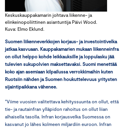
Keskuskauppakamarin johtava liikenne- ja
elinkeinopoliittinen asiantuntija Päivi Wood.
Kuva: Elmo Eklund.
Suomen liikenneverkkojen korjaus- ja investointivelka
jatkaa kasvuaan. Kauppakamarien mukaan liikenneinfra
on ollut helppo kohde leikkauksille ja loppulasku jää
tulevien sukupolvien maksettavaksi. Suomi menettää
koko ajan asemiaan kilpailussa verrokkimaihin kuten
Ruotsiin nähden ja Suomen houkuttelevuus yritysten
sijaintipaikkana vähenee.
”Viime vuosien valitettava kehityssuunta on ollut, että
tie- ja rautainfran ylläpidon rahoitus on ollut liian
alhaisella tasolla. Infran korjausvelka Suomessa on
kasvanut jo lähes kolmeen miljardiin euroon. Infran