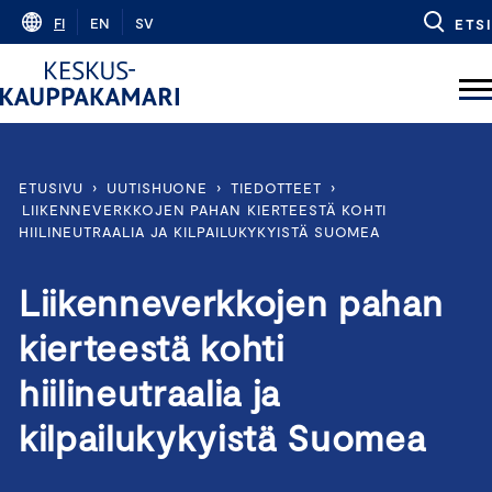
Skip
FI
EN
SV
ETSI
to
content
ETUSIVU
›
UUTISHUONE
›
TIEDOTTEET
›
LIIKENNEVERKKOJEN PAHAN KIERTEESTÄ KOHTI
HIILINEUTRAALIA JA KILPAILUKYKYISTÄ SUOMEA
Liikenneverkkojen pahan
kierteestä kohti
hiilineutraalia ja
kilpailukykyistä Suomea