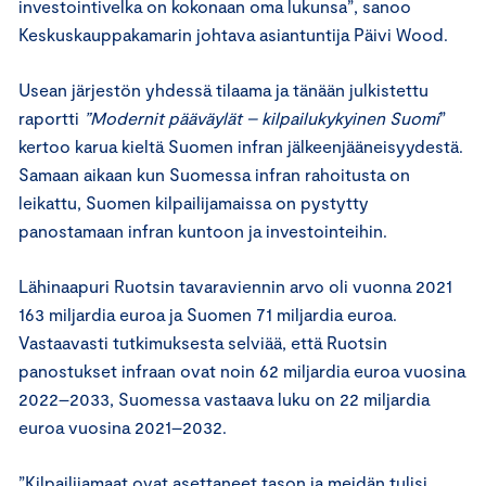
investointivelka on kokonaan oma lukunsa”, sanoo
Keskuskauppakamarin johtava asiantuntija Päivi Wood.
Usean järjestön yhdessä tilaama ja tänään julkistettu
raportti
”Modernit pääväylät – kilpailukykyinen Suomi
”
kertoo karua kieltä Suomen infran jälkeenjääneisyydestä.
Samaan aikaan kun Suomessa infran rahoitusta on
leikattu, Suomen kilpailijamaissa on pystytty
panostamaan infran kuntoon ja investointeihin.
Lähinaapuri Ruotsin tavaraviennin arvo oli vuonna 2021
163 miljardia euroa ja Suomen 71 miljardia euroa.
Vastaavasti tutkimuksesta selviää, että Ruotsin
panostukset infraan ovat noin 62 miljardia euroa vuosina
2022–2033, Suomessa vastaava luku on 22 miljardia
euroa vuosina 2021–2032.
”Kilpailijamaat ovat asettaneet tason ja meidän tulisi