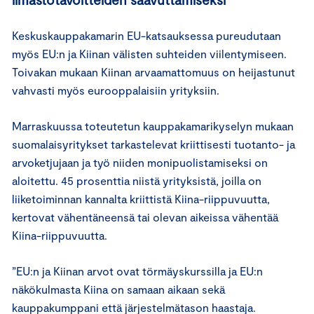
Keskuskauppakamarin EU-katsauksessa pureudutaan
myös EU:n ja Kiinan välisten suhteiden viilentymiseen.
Toivakan mukaan Kiinan arvaamattomuus on heijastunut
vahvasti myös eurooppalaisiin yrityksiin.
Marraskuussa toteutetun kauppakamarikyselyn mukaan
suomalaisyritykset tarkastelevat kriittisesti tuotanto- ja
arvoketjujaan ja työ niiden monipuolistamiseksi on
aloitettu. 45 prosenttia niistä yrityksistä, joilla on
liiketoiminnan kannalta kriittistä Kiina-riippuvuutta,
kertovat vähentäneensä tai olevan aikeissa vähentää
Kiina-riippuvuutta.
”EU:n ja Kiinan arvot ovat törmäyskurssilla ja EU:n
näkökulmasta Kiina on samaan aikaan sekä
kauppakumppani että järjestelmätason haastaja.