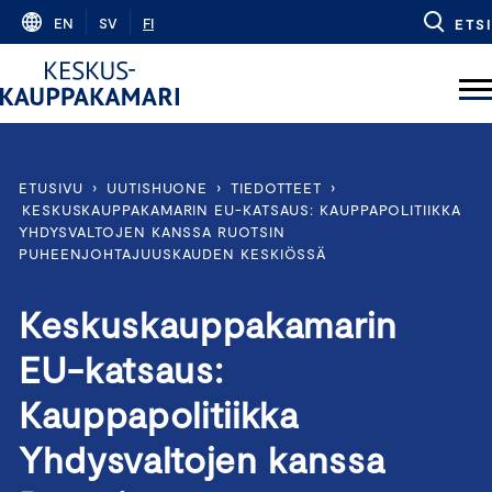
Skip
EN
SV
FI
ETSI
to
content
ETUSIVU
›
UUTISHUONE
›
TIEDOTTEET
›
KESKUSKAUPPAKAMARIN EU-KATSAUS: KAUPPAPOLITIIKKA
YHDYSVALTOJEN KANSSA RUOTSIN
PUHEENJOHTAJUUSKAUDEN KESKIÖSSÄ
Keskuskauppakamarin
EU-katsaus:
Kauppapolitiikka
Yhdysvaltojen kanssa