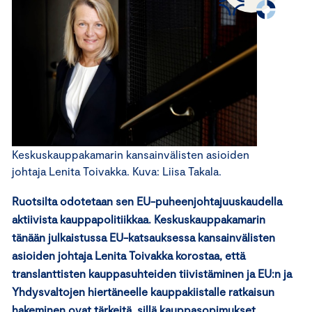
Keskuskauppakamarin kansainvälisten asioiden
johtaja Lenita Toivakka. Kuva: Liisa Takala.
Ruotsilta odotetaan sen EU-puheenjohtajuuskaudella
aktiivista kauppapolitiikkaa. Keskuskauppakamarin
tänään julkaistussa EU-katsauksessa kansainvälisten
asioiden johtaja Lenita Toivakka korostaa, että
translanttisten kauppasuhteiden tiivistäminen ja EU:n ja
Yhdysvaltojen hiertäneelle kauppakiistalle ratkaisun
hakeminen ovat tärkeitä, sillä kauppasopimukset