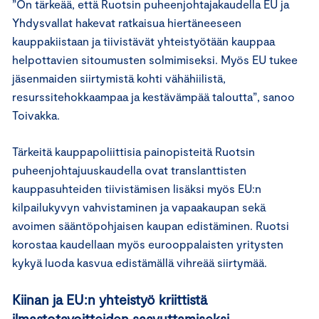
”On tärkeää, että Ruotsin puheenjohtajakaudella EU ja
Yhdysvallat hakevat ratkaisua hiertäneeseen
kauppakiistaan ja tiivistävät yhteistyötään kauppaa
helpottavien sitoumusten solmimiseksi. Myös EU tukee
jäsenmaiden siirtymistä kohti vähähiilistä,
resurssitehokkaampaa ja kestävämpää taloutta”, sanoo
Toivakka.
Tärkeitä kauppapoliittisia painopisteitä Ruotsin
puheenjohtajuuskaudella ovat translanttisten
kauppasuhteiden tiivistämisen lisäksi myös EU:n
kilpailukyvyn vahvistaminen ja vapaakaupan sekä
avoimen sääntöpohjaisen kaupan edistäminen. Ruotsi
korostaa kaudellaan myös eurooppalaisten yritysten
kykyä luoda kasvua edistämällä vihreää siirtymää.
Kiinan ja EU:n yhteistyö kriittistä
ilmastotavoitteiden saavuttamiseksi