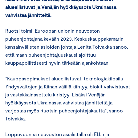
alueellistuvat ja Venäjän hyökkäyssota Ukrainassa
vahvistaa jännitteitä.
Ruotsi toimii Euroopan unionin neuvoston
puheenjohtajana kevään 2023. Keskuskauppakamarin
kansainvälisten asioiden johtaja Lenita Toivakka sanoo,
että maan puheenjohtajuuskausi ajoittuu
kauppapoliittisesti hyvin tärkeään ajankohtaan.
”Kauppasopimukset alueellistuvat, teknologiakilpailu
Yhdysvaltojen ja Kiinan välillä kiihtyy, blokit vahvistuvat
ja vastakkainasettelu kiristyy. Lisäksi Venäjän
hyökkäyssota Ukrainassa vahvistaa jännitteitä ja
varjostaa myös Ruotsin puheenjohtajakautta”, sanoo
Toivakka.
Loppuvuonna neuvoston asialistalla oli EU:n ja