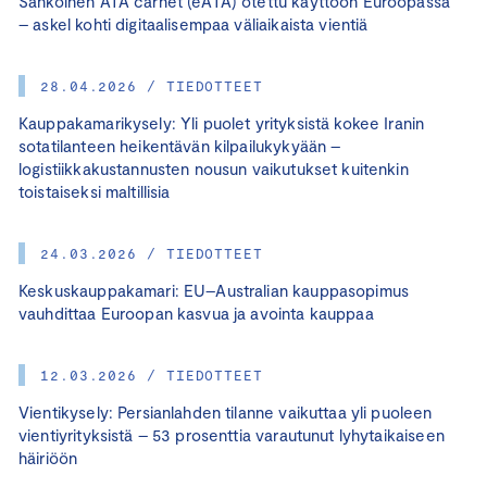
Sähköinen ATA carnet (eATA) otettu käyttöön Euroopassa
– askel kohti digitaalisempaa väliaikaista vientiä
28.04.2026 / TIEDOTTEET
Kauppakamarikysely: Yli puolet yrityksistä kokee Iranin
sotatilanteen heikentävän kilpailukykyään –
logistiikkakustannusten nousun vaikutukset kuitenkin
toistaiseksi maltillisia
24.03.2026 / TIEDOTTEET
Keskuskauppakamari: EU–Australian kauppasopimus
vauhdittaa Euroopan kasvua ja avointa kauppaa
12.03.2026 / TIEDOTTEET
Vientikysely: Persianlahden tilanne vaikuttaa yli puoleen
vientiyrityksistä – 53 prosenttia varautunut lyhytaikaiseen
häiriöön