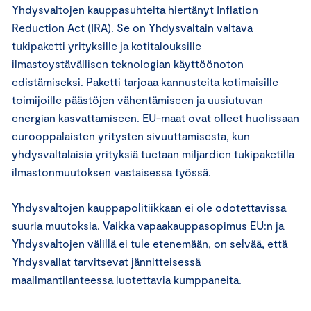
Yhdysvaltojen kauppasuhteita hiertänyt Inflation
Reduction Act (IRA). Se on Yhdysvaltain valtava
tukipaketti yrityksille ja kotitalouksille
ilmastoystävällisen teknologian käyttöönoton
edistämiseksi. Paketti tarjoaa kannusteita kotimaisille
toimijoille päästöjen vähentämiseen ja uusiutuvan
energian kasvattamiseen. EU-maat ovat olleet huolissaan
eurooppalaisten yritysten sivuuttamisesta, kun
yhdysvaltalaisia yrityksiä tuetaan miljardien tukipaketilla
ilmastonmuutoksen vastaisessa työssä.
Yhdysvaltojen kauppapolitiikkaan ei ole odotettavissa
suuria muutoksia. Vaikka vapaakauppasopimus EU:n ja
Yhdysvaltojen välillä ei tule etenemään, on selvää, että
Yhdysvallat tarvitsevat jännitteisessä
maailmantilanteessa luotettavia kumppaneita.