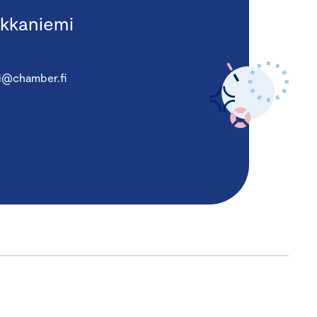
kkaniemi
i@chamber.fi