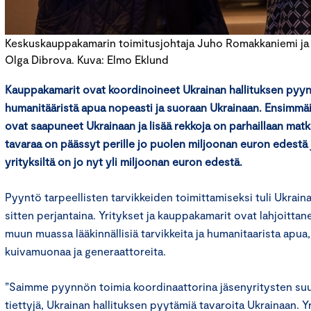
Keskuskauppakamarin toimitusjohtaja Juho Romakkaniemi ja
Olga Dibrova. Kuva: Elmo Eklund
Kauppakamarit ovat koordinoineet Ukrainan hallituksen pyy
humanitääristä apua nopeasti ja suoraan Ukrainaan. Ensimmäis
ovat saapuneet Ukrainaan ja lisää rekkoja on parhaillaan matk
tavaraa on päässyt perille jo puolen miljoonan euron edestä j
yrityksiltä on jo nyt yli miljoonan euron edestä.
Pyyntö tarpeellisten tarvikkeiden toimittamiseksi tuli Ukraina
sitten perjantaina. Yritykset ja kauppakamarit ovat lahjoittan
muun muassa lääkinnällisiä tarvikkeita ja humanitaarista apua
kuivamuonaa ja generaattoreita.
”Saimme pyynnön toimia koordinaattorina jäsenyritysten suu
tiettyjä, Ukrainan hallituksen pyytämiä tavaroita Ukrainaan. Yr