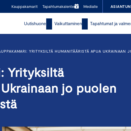
Kauppakamarit
Tapahtumakalenteri
Medialle
ASIANTUN
Uutishuone
Vaikuttaminen
Tapahtumat ja valme
UPPAKAMARI: YRITYKSILTÄ HUMANITÄÄRISTÄ APUA UKRAINAAN
Yrityksiltä
 Ukrainaan jo puolen
stä