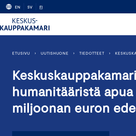
Skip
EN
SV
FI
to
content
ETUSIVU
›
UUTISHUONE
›
TIEDOTTEET
›
KESKUSKA
Keskuskauppakamari: 
humanitääristä apua
miljoonan euron ede