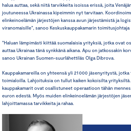
halua auttaa, sekä niitä tarvikkeita isoissa erissä, joita Venä
joutuneessa Ukrainassa kipeimmin nyt tarvitaan. Koordino
elinkeinoelämän järjestöjen kanssa avun järjestämistä ja logi
viranomaisille”, sanoo Keskuskauppakamarin toimitusjohtaj
”Haluan lämpimästi kiittää suomalaisia yrityksiä, jotka ovat o
auttaa Ukrainaa tänä synkkänä aikana. Apu on jatkossakin ko
sanoo Ukrainan Suomen-suurlähettiläs Olga Dibrova.
Kauppakamareilla on yhteensä yli 21 000 jäsenyritystä, jotka to
toimialoilla. Lahjoituksia on tullut kaiken kokoisilta yrityksiltä
kauppakamarit ovat osallistuneet operaatioon tähän menne
euron edestä. Myös muiden elinkeinoelämän järjestöjen jäse
lahjoittamassa tarvikkeita ja rahaa.