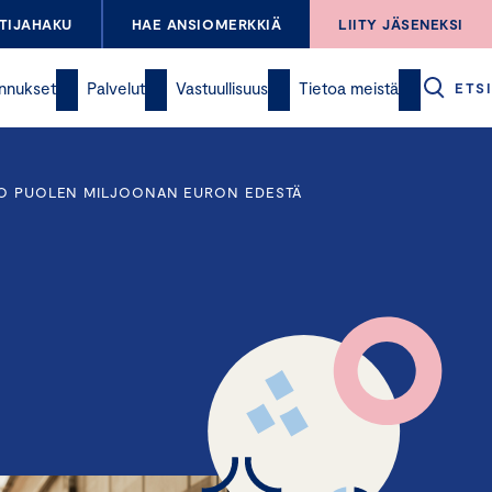
TIJAHAKU
HAE ANSIOMERKKIÄ
LIITY JÄSENEKSI
nnukset
Palvelut
Vastuullisuus
Tietoa meistä
ETSI
 JO PUOLEN MILJOONAN EURON EDESTÄ