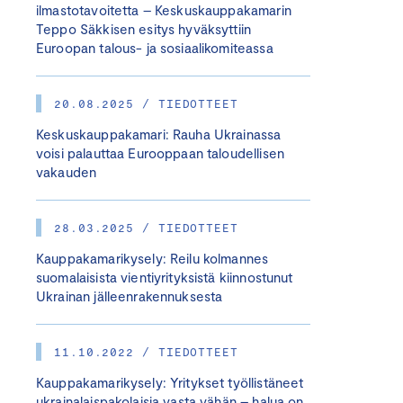
ilmastotavoitetta – Keskuskauppakamarin
Teppo Säkkisen esitys hyväksyttiin
Euroopan talous- ja sosiaalikomiteassa
20.08.2025 / TIEDOTTEET
Keskuskauppakamari: Rauha Ukrainassa
voisi palauttaa Eurooppaan taloudellisen
vakauden
28.03.2025 / TIEDOTTEET
Kauppakamarikysely: Reilu kolmannes
suomalaisista vientiyrityksistä kiinnostunut
Ukrainan jälleenrakennuksesta
11.10.2022 / TIEDOTTEET
Kauppakamarikysely: Yritykset työllistäneet
ukrainalaispakolaisia vasta vähän – halua on,