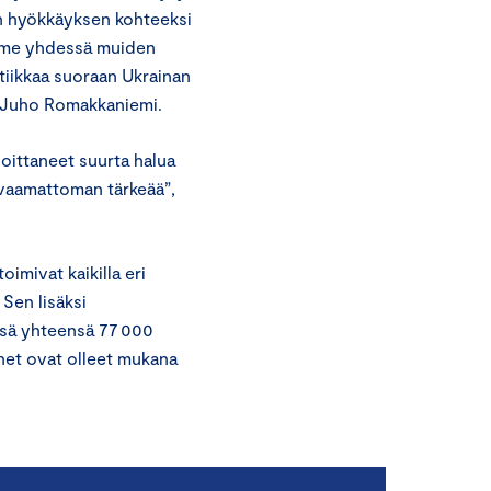
jän hyökkäyksen kohteeksi
imme yhdessä muiden
stiikkaa suoraan Ukrainan
a Juho Romakkaniemi.
soittaneet suurta halua
rvaamattoman tärkeää”,
imivat kaikilla eri
. Sen lisäksi
ssä yhteensä 77 000
net ovat olleet mukana