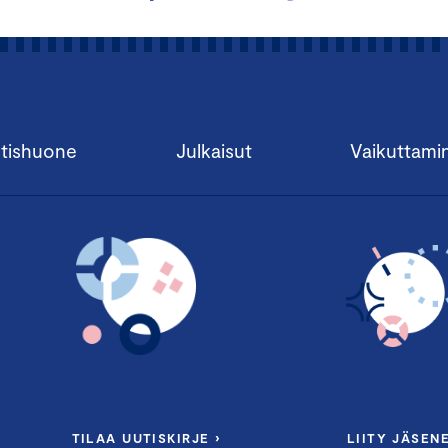
tishuone
Julkaisut
Vaikuttami
TILAA UUTISKIRJE ›
LIITY JÄSENE