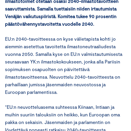
ilmastotoimet otetaan osaksi 2040-ilmastotavoitteen
saavuttamista. Samalla tuettaisiin niiden irtautumista
Venäjän vaikutuspiiristä. Komitea tukee 90 prosentin
päästövähennystavoitetta vuodelle 2040.
EU:n 2040-tavoitteessa on kyse välietapista kohti jo
aiemmin asetettua tavoitetta ilmastoneutraaliudesta
vuonna 2050. Samalla kyse on EU:n valmistautumisesta
seuraavaan YK:n ilmastokokoukseen, jonka alla Pariisin
sopimuksen osapuolten on päivitettävä
ilmastotavoitteensa. Neuvottelu 2040-tavoitteesta on
parhaillaan jumissa jäsenmaiden neuvostossa ja
Euroopan parlamentissa.
“EU:n neuvotteluasema suhteessa Kiinaan, Intiaan ja
muihin suuriin talouksiin on heikko, kun Euroopan oma
pakka on sekaisin. Jäsenmaiden ja parlamentin on
löydettävä nopeasti ratkaisu 2040-tavoitteesta.