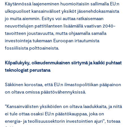
Käytännössä laajeneminen huomioitaisiin sallimalla EU:n
ulkopuoliset kansainväliset yksiköt jäsenehdokasmaista
jo muita aiemmin. Esitys voi auttaa ratkaisemaan
neuvottelujen pattitilanteen lisäämällä vaativan 2040-
tavoitteen joustavuutta, mutta ohjaamalla samalla
investointeja tukemaan Euroopan irtautumista
fossiilisista polttoaineista.
Kilpailukyky, oikeudenmukainen siirtymä ja kaikki puhtaat
teknologiat perustana
Säkkinen korostaa, että EU:n ilmastopolitiikan pääpainon
on oltava omissa päästövähennyksissä.
”Kansainvälisten yksiköiden on oltava laadukkaita, ja niitä
ei tule ottaa osaksi EU:n päästökauppaa, joka on
energia- ja teollisuussektorin investointien ajuri”, toteaa