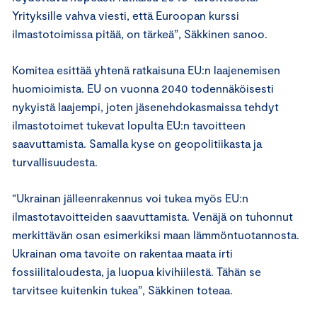
Yrityksille vahva viesti, että Euroopan kurssi
ilmastotoimissa pitää, on tärkeä”, Säkkinen sanoo.
Komitea esittää yhtenä ratkaisuna EU:n laajenemisen
huomioimista. EU on vuonna 2040 todennäköisesti
nykyistä laajempi, joten jäsenehdokasmaissa tehdyt
ilmastotoimet tukevat lopulta EU:n tavoitteen
saavuttamista. Samalla kyse on geopolitiikasta ja
turvallisuudesta.
“Ukrainan jälleenrakennus voi tukea myös EU:n
ilmastotavoitteiden saavuttamista. Venäjä on tuhonnut
merkittävän osan esimerkiksi maan lämmöntuotannosta.
Ukrainan oma tavoite on rakentaa maata irti
fossiilitaloudesta, ja luopua kivihiilestä. Tähän se
tarvitsee kuitenkin tukea”, Säkkinen toteaa.