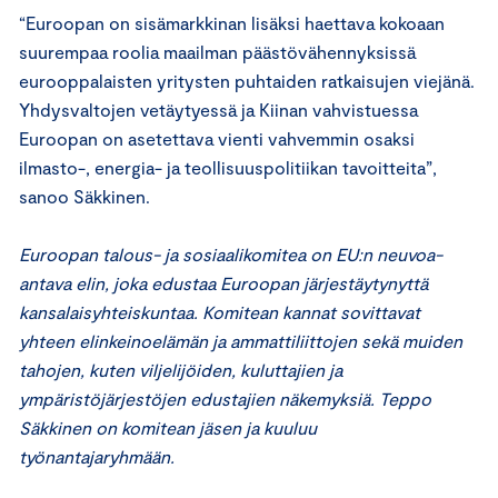
“Euroopan on sisämarkkinan lisäksi haettava kokoaan
suurempaa roolia maailman päästövähennyksissä
eurooppalaisten yritysten puhtaiden ratkaisujen viejänä.
Yhdysvaltojen vetäytyessä ja Kiinan vahvistuessa
Euroopan on asetettava vienti vahvemmin osaksi
ilmasto-, energia- ja teollisuuspolitiikan tavoitteita”,
sanoo Säkkinen.
Euroopan talous- ja sosiaalikomitea on EU:n neuvoa-
antava elin, joka edustaa Euroopan järjestäytynyttä
kansalaisyhteiskuntaa. Komitean kannat sovittavat
yhteen elinkeinoelämän ja ammattiliittojen sekä muiden
tahojen, kuten viljelijöiden, kuluttajien ja
ympäristöjärjestöjen edustajien näkemyksiä. Teppo
Säkkinen on komitean jäsen ja kuuluu
työnantajaryhmään.