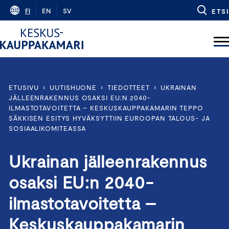
Skip
FI
EN
SV
ETSI
to
content
ETUSIVU
›
UUTISHUONE
›
TIEDOTTEET
›
UKRAINAN
JÄLLEENRAKENNUS OSAKSI EU:N 2040-
ILMASTOTAVOITETTA – KESKUSKAUPPAKAMARIN TEPPO
SÄKKISEN ESITYS HYVÄKSYTTIIN EUROOPAN TALOUS- JA
SOSIAALIKOMITEASSA
Ukrainan jälleenrakennus
osaksi EU:n 2040-
ilmastotavoitetta –
Keskuskauppakamarin