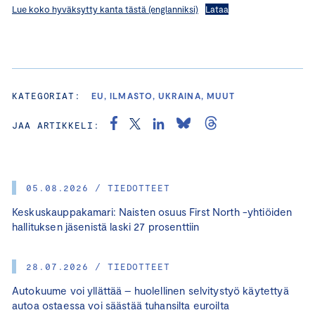
Lue koko hyväksytty kanta tästä (englanniksi)
Lataa
KATEGORIAT:
EU, ILMASTO, UKRAINA, MUUT
JAA ARTIKKELI:
05.08.2026 / TIEDOTTEET
Keskuskauppakamari: Naisten osuus First North -yhtiöiden
hallituksen jäsenistä laski 27 prosenttiin
28.07.2026 / TIEDOTTEET
Autokuume voi yllättää – huolellinen selvitystyö käytettyä
autoa ostaessa voi säästää tuhansilta euroilta