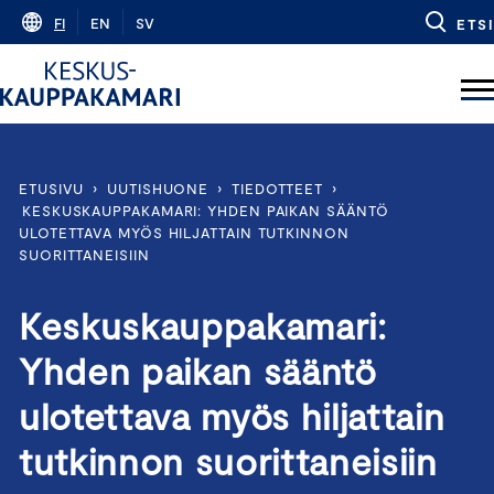
Skip
FI
EN
SV
ETSI
to
content
ETUSIVU
›
UUTISHUONE
›
TIEDOTTEET
›
KESKUSKAUPPAKAMARI: YHDEN PAIKAN SÄÄNTÖ
ULOTETTAVA MYÖS HILJATTAIN TUTKINNON
SUORITTANEISIIN
Keskuskauppakamari:
Yhden paikan sääntö
ulotettava myös hiljattain
tutkinnon suorittaneisiin