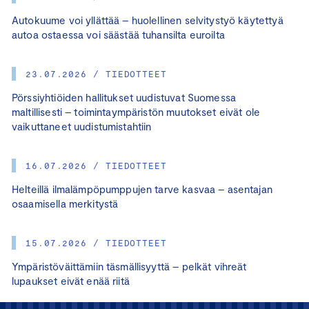
Autokuume voi yllättää – huolellinen selvitystyö käytettyä
autoa ostaessa voi säästää tuhansilta euroilta
23.07.2026 / TIEDOTTEET
Pörssiyhtiöiden hallitukset uudistuvat Suomessa
maltillisesti – toimintaympäristön muutokset eivät ole
vaikuttaneet uudistumistahtiin
16.07.2026 / TIEDOTTEET
Helteillä ilmalämpöpumppujen tarve kasvaa – asentajan
osaamisella merkitystä
15.07.2026 / TIEDOTTEET
Ympäristöväittämiin täsmällisyyttä – pelkät vihreät
lupaukset eivät enää riitä