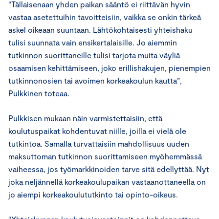
“Tällaisenaan yhden paikan sääntö ei riittävän hyvin
vastaa asetettuihin tavoitteisiin, vaikka se onkin tärkeä
askel oikeaan suuntaan. Lähtökohtaisesti yhteishaku
tulisi suunnata vain ensikertalaisille. Jo aiemmin
tutkinnon suorittaneille tulisi tarjota muita väyliä
osaamisen kehittämiseen, joko erillishakujen, pienempien
tutkinnonosien tai avoimen korkeakoulun kautta”,
Pulkkinen toteaa.
Pulkkisen mukaan näin varmistettaisiin, että
koulutuspaikat kohdentuvat niille, joilla ei vielä ole
tutkintoa. Samalla turvattaisiin mahdollisuus uuden
maksuttoman tutkinnon suorittamiseen myöhemmässä
vaiheessa, jos työmarkkinoiden tarve sitä edellyttää. Nyt
joka neljännellä korkeakoulupaikan vastaanottaneella on
jo aiempi korkeakoulututkinto tai opinto-oikeus.