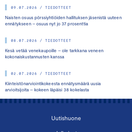
09.07.2026 / TIEDOTTEET
Naisten osuus pörssiyhtiöiden hallituksen jäsenistä uuteen
ennätykseen – osuus nyt jo 37 prosenttia
08.07.2026 / TIEDOTTEET
Kesä vetää venekaupoille – ole tarkkana veneen
kokonaiskustannusten kanssa
02.07.2026 / TIEDOTTEET
Kiinteistönarviointikokeesta ennätysmäärä uusia
arvioitsijoita – kokeen läpäisi 38 kokelasta
Uutishuone