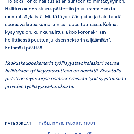
“Toiseksi, onko hallitus asian suhteen toimintakykyinen.
Hallituskauden alussa päätettiin jo suuresta osasta
menonlisäyksistä. Mistä löydetään paine ja halu tehdä
seuraava kipeä kompromissi, edes teoriassa. Kolmas
kysymys on, kuinka hallitus aikoo koronakriisin
hellittäessä puuttua julkisen sektorin alijäämään”,
Kotamäki päättää.
Keskuskauppakamarin
työllisyystavoitelaskuri
seuraa
hallituksen työllisyystavoitteen etenemistä. Sivustolla
pidetään myös kirjaa päätösperäisistä työllisyystoimista
ja niiden työllisyysvaikutuksista.
KATEGORIAT:
TYÖLLISYYS, TALOUS, MUUT