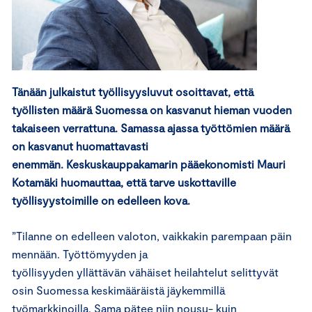
Tänään julkaistut työllisyysluvut osoittavat, että
työllisten määrä Suomessa on kasvanut
hieman vuoden
takaiseen verrattuna
.
Samassa ajassa
työttömien
määrä
on kasvanut
huomattavasti
enemmän
.
Keskuskauppakamarin
pääekonomisti Mauri
Kotamäki huomauttaa, e
ttä
tarve uskottaville
työllisyystoimille on edelleen kova.
”Tilanne on edelleen valoton, vaikkakin parempaan päin
mennään. Työttömyyden ja
työllisyyden yllättävän vähäiset heilahtelut selittyvät
osin Suomessa keskimääräistä jäykemmillä
työmarkkinoilla. Sama pätee niin nousu- kuin