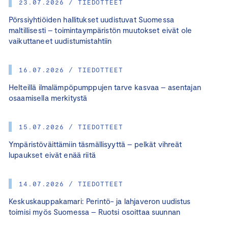
23.07.2026 / TIEDOTTEET
Pörssiyhtiöiden hallitukset uudistuvat Suomessa
maltillisesti – toimintaympäristön muutokset eivät ole
vaikuttaneet uudistumistahtiin
16.07.2026 / TIEDOTTEET
Helteillä ilmalämpöpumppujen tarve kasvaa – asentajan
osaamisella merkitystä
15.07.2026 / TIEDOTTEET
Ympäristöväittämiin täsmällisyyttä – pelkät vihreät
lupaukset eivät enää riitä
14.07.2026 / TIEDOTTEET
Keskuskauppakamari: Perintö- ja lahjaveron uudistus
toimisi myös Suomessa – Ruotsi osoittaa suunnan