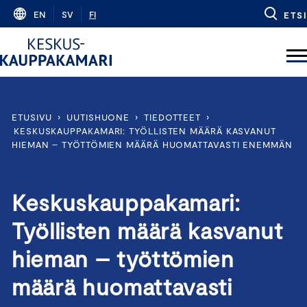
Skip
EN
SV
FI
ETSI
to
content
ETUSIVU
›
UUTISHUONE
›
TIEDOTTEET
›
KESKUSKAUPPAKAMARI: TYÖLLISTEN MÄÄRÄ KASVANUT
HIEMAN – TYÖTTÖMIEN MÄÄRÄ HUOMATTAVASTI ENEMMÄN
Keskuskauppakamari:
Työllisten määrä kasvanut
hieman – työttömien
määrä huomattavasti