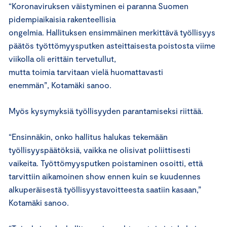
“Koronaviruksen väistyminen ei paranna Suomen
pidempiaikaisia rakenteellisia
ongelmia. Hallituksen ensimmäinen merkittävä työllisyys
päätös työttömyysputken asteittaisesta poistosta viime
viikolla oli erittäin tervetullut,
mutta toimia tarvitaan vielä huomattavasti
enemmän”, Kotamäki sanoo.
Myös kysymyksiä työllisyyden parantamiseksi riittää.
“Ensinnäkin, onko hallitus halukas tekemään
työllisyyspäätöksiä, vaikka ne olisivat poliittisesti
vaikeita. Työttömyysputken poistaminen osoitti, että
tarvittiin aikamoinen show ennen kuin se kuudennes
alkuperäisestä työllisyystavoitteesta saatiin kasaan,”
Kotamäki sanoo.