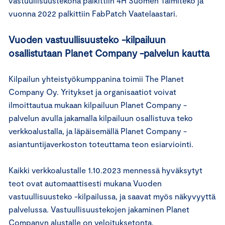
vastuullisuustekona palkittiin 4H Suomen Taimiteko ja
vuonna 2022 palkittiin FabPatch Vaatelaastari.
Vuoden vastuullisuusteko -kilpailuun
osallistutaan Planet Company -palvelun kautta
Kilpailun yhteistyökumppanina toimii The Planet
Company Oy. Yritykset ja organisaatiot voivat
ilmoittautua mukaan kilpailuun Planet Company -
palvelun avulla jakamalla kilpailuun osallistuva teko
verkkoalustalla, ja läpäisemällä Planet Company -
asiantuntijaverkoston toteuttama teon esiarviointi.
Kaikki verkkoalustalle 1.10.2023 mennessä hyväksytyt
teot ovat automaattisesti mukana Vuoden
vastuullisuusteko -kilpailussa, ja saavat myös näkyvyyttä
palvelussa. Vastuullisuustekojen jakaminen Planet
Companyn alustalle on veloituksetonta.