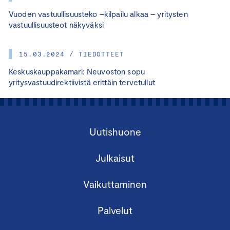
Vuoden vastuullisuusteko –kilpailu alkaa – yritysten
vastuullisuusteot näkyväksi
15.03.2024 / TIEDOTTEET
Keskuskauppakamari: Neuvoston sopu
yritysvastuudirektiivistä erittäin tervetullut
Uutishuone
Julkaisut
Vaikuttaminen
Palvelut