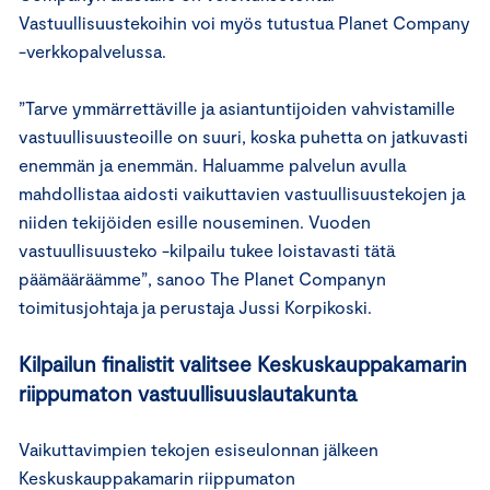
Vastuullisuustekoihin voi myös tutustua Planet Company
-verkkopalvelussa.
”Tarve ymmärrettäville ja asiantuntijoiden vahvistamille
vastuullisuusteoille on suuri, koska puhetta on jatkuvasti
enemmän ja enemmän. Haluamme palvelun avulla
mahdollistaa aidosti vaikuttavien vastuullisuustekojen ja
niiden tekijöiden esille nouseminen. Vuoden
vastuullisuusteko -kilpailu tukee loistavasti tätä
päämääräämme”, sanoo The Planet Companyn
toimitusjohtaja ja perustaja Jussi Korpikoski.
Kilpailun finalistit valitsee Keskuskauppakamarin
riippumaton vastuullisuuslautakunta
Vaikuttavimpien tekojen esiseulonnan jälkeen
Keskuskauppakamarin riippumaton