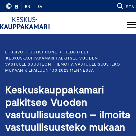
Skip
FI
EN
SV
ETSI
to
content
ETUSIVU
›
UUTISHUONE
›
TIEDOTTEET
›
KESKUSKAUPPAKAMARI PALKITSEE VUODEN
VASTUULLISUUSTEON – ILMOITA VASTUULLISUUSTEKO
MUKAAN KILPAILUUN 1.10.2023 MENNESSÄ
Keskuskauppakamari
palkitsee Vuoden
vastuullisuusteon – ilmoita
vastuullisuusteko mukaan