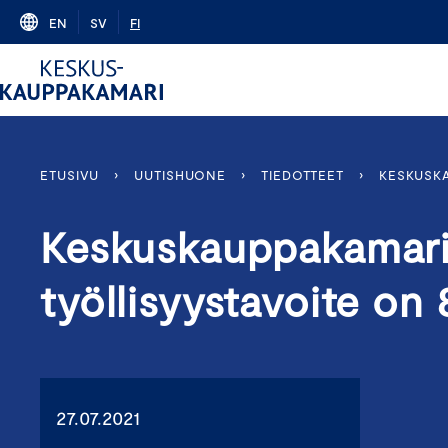
Skip
EN
SV
FI
to
content
ETUSIVU
›
UUTISHUONE
›
TIEDOTTEET
›
KESKUSKA
Keskuskauppakamari:
työllisyystavoite on
27.07.2021