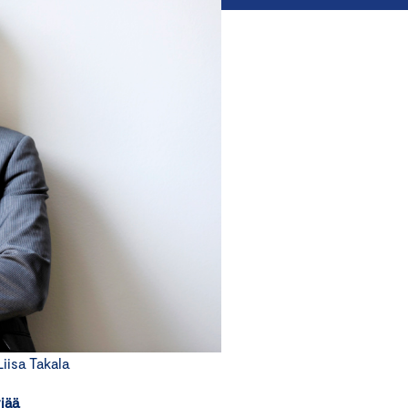
isa Takala
iää