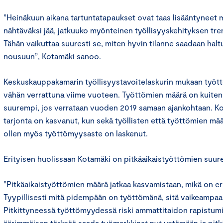
”Heinäkuun aikana tartuntatapaukset ovat taas lisääntyneet m
nähtäväksi jää, jatkuuko myönteinen työllisyyskehityksen tren
Tähän vaikuttaa suuresti se, miten hyvin tilanne saadaan hal
nousuun”, Kotamäki sanoo.
Keskuskauppakamarin työllisyystavoitelaskurin mukaan työt
vähän verrattuna viime vuoteen. Työttömien määrä on kuitenk
suurempi, jos verrataan vuoden 2019 samaan ajankohtaan. 
tarjonta on kasvanut, kun sekä työllisten että työttömien mä
ollen myös työttömyysaste on laskenut.
Erityisen huolissaan Kotamäki on pitkäaikaistyöttömien suur
”Pitkäaikaistyöttömien määrä jatkaa kasvamistaan, mikä on er
Tyypillisesti mitä pidempään on työttömänä, sitä vaikeampaa 
Pitkittyneessä työttömyydessä riski ammattitaidon rapistumis
äärimmäisen tärkeää saada työmarkkinat nyt vetämään ja pit