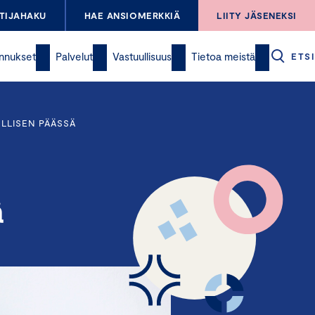
TIJAHAKU
HAE ANSIOMERKKIÄ
LIITY JÄSENEKSI
nnukset
Palvelut
Vastuullisuus
Tietoa meistä
ETSI
ÖLLISEN PÄÄSSÄ
ä