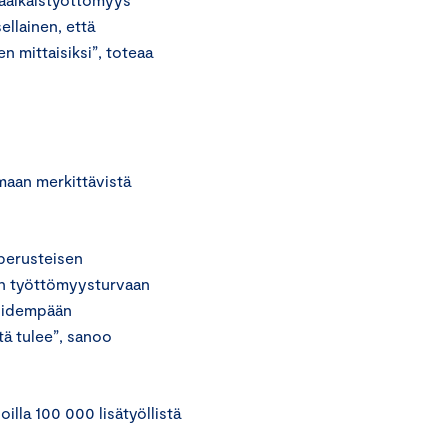
ellainen, että
 mittaisiksi”, toteaa
emaan merkittävistä
sperusteisen
en työttömyysturvaan
ä pidempään
tä tulee”, sanoo
 joilla 100 000 lisätyöllistä