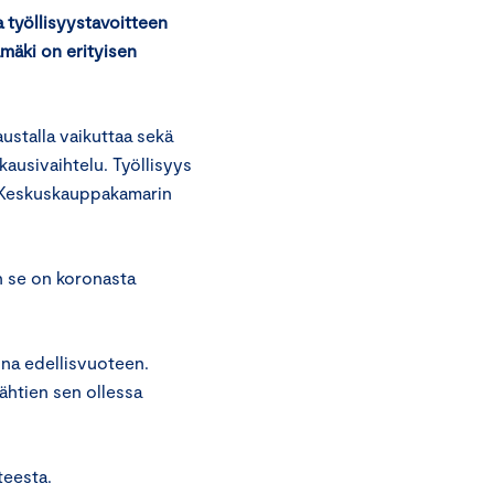
a työllisyystavoitteen
mäki on erityisen
ustalla vaikuttaa sekä
kausivaihtelu. Työllisyys
oo Keskuskauppakamarin
un se on koronasta
una edellisvuoteen.
ähtien sen ollessa
teesta.