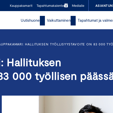
Kauppakamarit
Tapahtumakalenteri
Medialle
ASIANTUN
Uutishuone
Vaikuttaminen
Tapahtumat ja valme
UPPAKAMARI: HALLITUKSEN TYÖLLISYYSTAVOITE ON 83 000 TY
 Hallituksen
 83 000 työllisen pääss