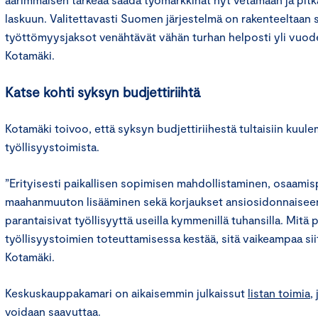
laskuun. Valitettavasti Suomen järjestelmä on rakenteeltaan s
työttömyysjaksot venähtävät vähän turhan helposti yli vuoden
Kotamäki.
Katse kohti syksyn budjettiriihtä
Kotamäki toivoo, että syksyn budjettiriihestä tultaisiin kuul
työllisyystoimista.
”Erityisesti paikallisen sopimisen mahdollistaminen, osaami
maahanmuuton lisääminen sekä korjaukset ansiosidonnaise
parantaisivat työllisyyttä useilla kymmenillä tuhansilla. Mit
työllisyystoimien toteuttamisessa kestää, sitä vaikeampaa sii
Kotamäki.
Keskuskauppakamari on aikaisemmin julkaissut
listan toimia
,
voidaan saavuttaa.