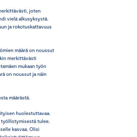
erkittävästi, joten
di vielä alkusyksystä.
tuun ja rokotuskattavuus
tömien määrä on noussut
in merkittävästi
Kotamäen mukaan työn
ärä on noussut ja näin
esta määrästä.
ityisen huolestuttavaa.
työllistymisestä tulee.
elle kasvaa. Olisi
käaikaistyöttömyys