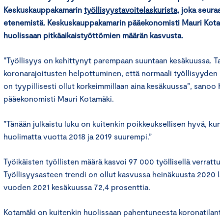
Keskuskauppakamarin
työllisyystavoitelaskurista
, joka seura
etenemistä. Keskuskauppakamarin pääekonomisti Mauri Kota
huolissaan pitkäaikaistyöttömien määrän kasvusta.
”Työllisyys on kehittynyt parempaan suuntaan kesäkuussa. Ta
koronarajoitusten helpottuminen, että normaali työllisyyden 
on tyypillisesti ollut korkeimmillaan aina kesäkuussa”, san
pääekonomisti Mauri Kotamäki.
”Tänään julkaistu luku on kuitenkin poikkeuksellisen hyvä, k
huolimatta vuotta 2018 ja 2019 suurempi.”
Työikäisten työllisten määrä kasvoi 97 000 työllisellä verratt
Työllisyysasteen trendi on ollut kasvussa heinäkuusta 2020 l
vuoden 2021 kesäkuussa 72,4 prosenttia.
Kotamäki on kuitenkin huolissaan pahentuneesta koronatilan