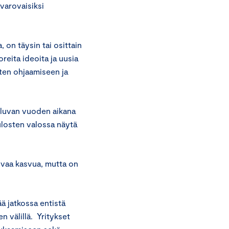
varovaisiksi
 on täysin tai osittain
reita ideoita ja uusia
orten ohjaamiseen ja
kuluvan vuoden aikana
ulosten valossa näytä
oivaa kasvua, mutta on
ä jatkossa entistä
n välillä. Yritykset