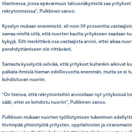
tilanteessa, jossa epävarmuus talousnäkymistä saa yritykset 
rekrytoinneissa”, Pulkkinen sanoo.
Kyselyn mukaan enemmistö, eli noin 59 prosenttia vastaajista,
samaa mieltä siitä, että nuorten kautta yritykseen saadaan tuo
kykyjä. Silti merkittävä osa vastaajista arvioi, ettei aikaa nu
perehdyttämiseen ole riittävästi.
Samasta kyselystä selviää, että yritykset kuitenkin aikovat 
palkata ihmisiä hieman edellisvuotta enemmän, mutta se ei t
kohdistuvan nuoriin.
“On hienoa, että rekrytointeihin arvioidaan nyt yrityksissä l
sääli, ettei se kohdistu nuoriin”, Pulkkinen sanoo.
Pulkkisen mukaan nuorten työllistymisen tukeminen edellyttä
tiiviimpää yhteistyötä yritysten, oppilaitosten ja viranomaiste