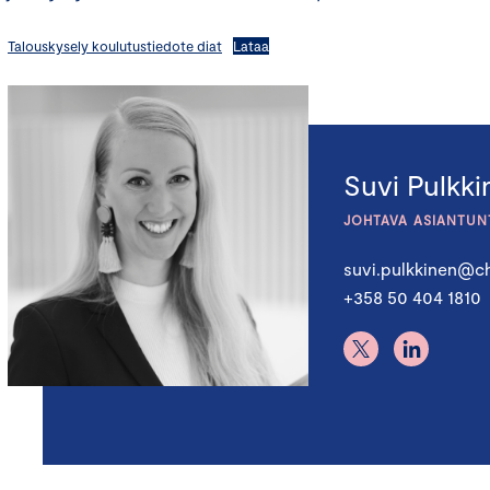
Talouskysely koulutustiedote diat
Lataa
Suvi Pulkk
JOHTAVA ASIANTUN
suvi.pulkkinen@ch
+358 50 404 1810