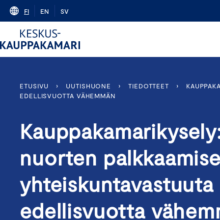
Skip
FI
EN
SV
to
content
ETUSIVU
›
UUTISHUONE
›
TIEDOTTEET
›
KAUPPAKA
EDELLISVUOTTA VÄHEMMÄN
Kauppakamarikysely:
nuorten palkkaamis
yhteiskuntavastuuta –
edellisvuotta vähe