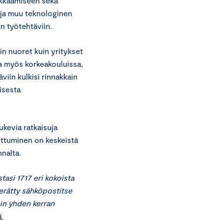
alkkaamiseen sekä
y ja muu teknologinen
on työtehtäviin.
in nuoret kuin yritykset
a myös korkeakouluissa,
viin kulkisi rinnakkain
isesta
ukevia ratkaisuja
rttuminen on keskeistä
nalta.
tasi 1717 eri kokoista
kerätty sähköpostitse
ain yhden kerran
.