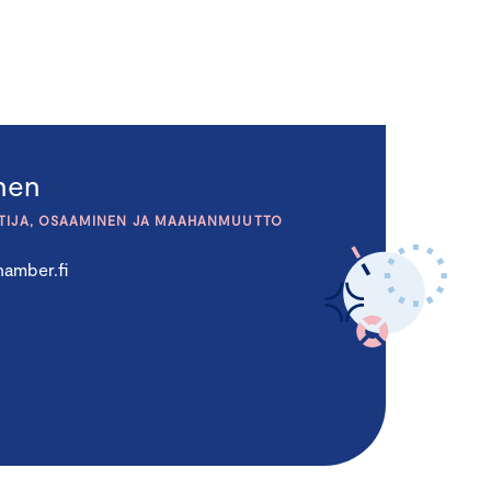
inen
TIJA, OSAAMINEN JA MAAHANMUUTTO
amber.fi