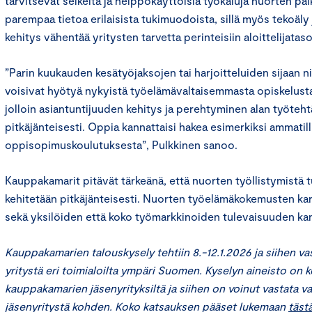
tarvitsevat selkeitä ja helppokäyttöisiä työkaluja nuorten p
parempaa tietoa erilaisista tukimuodoista, sillä myös tekoäl
kehitys vähentää yritysten tarvetta perinteisiin aloittelijatas
”Parin kuukauden kesätyöjaksojen tai harjoitteluiden sijaan ni
voisivat hyötyä nykyistä työelämävaltaisemmasta opiskelust
jolloin asiantuntijuuden kehitys ja perehtyminen alan työtehtä
pitkäjänteisesti. Oppia kannattaisi hakea esimerkiksi ammatill
oppisopimuskoulutuksesta”, Pulkkinen sanoo.
Kauppakamarit pitävät tärkeänä, että nuorten työllistymistä t
kehitetään pitkäjänteisesti. Nuorten työelämäkokemusten ka
sekä yksilöiden että koko työmarkkinoiden tulevaisuuden kan
Kauppakamarien talouskysely tehtiin 8.-12.1.2026 ja siihen vas
yritystä eri toimialoilta ympäri Suomen. Kyselyn aineisto on 
kauppakamarien jäsenyrityksiltä ja siihen on voinut vastata v
jäsenyritystä kohden.
Koko katsauksen pääset lukemaan
tästä