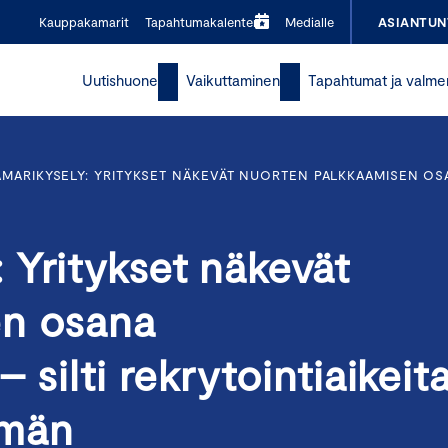
Kauppakamarit
Tapahtumakalenteri
Medialle
ASIANTUN
Uutishuone
Vaikuttaminen
Tapahtumat ja valme
MARIKYSELY: YRITYKSET NÄKEVÄT NUORTEN PALKKAAMISEN OSAN
 Yritykset näkevät
en osana
 silti rekrytointiaikeit
mmän