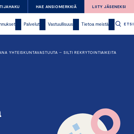
TIJAHAKU
HAE ANSIOMERKKIÄ
LIITY JÄSENEKSI
nnukset
Palvelut
Vastuullisuus
Tietoa meistä
ETSI
A YHTEISKUNTAVASTUUTA – SILTI REKRYTOINTIAIKEITA
a