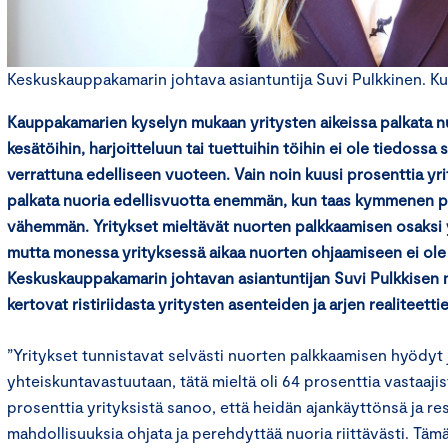
Keskuskauppakamarin johtava asiantuntija Suvi Pulkkinen. Kuv
Kauppakamarien kyselyn mukaan yritysten aikeissa palkata nu
kesätöihin, harjoitteluun tai tuettuihin töihin ei ole tiedossa
verrattuna edelliseen vuoteen. Vain noin kuusi prosenttia yri
palkata nuoria edellisvuotta enemmän, kun taas kymmenen p
vähemmän. Yritykset mieltävät nuorten palkkaamisen osaksi 
mutta monessa yrityksessä aikaa nuorten ohjaamiseen ei ole r
Keskuskauppakamarin johtavan
asiantuntijan Suvi Pulkkisen
kertovat ristiriidasta yritysten asenteiden ja arjen realiteettien
”Yritykset tunnistavat selvästi nuorten palkkaamisen hyödyt 
yhteiskuntavastuutaan, tätä mieltä oli 64 prosenttia vastaajis
prosenttia yrityksistä sanoo, että heidän ajankäyttönsä ja res
mahdollisuuksia ohjata ja perehdyttää nuoria riittävästi. Tämä