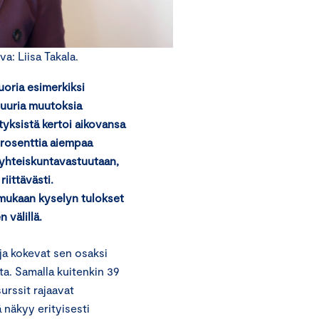
a: Liisa Takala.
oria esimerkiksi
 suuria muutoksia
tyksistä kertoi aikovansa
rosenttia aiempaa
yhteiskuntavastuutaan,
iittävästi.
 mukaan kyselyn tulokset
 välillä.
ja kokevat sen osaksi
ta. Samalla kuitenkin 39
urssit rajaavat
 näkyy erityisesti