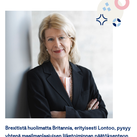
Brexitistä huolimatta Britannia, erityisesti Lontoo, pysyy
yhtenä maailmanlaajuisen liiketoiminnan päätöksenteon