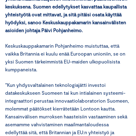
keskuksena. Suomen edellytykset kasvattaa kaupallista
yhteistyötä ovat mittavat, ja sitä pitäisi osata käyttää
hyödyksi, sanoo Keskuskauppakamarin kansainvälisten
asioiden johtaja Päivi Pohjanheimo.
Keskuskauppakamarin Pohjanheimo muistuttaa, että
vaikka Britannia ei kuulu enää Euroopan unioniin, se on
yksi Suomen tärkeimmistä EU-maiden ulkopuolisista
kumppaneista.
”Kun yhdysvaltalainen teknologiajätti investoi
datakeskukseen Suomeen tai kun intialainen systeemi-
integraattori perustaa innovaatiolaboratorion Suomeen,
molemmat päätökset kierrätetään Lontoon kautta.
Kansainvälisen murroksen haasteisiin vastaaminen sekä
asemamme vahvistaminen maailmantaloudessa
edellyttää sitä, että Britannian ja EU:n yhteistyö ja