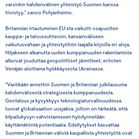
varsinkin kahdenvälinen yhteistyö Suomen kanssa
tiivistyy,” sanoo Pohjanheimo.
Britannian irtautuminen EU:sta vaikutti osapuolten
kauppa- ja taloussuhteisiin, kansainväliseen
vaikutusvaltaan ja yhteistyöhön laajalla kirjoilla eri aloja.
Hiljakseen alkanutta uuden kumppanuuden rakentamista
alkoivat jouduttaa geopoliittiset jännitteet, eritoten
Venäjän aloittama hyökkäyssota Ukrainassa.
”Vastikään annettiin Suomen ja Britannian julkilausuma
kahdenvälisestä strategisesta kumppanuudesta.
Geotalous ja kyvykkyys teknologiaturvallisuudessa
luovat globalisaation uusjakoa, jolloin on tärkeätä, että
kilpailukyvyn vahvistamiseen hyödynnetään
käyttämätöntä potentiaalia. Edellytykset kasvattaa
Suomen ja Britannian välistä kaupallista yhteistyötä ovat