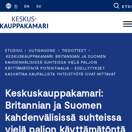
Skip
FI
EN
SV
ETSI
to
content
ETUSIVU
›
UUTISHUONE
›
TIEDOTTEET
›
KESKUSKAUPPAKAMARI: BRITANNIAN JA SUOMEN
KAHDENVÄLISISSÄ SUHTEISSA VIELÄ PALJON
KÄYTTÄMÄTÖNTÄ POTENTIAALIA – EDELLYTYKSET
KASVATTAA KAUPALLISTA YHTEISTYÖTÄ OVAT MITTAVAT
Keskuskauppakamari:
Britannian ja Suomen
kahdenvälisissä suhteissa
vielä paljon käyttämätöntä