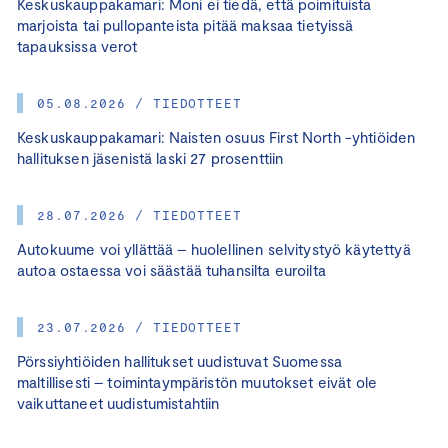
Keskuskauppakamari: Moni ei tiedä, että poimituista
marjoista tai pullopanteista pitää maksaa tietyissä
tapauksissa verot
05.08.2026 / TIEDOTTEET
Keskuskauppakamari: Naisten osuus First North -yhtiöiden
hallituksen jäsenistä laski 27 prosenttiin
28.07.2026 / TIEDOTTEET
Autokuume voi yllättää – huolellinen selvitystyö käytettyä
autoa ostaessa voi säästää tuhansilta euroilta
23.07.2026 / TIEDOTTEET
Pörssiyhtiöiden hallitukset uudistuvat Suomessa
maltillisesti – toimintaympäristön muutokset eivät ole
vaikuttaneet uudistumistahtiin