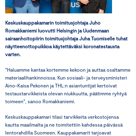
Keskuskauppakamarin toimitusjohtaja Juho
Romakkaniemi luovutti Helsingin ja Uudenmaan
sairaanhoitopiirin toimitusjohtaja Juha Tuomiselle tuhat
näytteenottopuikkoa käytettäväksi koronatestausta
varten.
”Haluamme kantaa kortemme kekoon ja auttaa osaltamme
materiaalihankinnoissa. Kun sosiaali- ja terveysministeri
Aino-Kaisa Pekonen ja THL:n asiantuntijat kertoivat
testaustarvikkeista olevan niukkuutta, päätimme ryhtyä
toimeen”, sanoo Romakkaniemi.
Keskuskauppakamari tilasi tarvikkeita verkostojensa
kautta maailmalta ja ne toimitettiin kahdessa päivässä
lentorahdilla Suomeen. Kauppakamarit tarjoavat