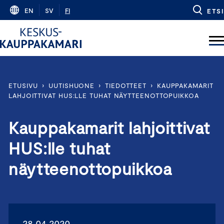
Skip
EN
SV
FI
ETSI
to
content
ETUSIVU
›
UUTISHUONE
›
TIEDOTTEET
›
KAUPPAKAMARIT
LAHJOITTIVAT HUS:LLE TUHAT NÄYTTEENOTTOPUIKKOA
Kauppakamarit lahjoittivat
HUS:lle tuhat
näytteenottopuikkoa
28.04.2020