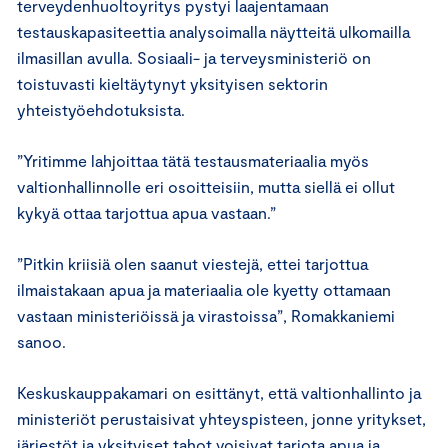
terveydenhuoltoyritys pystyi laajentamaan
testauskapasiteettia analysoimalla näytteitä ulkomailla
ilmasillan avulla. Sosiaali- ja terveysministeriö on
toistuvasti kieltäytynyt yksityisen sektorin
yhteistyöehdotuksista.
”Yritimme lahjoittaa tätä testausmateriaalia myös
valtionhallinnolle eri osoitteisiin, mutta siellä ei ollut
kykyä ottaa tarjottua apua vastaan.”
”Pitkin kriisiä olen saanut viestejä, ettei tarjottua
ilmaistakaan apua ja materiaalia ole kyetty ottamaan
vastaan ministeriöissä ja virastoissa”, Romakkaniemi
sanoo.
Keskuskauppakamari on esittänyt, että valtionhallinto ja
ministeriöt perustaisivat yhteyspisteen, jonne yritykset,
järjestöt ja yksityiset tahot voisivat tarjota apua ja