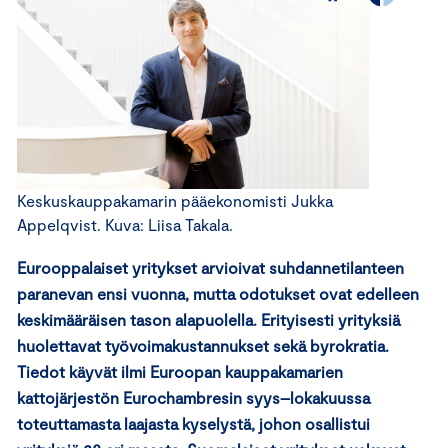
Keskuskauppakamarin pääekonomisti Jukka
Appelqvist. Kuva: Liisa Takala.
Eurooppalaiset yritykset arvioivat suhdannetilanteen
paranevan ensi vuonna, mutta odotukset ovat edelleen
keskimääräisen tason alapuolella. Erityisesti yrityksiä
huolettavat työvoimakustannukset sekä byrokratia.
Tiedot käyvät ilmi Euroopan kauppakamarien
kattojärjestön Eurochambresin syys–lokakuussa
toteuttamasta laajasta kyselystä, johon osallistui