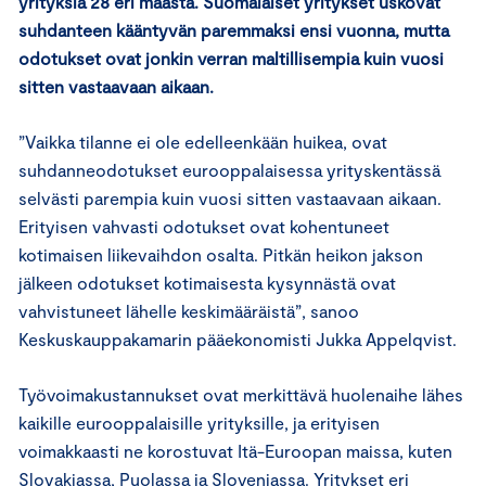
yrityksiä 28 eri maasta. Suomalaiset yritykset uskovat
suhdanteen kääntyvän paremmaksi ensi vuonna, mutta
odotukset ovat jonkin verran maltillisempia kuin vuosi
sitten vastaavaan aikaan.
”Vaikka tilanne ei ole edelleenkään huikea, ovat
suhdanneodotukset eurooppalaisessa yrityskentässä
selvästi parempia kuin vuosi sitten vastaavaan aikaan.
Erityisen vahvasti odotukset ovat kohentuneet
kotimaisen liikevaihdon osalta. Pitkän heikon jakson
jälkeen odotukset kotimaisesta kysynnästä ovat
vahvistuneet lähelle keskimääräistä”, sanoo
Keskuskauppakamarin pääekonomisti Jukka Appelqvist.
Työvoimakustannukset ovat merkittävä huolenaihe lähes
kaikille eurooppalaisille yrityksille, ja erityisen
voimakkaasti ne korostuvat Itä-Euroopan maissa, kuten
Slovakiassa, Puolassa ja Sloveniassa. Yritykset eri