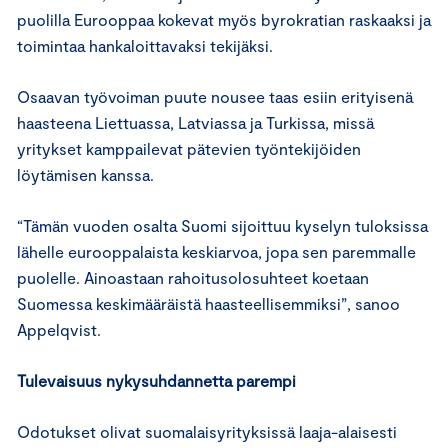
puolilla Eurooppaa kokevat myös byrokratian raskaaksi ja
toimintaa hankaloittavaksi tekijäksi.
Osaavan työvoiman puute nousee taas esiin erityisenä
haasteena Liettuassa, Latviassa ja Turkissa, missä
yritykset kamppailevat pätevien työntekijöiden
löytämisen kanssa.
“Tämän vuoden osalta Suomi sijoittuu kyselyn tuloksissa
lähelle eurooppalaista keskiarvoa, jopa sen paremmalle
puolelle. Ainoastaan rahoitusolosuhteet koetaan
Suomessa keskimääräistä haasteellisemmiksi”, sanoo
Appelqvist.
Tulevaisuus nykysuhdannetta parempi
Odotukset olivat suomalaisyrityksissä laaja-alaisesti