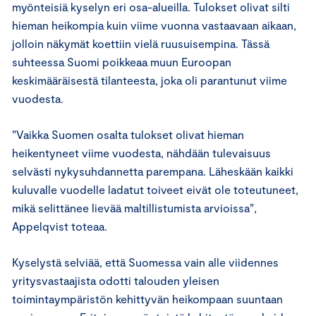
myönteisiä kyselyn eri osa-alueilla. Tulokset olivat silti
hieman heikompia kuin viime vuonna vastaavaan aikaan,
jolloin näkymät koettiin vielä ruusuisempina. Tässä
suhteessa Suomi poikkeaa muun Euroopan
keskimääräisestä tilanteesta, joka oli parantunut viime
vuodesta.
”Vaikka Suomen osalta tulokset olivat hieman
heikentyneet viime vuodesta, nähdään tulevaisuus
selvästi nykysuhdannetta parempana. Läheskään kaikki
kuluvalle vuodelle ladatut toiveet eivät ole toteutuneet,
mikä selittänee lievää maltillistumista arvioissa”,
Appelqvist toteaa.
Kyselystä selviää, että Suomessa vain alle viidennes
yritysvastaajista odotti talouden yleisen
toimintaympäristön kehittyvän heikompaan suuntaan