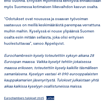
ensi vuonna. Erityisen myönteistä kehitystä ennakoidaan
myös Suomessa kotimaisen liikevaihdon kasvun osalta.
“Odotukset ovat nousussa ja osaavan työvoiman
saatavuus on meillä keskimääräistä parempaa verrattuna
muihin maihin. Kyselyssä ei nouse ylipäänsä Suomen
osalta esiin mitään sellaista, joka olisi erityisen
huolestuttavaa”, sanoo Appelqvist.
Eurochambresin kysely toteutettiin syksyn aikana 28
Euroopan maassa. Vaikka kyselyt tehtiin jokaisessa
maassa erikseen, toteutettiin kysely kaikille täsmälleen
samanlaisena. Kyselyyn vastasi 41 090 eurooppalaisten
kauppakamarien jäsenyritystä. Tulokset julkaistaan yhtä
aikaa kaikissa kyselyyn osallistuneissa maissa.
Eurochambers tulokset 2025
Lataa