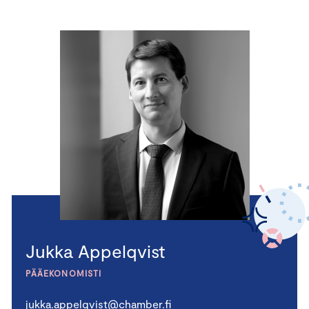
Jukka Appelqvist
PÄÄEKONOMISTI
jukka.appelqvist@chamber.fi