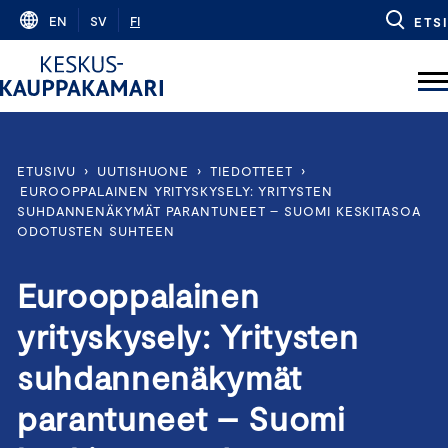
Skip
EN
SV
FI
ETSI
to
content
ETUSIVU
›
UUTISHUONE
›
TIEDOTTEET
›
EUROOPPALAINEN YRITYSKYSELY: YRITYSTEN
SUHDANNENÄKYMÄT PARANTUNEET – SUOMI KESKITASOA
ODOTUSTEN SUHTEEN
Eurooppalainen
yrityskysely: Yritysten
suhdannenäkymät
parantuneet – Suomi