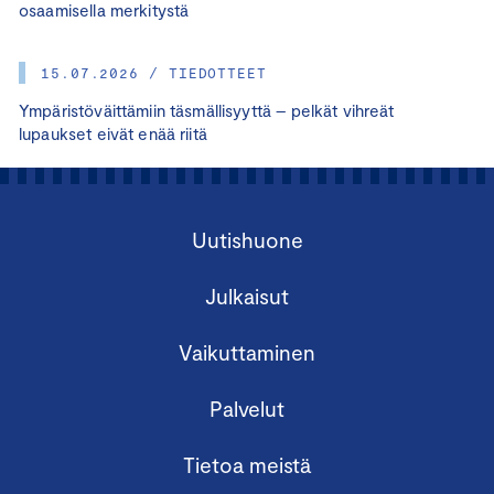
osaamisella merkitystä
15.07.2026 / TIEDOTTEET
Ympäristöväittämiin täsmällisyyttä – pelkät vihreät
lupaukset eivät enää riitä
Uutishuone
Julkaisut
Vaikuttaminen
Palvelut
Tietoa meistä