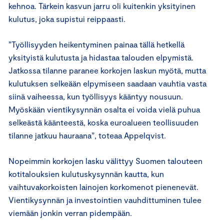
kehnoa. Tärkein kasvun jarru oli kuitenkin yksityinen
kulutus, joka supistui reippaasti.
”Työllisyyden heikentyminen painaa tällä hetkellä
yksityistä kulutusta ja hidastaa talouden elpymistä.
Jatkossa tilanne paranee korkojen laskun myötä, mutta
kulutuksen selkeään elpymiseen saadaan vauhtia vasta
siinä vaiheessa, kun työllisyys kääntyy nousuun.
Myöskään vientikysynnän osalta ei voida vielä puhua
selkeästä käänteestä, koska euroalueen teollisuuden
tilanne jatkuu hauraana”, toteaa Appelqvist.
Nopeimmin korkojen lasku välittyy Suomen talouteen
kotitalouksien kulutuskysynnän kautta, kun
vaihtuvakorkoisten lainojen korkomenot pienenevät.
Vientikysynnän ja investointien vauhdittuminen tulee
viemään jonkin verran pidempään.