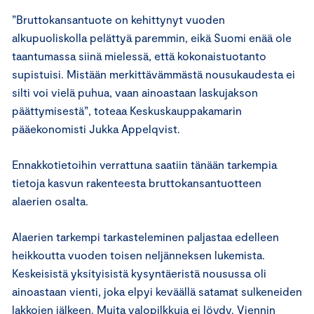
”Bruttokansantuote on kehittynyt vuoden
alkupuoliskolla pelättyä paremmin, eikä Suomi enää ole
taantumassa siinä mielessä, että kokonaistuotanto
supistuisi. Mistään merkittävämmästä nousukaudesta ei
silti voi vielä puhua, vaan ainoastaan laskujakson
päättymisestä”, toteaa Keskuskauppakamarin
pääekonomisti Jukka Appelqvist.
Ennakkotietoihin verrattuna saatiin tänään tarkempia
tietoja kasvun rakenteesta bruttokansantuotteen
alaerien osalta.
Alaerien tarkempi tarkasteleminen paljastaa edelleen
heikkoutta vuoden toisen neljänneksen lukemista.
Keskeisistä yksityisistä kysyntäeristä nousussa oli
ainoastaan vienti, joka elpyi keväällä satamat sulkeneiden
lakkojen jälkeen. Muita valopilkkuja ei löydy. Viennin