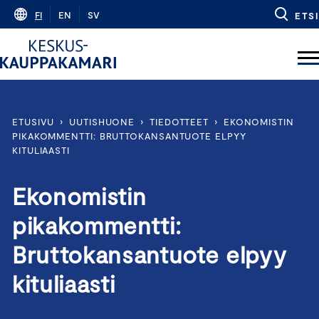
Skip
FI
EN
SV
ETSI
to
content
ETUSIVU
›
UUTISHUONE
›
TIEDOTTEET
›
EKONOMISTIN
PIKAKOMMENTTI: BRUTTOKANSANTUOTE ELPYY
KITULIAASTI
Ekonomistin
pikakommentti:
Bruttokansantuote elpyy
kituliaasti