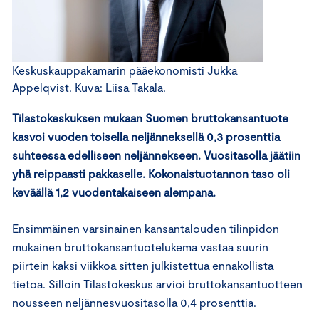
Keskuskauppakamarin pääekonomisti Jukka
Appelqvist. Kuva: Liisa Takala.
Tilastokeskuksen mukaan Suomen bruttokansantuote
kasvoi vuoden toisella neljänneksellä 0,3 prosenttia
suhteessa edelliseen neljännekseen. Vuositasolla jäätiin
yhä reippaasti pakkaselle. Kokonaistuotannon taso oli
keväällä 1,2 vuodentakaiseen alempana.
Ensimmäinen varsinainen kansantalouden tilinpidon
mukainen bruttokansantuotelukema vastaa suurin
piirtein kaksi viikkoa sitten julkistettua ennakollista
tietoa. Silloin Tilastokeskus arvioi bruttokansantuotteen
nousseen neljännesvuositasolla 0,4 prosenttia.