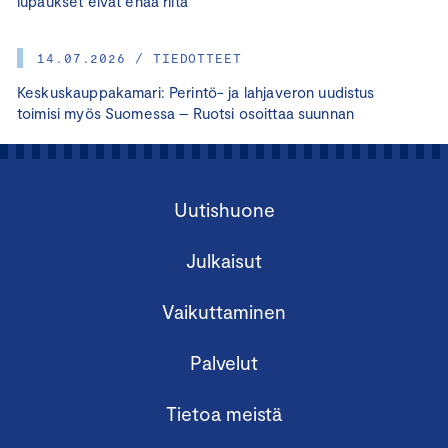
lupaukset eivät enää riitä
14.07.2026 / TIEDOTTEET
Keskuskauppakamari: Perintö- ja lahjaveron uudistus
toimisi myös Suomessa – Ruotsi osoittaa suunnan
Uutishuone
Julkaisut
Vaikuttaminen
Palvelut
Tietoa meistä