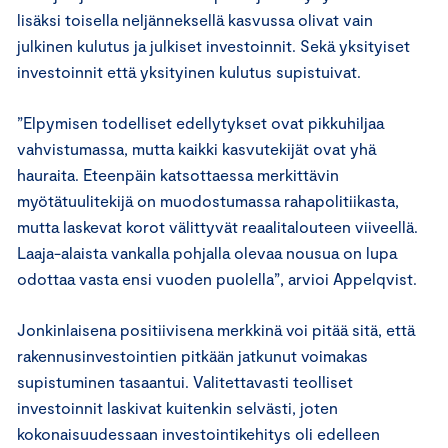
lisäksi toisella neljänneksellä kasvussa olivat vain
julkinen kulutus ja julkiset investoinnit. Sekä yksityiset
investoinnit että yksityinen kulutus supistuivat.
”Elpymisen todelliset edellytykset ovat pikkuhiljaa
vahvistumassa, mutta kaikki kasvutekijät ovat yhä
hauraita. Eteenpäin katsottaessa merkittävin
myötätuulitekijä on muodostumassa rahapolitiikasta,
mutta laskevat korot välittyvät reaalitalouteen viiveellä.
Laaja-alaista vankalla pohjalla olevaa nousua on lupa
odottaa vasta ensi vuoden puolella”, arvioi Appelqvist.
Jonkinlaisena positiivisena merkkinä voi pitää sitä, että
rakennusinvestointien pitkään jatkunut voimakas
supistuminen tasaantui. Valitettavasti teolliset
investoinnit laskivat kuitenkin selvästi, joten
kokonaisuudessaan investointikehitys oli edelleen