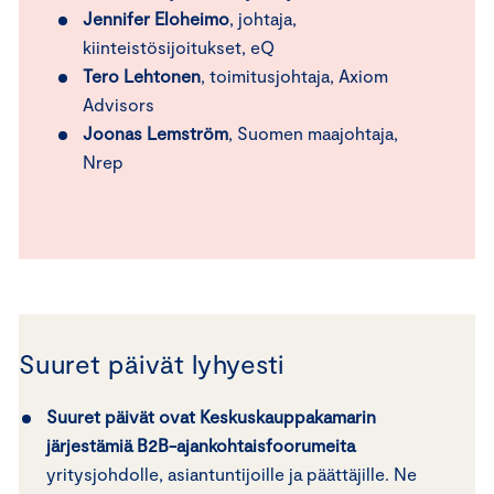
Jennifer Eloheimo
, johtaja,
kiinteistösijoitukset, eQ
Tero Lehtonen
, toimitusjohtaja, Axiom
Advisors
Joonas Lemström
, Suomen maajohtaja,
Nrep
Suuret päivät lyhyesti
Suuret päivät ovat Keskuskauppakamarin
järjestämiä B2B-ajankohtaisfoorumeita
yritysjohdolle, asiantuntijoille ja päättäjille. Ne