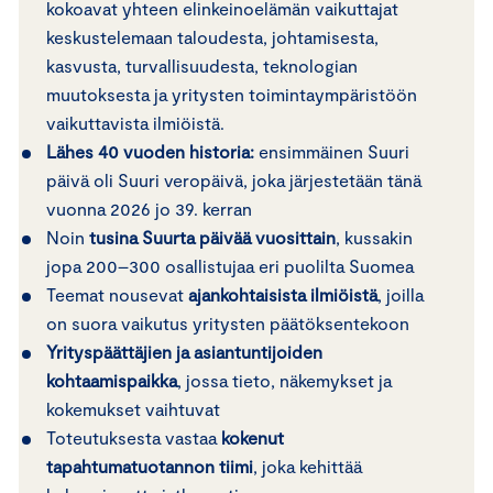
kokoavat yhteen elinkeinoelämän vaikuttajat
keskustelemaan taloudesta, johtamisesta,
kasvusta, turvallisuudesta, teknologian
muutoksesta ja yritysten toimintaympäristöön
vaikuttavista ilmiöistä.
Lähes 40 vuoden historia:
ensimmäinen Suuri
päivä oli Suuri veropäivä, joka järjestetään tänä
vuonna 2026 jo 39. kerran
Noin
tusina Suurta päivää vuosittain
, kussakin
jopa 200–300 osallistujaa eri puolilta Suomea
Teemat nousevat
ajankohtaisista ilmiöistä
, joilla
on suora vaikutus yritysten päätöksentekoon
Yrityspäättäjien ja asiantuntijoiden
kohtaamispaikka
, jossa tieto, näkemykset ja
kokemukset vaihtuvat
Toteutuksesta vastaa
kokenut
tapahtumatuotannon tiimi
, joka kehittää