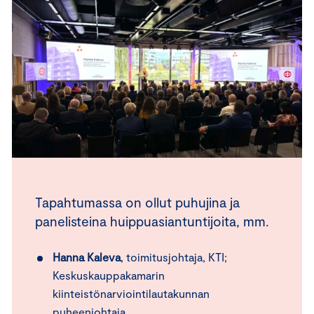
Tapahtumassa on ollut puhujina ja
panelisteina huippuasiantuntijoita, mm.
Hanna Kaleva
, toimitusjohtaja, KTI;
Keskuskauppakamarin
kiinteistönarviointilautakunnan
puheenjohtaja