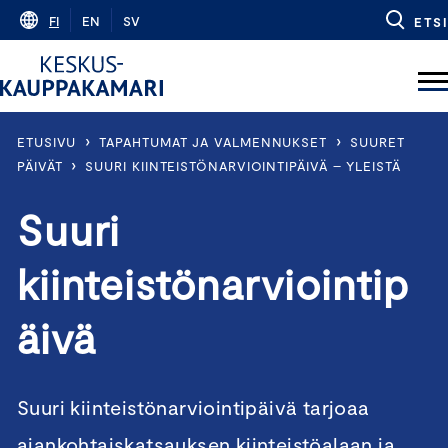
Skip
FI
EN
SV
ETSI
to
content
›
›
ETUSIVU
TAPAHTUMAT JA VALMENNUKSET
SUURET
›
PÄIVÄT
SUURI KIINTEISTÖNARVIOINTIPÄIVÄ – YLEISTÄ
Suuri
kiinteistönarviointip
äivä
Suuri kiinteistönarviointipäivä tarjoaa
ajankohtaiskatsauksen kiinteistöalaan ja