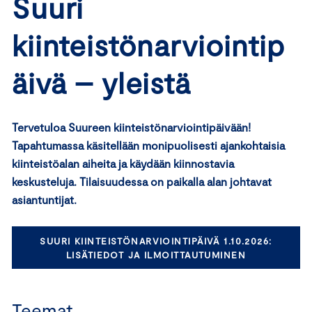
Suuri
kiinteistönarviointip
äivä – yleistä
Tervetuloa Suureen kiinteistönarviointipäivään!
Tapahtumassa käsitellään monipuolisesti ajankohtaisia
kiinteistöalan aiheita ja käydään kiinnostavia
keskusteluja. Tilaisuudessa on paikalla alan johtavat
asiantuntijat.
SUURI KIINTEISTÖNARVIOINTIPÄIVÄ 1.10.2026:
LISÄTIEDOT JA ILMOITTAUTUMINEN
Teemat