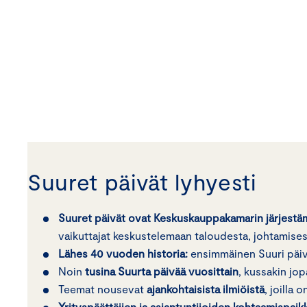
Suuret päivät lyhyesti
Suuret päivät ovat Keskuskauppakamarin järjestä
vaikuttajat keskustelemaan taloudesta, johtamisest
Lähes 40 vuoden historia:
ensimmäinen Suuri päivä
Noin
tusina Suurta päivää vuosittain
, kussakin jo
Teemat nousevat
ajankohtaisista ilmiöistä
, joilla
Yrityspäättäjien ja asiantuntijoiden kohtaamispaik