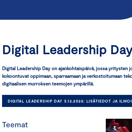
Digital Leadership Day
Digital Leadership Day on ajankohtaispäivä, jossa yritysten jo
kokoontuvat oppimaan, sparraamaan ja verkostoitumaan tekoä
digitaalisen murroksen teemojen ympärillä.
DIGITAL LEADERSHIP DAY 3.12.2026: LISÄTIEDOT JA ILM
Teemat