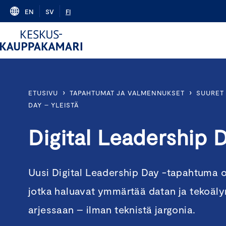
Skip
EN
SV
FI
to
content
›
›
ETUSIVU
TAPAHTUMAT JA VALMENNUKSET
SUURET 
DAY – YLEISTÄ
Digital Leadership 
Uusi Digital Leadership Day -tapahtuma on
jotka haluavat ymmärtää datan ja tekoäly
arjessaan – ilman teknistä jargonia.