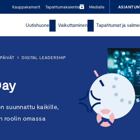
Kauppakamarit
Tapahtumakalenteri
Medialle
ASIANTUN
Uutishuone
Vaikuttaminen
Tapahtumat ja valme
›
PÄIVÄT
DIGITAL LEADERSHIP
Day
 suunnattu kaikille,
n roolin omassa