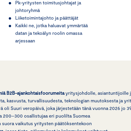
Pk-yritysten toimitusjohtajat ja
johtoryhmä
Liiketoimintajohto ja päättäjät
Kaikki ne, jotka haluavat ymmärtää
datan ja tekoälyn roolin omassa
arjessaan
miä B2B-ajankohtaisfoorumeita
yritysjohdolle, asiantuntijoille
a, kasvusta, turvallisuudesta, teknologian muutoksesta ja yri
 oli Suuri veropäivä, joka järjestetään tänä vuonna 2026 jo 39
pa 200–300 osallistujaa eri puolilta Suomea
 on suora vaikutus yritysten päätöksentekoon
ka
, jossa tieto, näkemykset ja kokemukset vaihtuvat