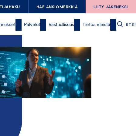
TIJAHAKU
HAE ANSIOMERKKIÄ
LIITY JÄSENEKSI
nnukset
Palvelut
Vastuullisuus
Tietoa meistä
ETSI