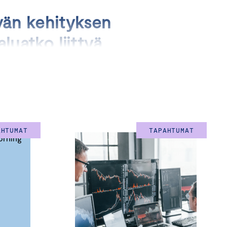
vän kehityksen
luatko liittyä
ossa jaetaan
äytännön
en haasteisiin?
AHTUMAT
TAPAHTUMAT
ollisuuden jakaa
amista tehokkaasti. Kun
uolisia näkökulmia ja
ä tavoittaisi yksin.