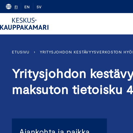
Skip
FI
EN
SV
to
content
ETUSIVU
›
YRITYSJOHDON KESTÄVYYSVERKOSTON HYÖDY
Yritysjohdon kestäv
maksuton tietoisku 
Ajankohta ja paikka