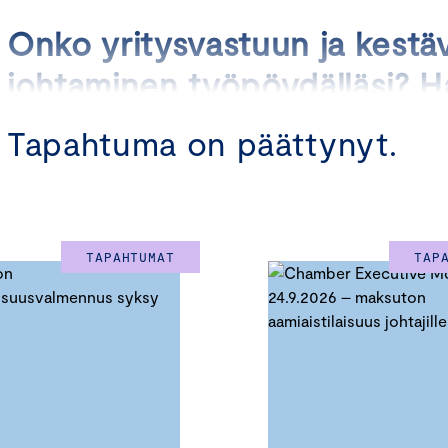
Onko yritysvastuun ja kestä
johtaminen työpöydälläsi? Ha
yritysjohtajien verkostoon, j
Tapahtuma on päättynyt.
tietoa ja luodaan yhdessä k
ratkaisuja kestävän kehityks
TAPAHTUMAT
TAP
Yritysjohdon kestävyysverkosto tarjoaa ainutlaatuisen mahd
kokemuksia, oppia toisilta ja kehittää omaa vastuullisuusosa
eri yritysten asiantuntijat kokoontuvat yhteen, syntyy monip
innovatiivisia ratkaisuja, joita yksittäinen toimija ei välttämätt