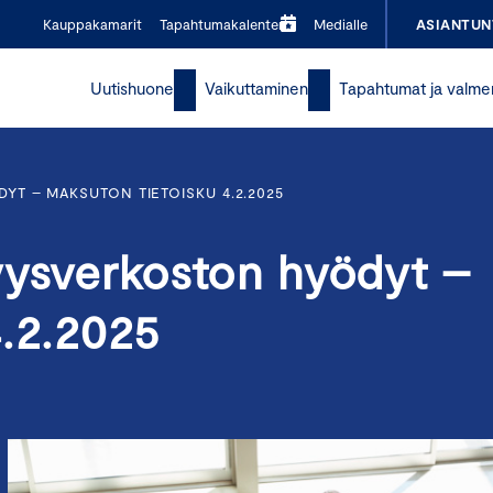
Kauppakamarit
Tapahtumakalenteri
Medialle
ASIANTUN
Uutishuone
Vaikuttaminen
Tapahtumat ja valme
T – MAKSUTON TIETOISKU 4.2.2025
yysverkoston hyödyt –
4.2.2025