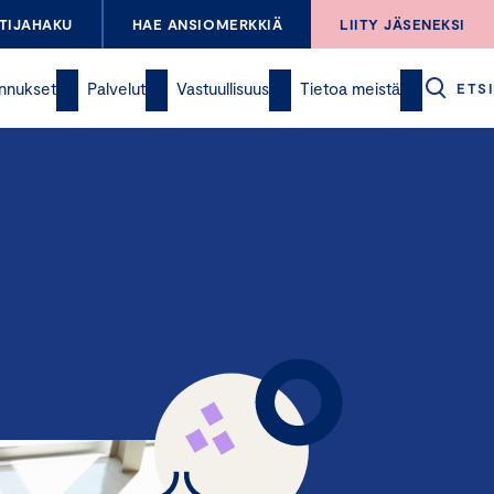
TIJAHAKU
HAE ANSIOMERKKIÄ
LIITY JÄSENEKSI
nnukset
Palvelut
Vastuullisuus
Tietoa meistä
ETSI