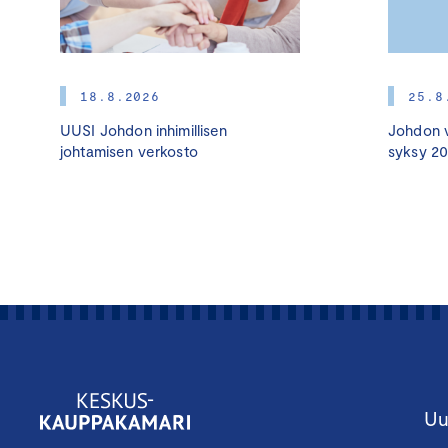
18.8.2026
25.8
UUSI Johdon inhimillisen
Johdon v
johtamisen verkosto
syksy 2
Uu