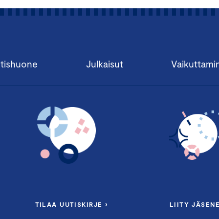
tishuone
Julkaisut
Vaikuttami
TILAA UUTISKIRJE ›
LIITY JÄSENE