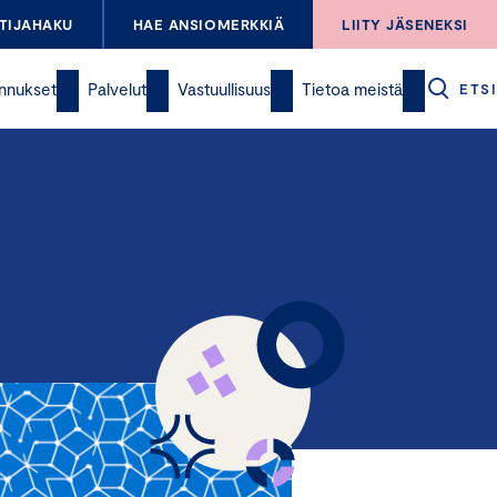
TIJAHAKU
HAE ANSIOMERKKIÄ
LIITY JÄSENEKSI
nnukset
Palvelut
Vastuullisuus
Tietoa meistä
ETSI