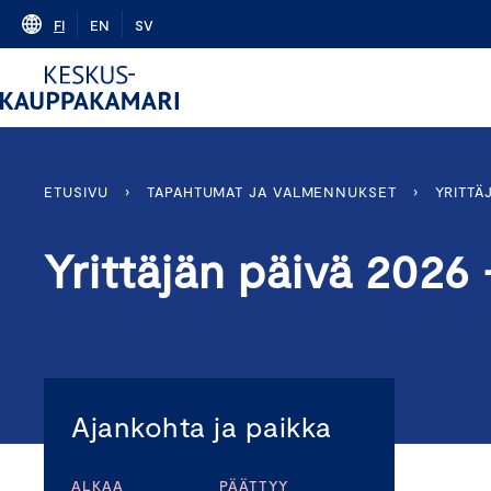
Skip
FI
EN
SV
to
content
ETUSIVU
›
TAPAHTUMAT JA VALMENNUKSET
›
YRITTÄ
Yrittäjän päivä 2026
Ajankohta ja paikka
ALKAA
PÄÄTTYY