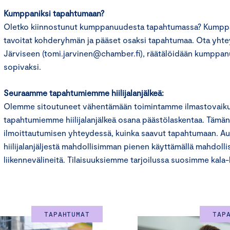
Kumppaniksi tapahtumaan?
Oletko kiinnostunut kumppanuudesta tapahtumassa? Kumppa
tavoitat kohderyhmän ja pääset osaksi tapahtumaa. Ota yhte
Järviseen (tomi.jarvinen@chamber.fi), räätälöidään kumppanu
sopivaksi.
Seuraamme tapahtumiemme hiilijalanjälkeä:
Olemme sitoutuneet vähentämään toimintamme ilmastovaiku
tapahtumiemme hiilijalanjälkeä osana päästölaskentaa. Tämä
ilmoittautumisen yhteydessä, kuinka saavut tapahtumaan. A
hiilijalanjäljestä mahdollisimman pienen käyttämällä mahdolli
liikennevälineitä. Tilaisuuksiemme tarjoilussa suosimme kala
TAPAHTUMAT
TAP