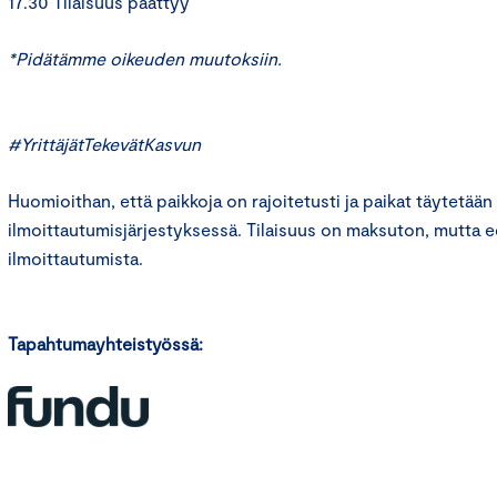
17.30 Tilaisuus päättyy
*Pidätämme oikeuden muutoksiin.
#
YrittäjätTekevätKasvun
Huomioithan, että paikkoja on rajoitetusti ja paikat täytetään
ilmoittautumisjärjestyksessä. Tilaisuus on maksuton, mutta e
ilmoittautumista.
Tapahtumayhteistyössä: