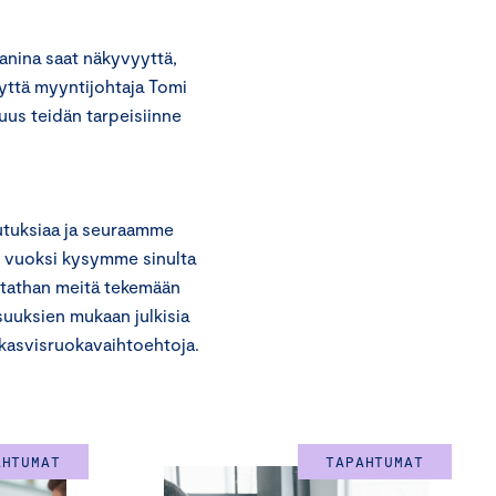
nina saat näkyvyyttä,
yttä myyntijohtaja Tomi
us teidän tarpeisiinne
tuksiaa ja seuraamme
n vuoksi kysymme sinulta
utathan meitä tekemään
suuksien mukaan julkisia
-kasvisruokavaihtoehtoja.
AHTUMAT
TAPAHTUMAT