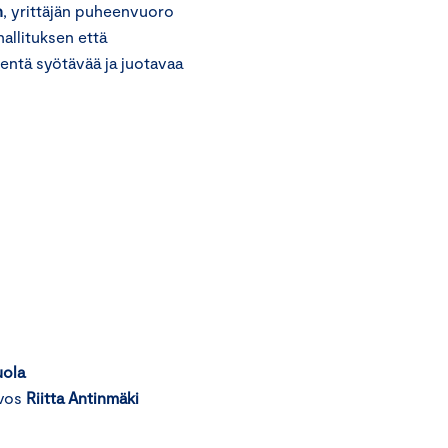
n
, yrittäjän puheenvuoro
hallituksen että
ientä syötävää ja juotavaa
uola
uvos
Riitta Antinmäki