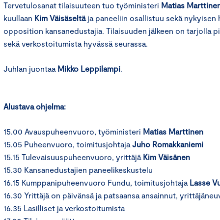
Tervetulosanat tilaisuuteen tuo työministeri
Matias Marttine
kuullaan
Kim Väisäseltä
ja paneeliin osallistuu sekä nykyisen 
opposition kansanedustajia. Tilaisuuden jälkeen on tarjolla p
sekä verkostoitumista hyvässä seurassa.
Juhlan juontaa
Mikko Leppilampi
.
Alustava ohjelma:
15.00 Avauspuheenvuoro, työministeri
Matias Marttinen
15.05 Puheenvuoro, toimitusjohtaja
Juho Romakkaniemi
15.15 Tulevaisuuspuheenvuoro, yrittäjä
Kim Väisänen
15.30 Kansanedustajien paneelikeskustelu
16.15 Kumppanipuheenvuoro Fundu, toimitusjohtaja
Lasse V
16.30 Yrittäjä on päivänsä ja patsaansa ansainnut, yrittäjäne
16.35 Lasilliset ja verkostoitumista