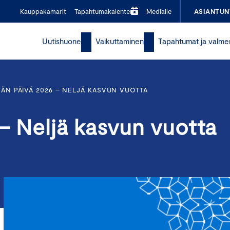
Kauppakamarit
Tapahtumakalenteri
Medialle
ASIANTUN
Uutishuone
Vaikuttaminen
Tapahtumat ja valme
JÄN PÄIVÄ 2026 – NELJÄ KASVUN VUOTTA
 – Neljä kasvun vuotta