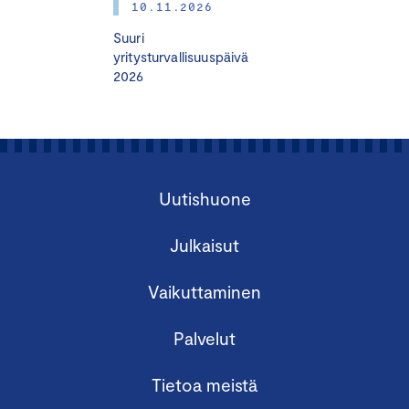
10.11.2026
kehittäminen.
Suuri
yritysturvallisuuspäivä
VSME-standardin rakenne
2026
Basic- eli perusmoduuli: pakollinen osa raporttia
Comprehensive eli laajennettu moduuli:
valinnainen osa raporttia
Moduulien erot ja yhteydet
Uutishuone
Raportoinnin prosessi ja käytännön esimerkit
Julkaisut
Raportoinnin vaiheet ja systemaattinen
Vaikuttaminen
kehittäminen
Raportoinnin vaiheet ja työkaluja
Palvelut
käytännön vinkkejä
Yrityscase VSME-raportoinnin käytännöstä,
Emmi
Tietoa meistä
Halonen
, ESG-Asiantuntija, NHK