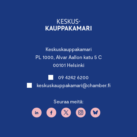
Jussi Hakanen, vastuullisuuspäällikkö,
Keskuskauppakamari
Jussi Hakanen toimii vastuullisuuspäällikkönä
Keskuskauppakamarilla. Tehtävässään Jussi kouluttaa ja
Keskuskauppakamari
auttaa yrityksiä muuttamaan toimintaansa entistä
PL 1000, Alvar Aallon katu 5 C
kestävämmäksi.
00101 Helsinki
09 4242 6200
Jussi on taustaltaan varatuomari ja vastuulliseen
keskuskauppakamari@chamber.fi
liiketoimintaan erikoistunut ekonomi.
Seuraa meitä: