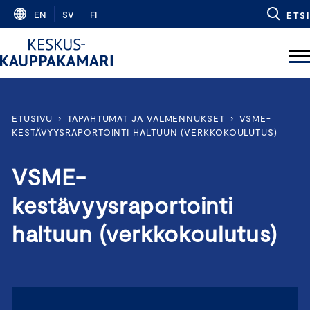
Skip
EN
SV
FI
ETSI
to
content
ETUSIVU
›
TAPAHTUMAT JA VALMENNUKSET
›
VSME-
KESTÄVYYSRAPORTOINTI HALTUUN (VERKKOKOULUTUS)
VSME-
kestävyysraportointi
haltuun (verkkokoulutus)