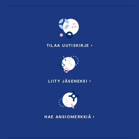
Keskustelua ja kysymyksiä
Mahdollisuus keskustella kestävyysraportoinnista
ja kysyä käytännön vinkkejä
TILAA UUTISKIRJE ›
Puhujina mm.
LIITY JÄSENEKSI ›
HAE ANSIOMERKKIÄ ›