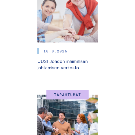
entisestään. Tässä koulutuksessa opit raportoimaan
vastuullisuudesta VSME-standardin mukaisesti.
VSME (Voluntary Sustainability Reporting Standard for
non-listed SMEs) on joulukuussa 2024 julkaistu ja EU:n
suosittelema vapaaehtoinen
18.8.2026
kestävyysraportointistandardi, joka tarjoaa mikro- ja pk-
UUSI Johdon inhimillisen
yrityksille selkeän ja kevennetyn mallin
johtamisen verkosto
vastuullisuustietojen raportointiin. VSME:n avulla pk-
yritykset voivat vastata suuryritysten ja rahoittajien
tietopyyntöihin tehokkaasti yhdellä raportilla, mikä
säästää aikaa ja rahaa.
TAPAHTUMAT
VSME-koulutus tarjoaa käytännönläheisen
perehdytyksen VSME-standardin perus- ja
laajennettuun moduuliin, raportointiprosessiin sekä
ajankohtaisiin esimerkkeihin. Olitpa vasta aloittelemassa