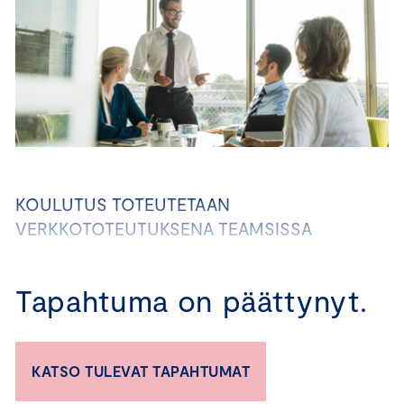
KOULUTUS TOTEUTETAAN
VERKKOTOTEUTUKSENA TEAMSISSA
Oletko pohtinut, miten yrityksesi voi vastata
Tapahtuma on päättynyt.
asiakkaiden ja rahoittajien kasvaviin
vastuullisuusodotuksiin? Entä kuinka osoittaa
vastuullisuutesi selkeästi ja
kustannustehokkaasti ilman raskaita
KATSO TULEVAT TAPAHTUMAT
prosesseja?