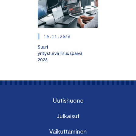
ja VSME-kestävyysraportoinnista kiinnostuneille.
Keskuskauppakamari järjestää VSME-standardin toisesta
osasta, Comprehensive- eli laajasta moduulista, oman
10.11.2026
koulutuksen
17.11.2025
.
Suuri
Koulutus toteutetaan verkossa.
yritysturvallisuuspäivä
2026
OHJELMA
12.30
Tervetuloa, koulutuksen avaus ja osallistujien
esittäytyminen
Uutishuone
12.45
Vapaaehtoinen kestävyysraportointistandardi
VSME Basic
Julkaisut
– Mitä, miksi ja kenelle? VSME-kestävyysraportoinnin
hyödyt
Vaikuttaminen