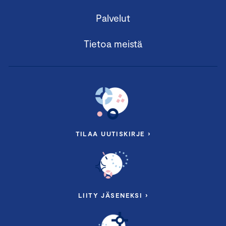
– Standardin sisältö
Palvelut
– Raportoinnin prosessi
Merli Juustila
, vastuullisuusasiantuntija,
Tietoa meistä
Keskuskauppakamari
14.00 Tauko
14.30
Helppokäyttöinen työkalu VSME-raportointiin
– Tutustutaan käytännönläheiseen
ESG Resilience
-
palveluun, jonka avulla vastaat sidosryhmien
vastuullisuusvaatimuksiin.
TILAA UUTISKIRJE ›
Jukka Honkaniemi
, perustajaosakas, esgResilience Oy
Käymme läpi työkalun sisältämät ESG-
kysymykset esimerkein
LIITY JÄSENEKSI ›
Yrityscase: Leinolat Group
– Käytännön esimerkki VSME-kestävyysraportoinnista