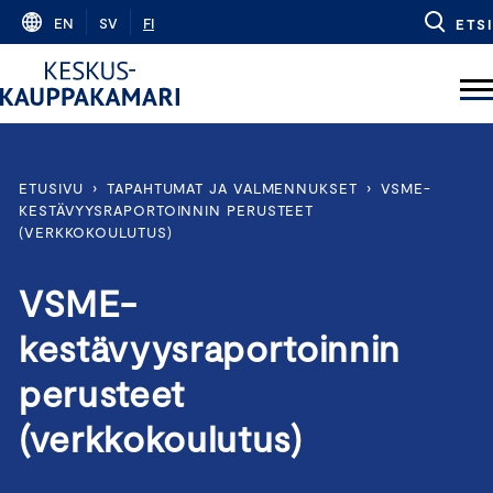
Skip
EN
SV
FI
ETSI
to
content
ETUSIVU
›
TAPAHTUMAT JA VALMENNUKSET
›
VSME-
KESTÄVYYSRAPORTOINNIN PERUSTEET
(VERKKOKOULUTUS)
VSME-
kestävyysraportoinnin
perusteet
(verkkokoulutus)