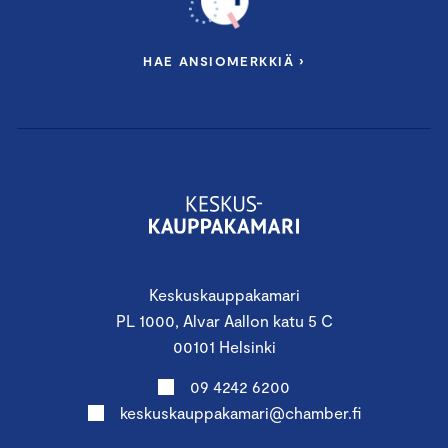
Samuli Kuusisto
, Sustainability & Sales
HAE ANSIOMERKKIÄ ›
VSME-raportin esittely
Petra Lamminaho
, ilmastokoordinaattori,
Keskuskauppakamari
Aikaa osallistujien kysymyksille
16.30 Koulutus päättyy
Keskuskauppakamari
PL 1000, Alvar Aallon katu 5 C
YHTEISTYÖSSÄ
00101 Helsinki
09 4242 6200
keskuskauppakamari@chamber.fi