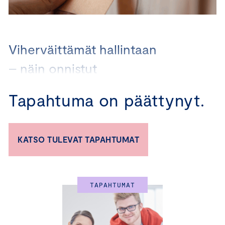
Viherväittämät hallintaan
– näin onnistut
vastuullisuusviestinnässä
Tapahtuma on päättynyt.
Tervetuloa ajankohtaiseen viherväittämäkoulutukseen
tiistaina 12.toukokuuta 2026 klo 9:00-11:00.
KATSO TULEVAT TAPAHTUMAT
Koulutus koostuu sekä tallenteesta että Q&A -osiosta,
jonka kysymyksiin asiantuntijamme vastaavat
reaaliaikaisesti.
TAPAHTUMAT
Koulutuksen tavoite ja sisältö: