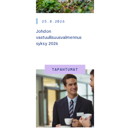
Voimmeko kutsua tuotettamme vihreäksi,
vastuulliseksi tai hiilineutraaliksi?
25.8.2026
Miten voimme jatkossa viestiä yrityksen
päästötavoitteista ja ympäristötoimista ilman
Johdon
vastuullisuusvalmennus
pelkoa viherpesusta?
syksy 2026
Saako tuotepakkausta enää sanoa
“ympäristöystävälliseksi” tai käyttää siinä vihreää
väriä?
Miten huomioida vastuullisuus tekoälyn luomissa
TAPAHTUMAT
mainoksissa?
Mitä seuraamuksia viherpesusta voi jatkossa tulla?
Tämä koulutus tarjoaa ajankohtaisen tiedon, käytännön
työkalut ja esimerkit, joiden avulla voit varmistaa, että
yrityksesi voi hyödyntää vastuullisuustyötään
markkinoinnissa ilman viherpesua.