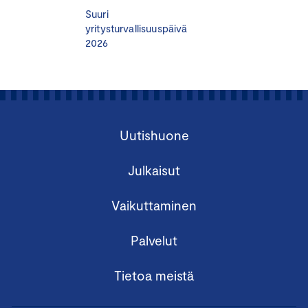
Suuri
Mitä viherväittämät tarkoittavat?
yritysturvallisuuspäivä
Miksi viherpesu on aiheena kriittinen juuri nyt
2026
Uusi lainsäädäntö ja sen vaatimukset yrityksille
Kansainvälisen kauppakamarin ( ICC:n)
markkinointisääntöjen vaatimukset ja tuki
vastuulliselle viestinnälle
Markkinointi, pakkaukset ja verkkoviestintä
Uutishuone
käytännössä: esimerkit ja caset, millaiset
viherväittämät epäonnistuvat ja millaiset kestävät
Julkaisut
kritiikin.
Työkalut, vinkit ja käytännöt hyvään
Vaikuttaminen
vastuullisuusviestintään.
Palvelut
Miksi osallistua?
Tietoa meistä
Varmistat, että yrityksesi markkinointi on