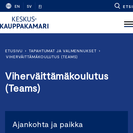
Skip
EN
SV
FI
ETSI
to
content
ETUSIVU
›
TAPAHTUMAT JA VALMENNUKSET
›
VIHERVÄITTÄMÄKOULUTUS (TEAMS)
Viherväittämäkoulutus
(Teams)
Ajankohta ja paikka