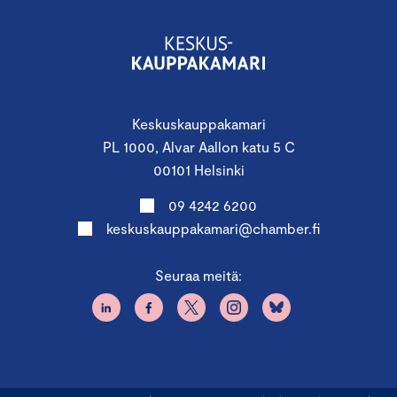
Vastuullisuusasiantuntija
Merli Juustila
,
Keskuskauppakamari
Vastuullisuuspäällikkö
Jussi Hakanen
,
Keskuskauppakamari
Keskuskauppakamari
Pääsihteeri, markkinointioikeudelliset asiat,
PL 1000, Alvar Aallon katu 5 C
Paula Paloranta
, Keskuskauppakamari
00101 Helsinki
09 4242 6200
keskuskauppakamari@chamber.fi
Seuraa meitä:
Osallistumismaksut:
Osallistumismaksu kauppakamareiden jäsenyritysten
edustajille on
199€ + ALV 25,5%
/ osallistuja.
Mikäli yrityksesi ei ole kauppakamarin jäsen,