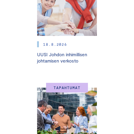
Koulutuksen tavoitteena on päivittää yritysten
osaaminen viherväittämien osalta vastaamaan syksykllä
muuttuvan sääntelyn vaatimuksia. Koulutus sisältää
asiantuntijapuheenvuoroja, käytännön toimintamalleja ja
case-esimerkkejä.
18.8.2026
Vuonna 2026 voimaan astuvat vihreän siirtymän
UUSI Johdon inhimillisen
kuluttajansuojadirektiivi muutokset viherväittämiin
johtamisen verkosto
liittyen nostavat esiin kysymyksiä ja tuovat haasteita niin
markkinoinnin, tuotesuunnittelun, pakkaussuunnittelun,
viestinnän kuin yritysjohdonkin arkeen.
TAPAHTUMAT
Koulutus järjestetään live-toteutuksena, jossa saatte
suoria vastauksia kysymyksiinne asiantuntijoiltamme,
reaaliaikaisesti.
Mitä uskaltaa enää sanoa?