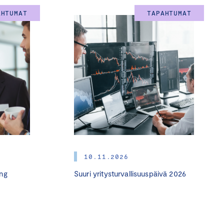
 vastuullisuuden
AHTUMAT
TAPAHTUMAT
siakaspäällikkö
Mirva
lmastositoumus
ja
ja vastuullinen
ia, oman organisaation
10.11.2026
stoitumista ja sparrausta
ng
Suuri yritysturvallisuuspäivä 2026
valmennus
(yhteistyössä
lia, oman organisaation