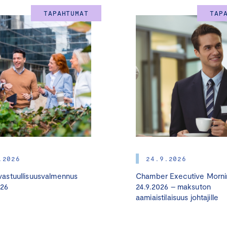
tutustut Keskuskauppakamarin ja kauppakamarien tarjoamiin
TAPAHTUMAT
TAP
työkaluihin vastuullisuusasiantuntija
Jussi Hakasen
ja avaina
Montin
johdolla.
Yritysten ilmastotyön tueksi
:
Hiilijalanjälki laskettu -merkki
,
I
Hiilijalanjäljen laskentakoulutukset
Yritysten sosiaalisen vastuun tueksi
: Turvallinen, syrjimätön 
organisaatio:
Ihmisoikeussitoumus
Johdon koulutusohjelmat
:
Yritysjohdon vastuullisuusvalmennus
: neljä koulutusmoduul
.2026
24.9.2026
olennaisuusarvio tärkeimmistä vastuullisuusteemoista, verko
astuullisuusvalmennus
Chamber Executive Morni
monipuolisen osallistujajoukon kesken
026
24.9.2026 – maksuton
aamiaistilaisuus johtajille
Vastuullisuudesta kilpailuetua
–
pk-yrityksen vastuullisuus
alueellisten kauppakamareiden kanssa): kaksi koulutusmoduu