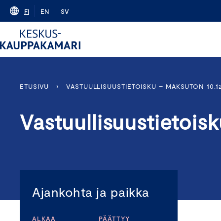
Skip
FI
EN
SV
to
content
ETUSIVU
›
VASTUULLISUUSTIETOISKU – MAKSUTON 10.12
Vastuullisuustietois
Ajankohta ja paikka
ALKAA
PÄÄTTYY