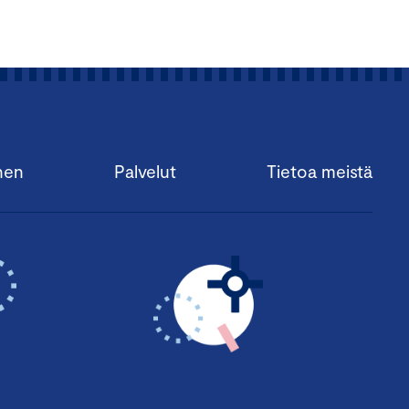
stoitumista ja sparrausta
ista. Tietoiskussa on
nen
Palvelut
Tietoa meistä