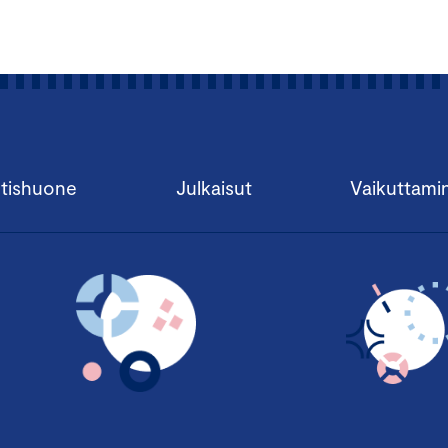
olennaisuusarvio tärkeimmistä vastuullisuusteemoista, verko
monipuolisen osallistujajoukon kesken
Suuri yritysvastuupäivä
tishuone
Tietoisku on maksuton, mutta edellyttää ennakkoilmoittautum
Julkaisut
Vaikuttami
varattu aikaa osallistujien kysymyksille.