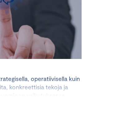
ategisella, operatiivisella kuin
ta, konkreettisia tekoja ja
n huomioon vaikutuksensa
 yritys on kilpailukykyinen
set yritykset ovat
omassa tietoiskussa