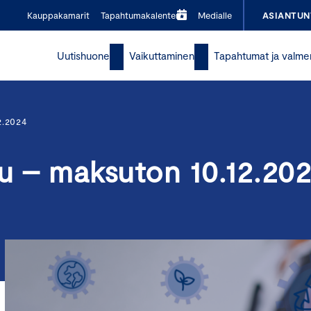
Kauppakamarit
Tapahtumakalenteri
Medialle
ASIANTUN
Uutishuone
Vaikuttaminen
Tapahtumat ja valme
.2024
ku – maksuton 10.12.20