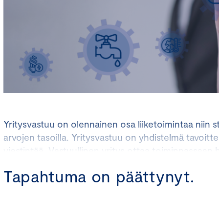
Yritysvastuu on olennainen osa liiketoimintaa niin str
arvojen tasoilla. Yritysvastuu on yhdistelmä tavoittei
viestintää. Vastuullinen yritys ottaa toiminnassaa
ympäristöön, ihmisiin ja yhteiskuntaan. Vastuullinen
Tapahtuma on päättynyt.
edelläkävijä.
Keskuskauppakamari haluaa osaltaan varmistaa, että suomalai
vastuullisuuden suunnannäyttäjiä koko maailmassa. Maksutt