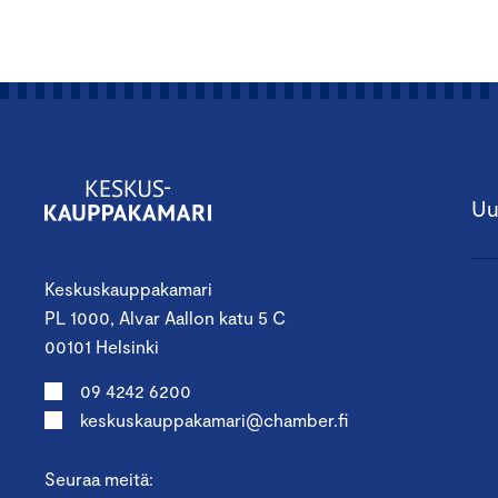
Uu
Keskuskauppakamari
PL 1000, Alvar Aallon katu 5 C
00101 Helsinki
09 4242 6200
keskuskauppakamari@chamber.fi
Seuraa meitä: