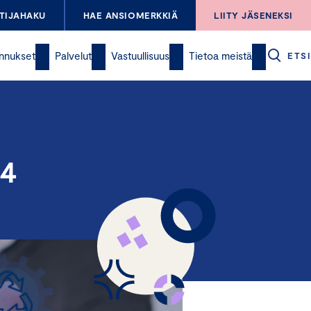
TIJAHAKU
HAE ANSIOMERKKIÄ
LIITY JÄSENEKSI
nnukset
Palvelut
Vastuullisuus
Tietoa meistä
ETSI
24