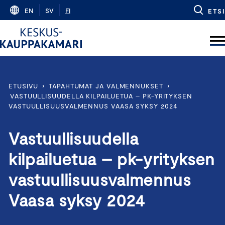
Skip
EN
SV
FI
ETSI
to
content
ETUSIVU
›
TAPAHTUMAT JA VALMENNUKSET
›
VASTUULLISUUDELLA KILPAILUETUA – PK-YRITYKSEN
VASTUULLISUUSVALMENNUS VAASA SYKSY 2024
Vastuullisuudella
kilpailuetua – pk-yrityksen
vastuullisuusvalmennus
Vaasa syksy 2024