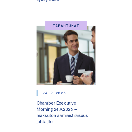
jatkoon.
Valmennus koostuu
kahdesta jaksosta, joiden välissä
TAPAHTUMAT
toteutetaan osallistujayrityksissä vastuullisuuden
olennaisuuskartoitus ja analysoidaan kartoitusten
tulokset. Kartoitusten pohjalta osallistujayritykset
saavat suosituksia vastuullisuustyöhön.
Valmennus on suunnattu
pk-yritysten johdolle,
liiketoimintavastaaville ja päälliköille, valmennuksesta
hyötyvät myös mm. viestinnästä, markkinoinnista ja
tuotannosta vastaavat.
24.9.2026
Koulutuksia toteutetaan ympäri Suomea syksyllä 2024 ja
Chamber Executive
Morning 24.9.2026 –
keväällä 2025.
maksuton aamiaistilaisuus
johtajille
OHJELMA