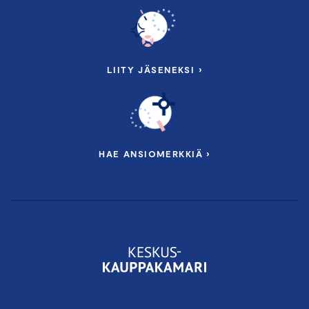
Olennaisuusarvion tulosten purku ja
suositukset
Miten lähteä liikkeelle vastuullisuustyössä?
Vastuullisuusraportointiin liittyvät
LIITY JÄSENEKSI ›
vaatimukset
Työkaluja vastuullisuustyön tueksi
Yrityscase: Vaasan Sähkö Oy
Puhujina mm:
HAE ANSIOMERKKIÄ ›
Vastuullisuusasiantuntija
Jussi Hakanen
,
Keskuskauppakamari
S
trategia- ja yhteiskuntavastuujohtaja
Olli
Arola
, Vaasan Sähkö Oy
Impact Agency Fabrik
Lounas tarjoillaan valmennuksen lomassa.