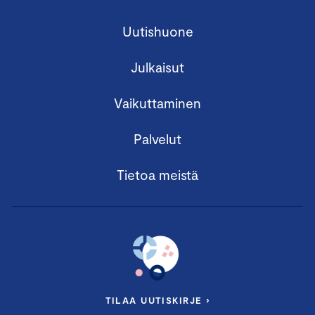
Vastuullisuusasiantuntija
Jussi Hakanen
,
Keskuskauppakamari
Uutishuone
Hallitustyön ja johtamisen
ammattilainen
Katri Sipilä
Julkaisut
Impact Agency Fabrik
Johtaja, myynti ja vastuullisuus,
Samuli
Vaikuttaminen
Kuusisto
, Leinolat Group
Palvelut
Lounas tarjoillaan valmennuksen lomassa.
Tietoa meistä
JAKSO II: Kuinka lähteä liikkeelle
vastuullisuustyössä?
Keskiviikko 11.12.2024 klo 10.00 – 14.00
Vaasa,
OP:n Kukkaistalo, Raastuvankatu 16
TILAA UUTISKIRJE ›