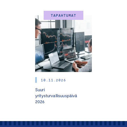
saavat suosituksia vastuullisuustyöhön.
TAPAHTUMAT
Valmennus on suunnattu
pk-yritysten johdolle,
liiketoimintavastaaville ja päälliköille, valmennuksesta
hyötyvät myös mm. viestinnästä, markkinoinnista ja
tuotannosta vastaavat.
Koulutuksia toteutetaan ympäri Suomea syksyllä 2024 ja
keväällä 2025.
OHJELMA
10.11.2026
Suuri
yritysturvallisuuspäivä
JAKSO I: Yritysvastuu – Mitä, miksi miten?
2026
Tiistai 24.9.2024 klo 12.00–16.00
Seurahuone, Aleksanterinkatu 14, Lahti