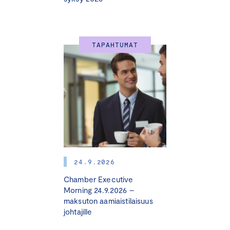
liiketoimintamahdollisuuksiin, kustannussäästöihin ja
parempaan riskienhallintaan vastuullisen liiketoiminnan
myötä.
TAPAHTUMAT
Valmennus sisältää
inspiroivia
asiantuntijapuheenvuoroja, käytännön toimintamalleja,
case esimerkkejä ja verkostoitumista muiden
osallistujayritysten kanssa. Lisäksi osallistujat tekevät
omalle yritykselle vastuullisuuden olennaisuusarvion
osana valmennusta. Olennaisuusarvion tekemällä saat
oivan startin oman yrityksen vastuullisuuden
painopisteisiin ja konkreettisia toimintasuosituksia
jatkoon.
24.9.2026
Chamber Executive
Valmennus koostuu
kahdesta jaksosta, joiden välissä
Morning 24.9.2026 –
toteutetaan osallistujayrityksissä vastuullisuuden
maksuton aamiaistilaisuus
johtajille
olennaisuuskartoitus ja analysoidaan kartoitusten
tulokset. Kartoitusten pohjalta osallistujayritykset