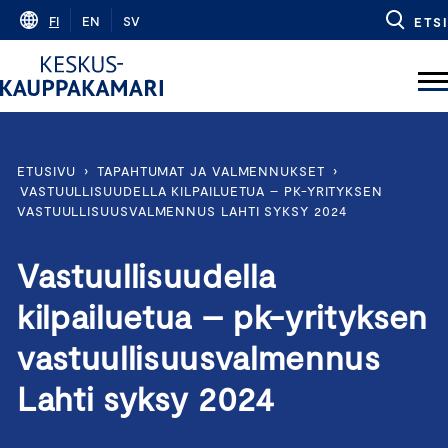
Skip
FI
EN
SV
ETSI
to
content
ETUSIVU
›
TAPAHTUMAT JA VALMENNUKSET
›
VASTUULLISUUDELLA KILPAILUETUA – PK-YRITYKSEN
VASTUULLISUUSVALMENNUS LAHTI SYKSY 2024
Vastuullisuudella
kilpailuetua – pk-yrityksen
vastuullisuusvalmennus
Lahti syksy 2024