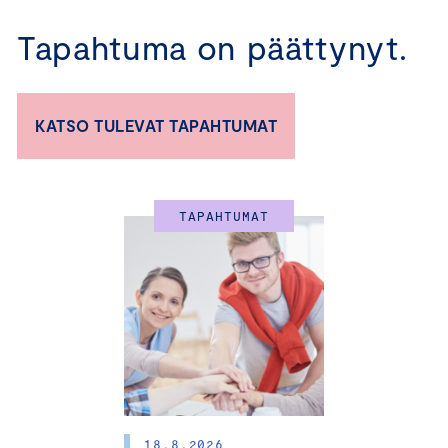
Tapahtuma on päättynyt.
KATSO TULEVAT TAPAHTUMAT
TAPAHTUMAT
Lahti 24.9.2024 I
29.10.2024
Vastuullisuudella
kilpailuetua
– pk-yrityksen
18.8.2026