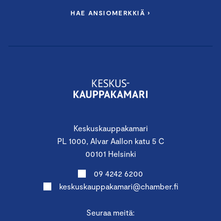
rahoituksen tunnuslukuja
HAE ANSIOMERKKIÄ ›
investointilaskelmat
miten optimoida käyttöpääomaa
miten arvioida maksuvalmiutta,
kassanhallinta
yrityscase
Puhumassa mm.:
Rahoituksen professori
Vesa Puttonen
, Aalto-
yliopiston kauppakorkeakoulu
Keskuskauppakamari
Head of Finance
Kira Terävä
, PwC
PL 1000, Alvar Aallon katu 5 C
Asiantuntija
Henry Kampman
, Revisium
00101 Helsinki
Pääekonomisti
Jukka Appelqvist
,
Keskuskauppakamari
09 4242 6200
keskuskauppakamari@chamber.fi
Seuraa meitä: