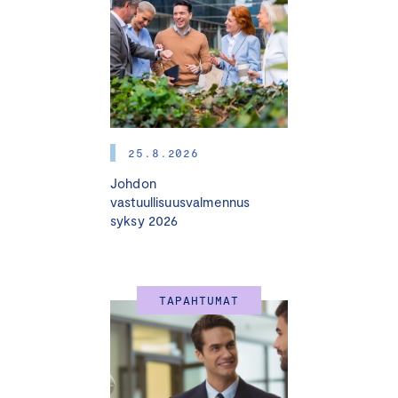
Valmennuksessa käydään läpi laajasti taloushallinnon eri
osa-alueita: talouden perusteista budjetointiin ja
talouden tunnuslukujen tulkinnasta muutostilanteiden
talousjohtamiseen.
Valmennus tarjoaa sinulle tietoa ja käytännönläheistä
osaamista, jonka avulla voit johtaa organisaatiotasi tai
25.8.2026
liiketoimintayksikköäsi taloudellisesti kestävästi ja tehdä
Johdon
päätöksiä, jotka tukevat yrityksesi pitkän aikavälin
vastuullisuusvalmennus
kannattavuutta, kasvua ja kilpailukykyä. Saat kattavan
syksy 2026
ymmärryksen talouden eri osa-alueista, mikä vahvistaa
johtajuuttasi ja tuo varmuutta päätöksentekoon.
TAPAHTUMAT
Kenelle:
Valmennus sopii kaikille yrityksen
johtotehtävissä toimiville sekä hallitusten jäsenille, jotka
haluavat syventää ymmärrystään yrityksen taloudesta.
Talouden ymmärtäminen ei tue pelkästään johtajan