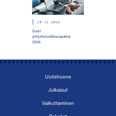
miten tulkita tuloslaskelmaa ja tasetta
suomalaisen ja kansainvälisen
tilinpäätöskäytännön merkittävimmät erot
miten mitata kannattavuutta ja
10.11.2026
omavaraisuutta
Suuri
keskeisimmät KPI-mittarit
yritysturvallisuuspäivä
2026
miten arvioida liiketoiminnan edellytyksiä
nyt ja tulevaisuudessa
liiketoiminnan ja talouden yhteistyö
yritysverotuksen olennaisimmat kysymykset
yrityscase
Uutishuone
Puhumassa mm.:
Lehtori
Marjut Kurvinen
Julkaisut
, Business College Helsinki
Talous- ja rahoitusjohtaja, liiketoiminta-alueen
Vaikuttaminen
johtaja, UPM Energy
Tapio Korpeinen
, UPM
Johtava veroasiantuntija
Tomi Viitala
,