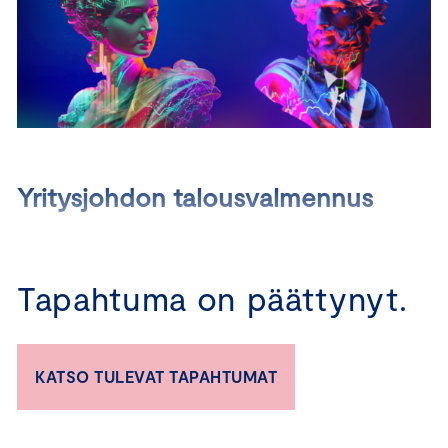
Yritysjohdon talousvalmennus
2.4.2025 I 14.5.2025 I 5.6.2025
Tapahtuma on päättynyt.
Toimitko johtotehtävissä ja haluaisit syventää
talousosaamistasi? Haluatko oppia ymmärtämään
yrityksesi taloudellista tilannetta ja tekemään parempia
KATSO TULEVAT TAPAHTUMAT
päätöksiä, jotka tukevat sekä oman yksikkösi että koko
organisaation menestystä? Haluatko kehittää
talousosaamistasi ja edistää uraasi johtajana?