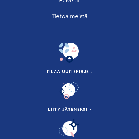
Palvelut
Keskuskauppakamari
Tietoa meistä
Moduuli II: Suunnittelu ja ennakointi,
rahoitus
14.5.2025 klo 12.00 – 17.00
Keskuskauppakamari, Alvar Aallon katu 5,
Helsinki
TILAA UUTISKIRJE ›
Seminaarin sisältö:
talouden suhdannekatsaus
budjetointi ja tulevaisuuden ennustaminen
LIITY JÄSENEKSI ›
mitä jokaisen johtajan tulee tietää
rahoituksesta?
miten tulkita rahoituslaskelmaa ja muita