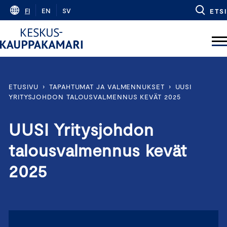
Skip
FI
EN
SV
ETSI
to
content
ETUSIVU
›
TAPAHTUMAT JA VALMENNUKSET
›
UUSI
YRITYSJOHDON TALOUSVALMENNUS KEVÄT 2025
UUSI Yritysjohdon
talousvalmennus kevät
2025