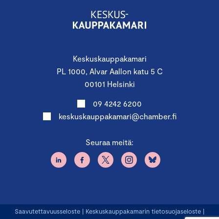
kysymme sinulta ilmoittautumisen yhteydessä, kuinka
saavut tapahtumaan. Autathan meitä tekemään
hiilijalanjäljestä mahdollisimman pienen käyttämällä
mahdollisuuksien mukaan julkisia liikennevälineitä.
Keskuskauppakamari
Tilaisuuksiemme tarjoilussa suosimme kala-kasvisruokaa.
PL 1000, Alvar Aallon katu 5 C
00101 Helsinki
YHTEISTYÖKUMPPANINA
09 4242 6200
keskuskauppakamari@chamber.fi
Seuraa meitä:
Saavutettavuusseloste
|
Keskuskauppakamarin tietosuojaseloste
|