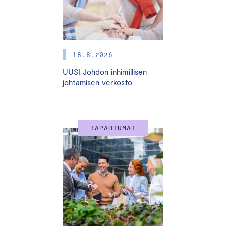
verkkotapahtuma
8.00-9.00 Aamiaistilaisuus, isäntänä Hannes Snellman
18.8.2026
Aamupäivän juontaa toimittaja
Jan Andersson
UUSI Johdon inhimillisen
johtamisen verkosto
OHJELMA
9.00 Tilaisuuden avaus
TAPAHTUMAT
9.00
Keskuskauppakamarin tervehdys
Toimitusjohtaja
Juho Romakkaniemi
,
Keskuskauppakamari
9.10 Katsaus hallituksen talous- ja veropolitiikkaan
Pääministeri
Petteri Orpo