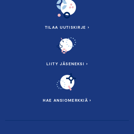
niin lähi- ja etäosallistumisista. Pyydä tarjous:
karoliina.korhonen@chamber.fi
TILAA UUTISKIRJE ›
Tervetuloa päivittämään tietosi, oppimaan uutta,
tapaamaan kollegoita ja vaikuttamaan!
Peruutusehdot:
K
uluton peruutus on mahdollinen
viimeistään seitsemän vuorokautta ennen
LIITY JÄSENEKSI ›
seminaaripäivää. Peruutuksen tapahtuessa tämän jälkeen,
veloitetaan koko seminaarin hinta. Paikan voi tarvittaessa
siirtää toiselle osallistujalle. Laskutus tehdään
tapahtuman jälkeen.
HAE ANSIOMERKKIÄ ›
Seuraamme tapahtumiemme hiilijalanjälkeä
Olemme sitoutuneet vähentämään toimintamme
ilmastovaikutuksia. Seuraamme tapahtumiemme
hiilijalanjälkeä osana päästölaskentaa. Tämän vuoksi