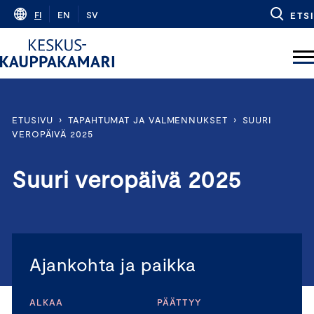
Skip
FI
EN
SV
ETSI
to
content
ETUSIVU
›
TAPAHTUMAT JA VALMENNUKSET
›
SUURI
VEROPÄIVÄ 2025
Suuri veropäivä 2025
Ajankohta ja paikka
ALKAA
PÄÄTTYY