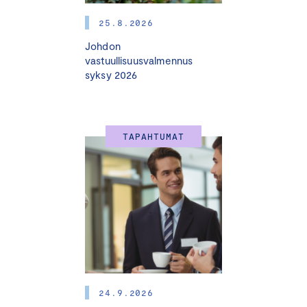
9.40
Ajankohtaista verolainsäädännöstä
– Puoliväliriihen veropäätökset
25.8.2026
– Vuoden 2026 veromuutoksia
Johdon
Johtava veroasiantuntija
Tomi Viitala
,
vastuullisuusvalmennus
syksy 2026
Keskuskauppakamari
10.30 Tauko
TAPAHTUMAT
11.00 Geopolitiikan vaikutukset verotukseen
– Pillar 2 -sääntelyn ja verokilpailun tulevaisuus
– Toimitusketjut tullien ja verojen ristitulessa
Director
Markus Joensuu
, Partner
Aku Korhonen
&
Partner
Niklas Manninen
, PwC
12.00 Lounas
13.15 Yritysjärjestelysäännösten muutostarpeet
24.9.2026
– Osakevaihdon ja muiden yritysjärjestelysäännösten