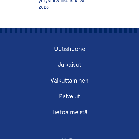
yritysturvallisuuspäivä
Professori
Juha Lindgren
, Vaasan yliopisto
2026
15.30 Kiinteistöinvestoinnit, yhtymät ja
yhteiskäyttötilat arvonlisäverotuksessa
– Kiinteistöinvestointien tarkastusvastuun tulevat
muutokset ja varautuminen
Uutishuone
– Millaisia hyötyjä voit saavuttaa yhtymien avulla
arvonlisäverotuksessa?
Julkaisut
– Yhteiskäyttötilojen arvonlisäverokysymykset
Partner
Sanna Svensberg
, EY
Vaikuttaminen
16.00 Tilaisuus päättyy
Palvelut
16.00-17.30 Iltatilaisuus
Tietoa meistä
Hyödynnä osallistumispaketit
Tarjoamme
tilaisuuteen myös erikokoisia osallistumispaketteja