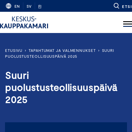
Skip
EN
SV
FI
ETSI
to
content
ETUSIVU
›
TAPAHTUMAT JA VALMENNUKSET
›
SUURI
PUOLUSTUSTEOLLISUUSPÄIVÄ 2025
Suuri
puolustusteollisuuspäivä
2025