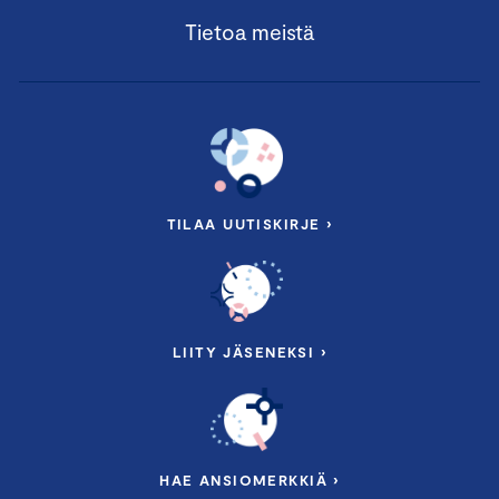
Tietoa meistä
17.20-17.30 Päivän yhteenveto
Johtaja, kansainväliset asiat; maajohtaja
Päivi
Pohjanheimo
, Keskuskauppakamari ja ICC Suomi
Toimittaja
Nina Rahkola
17.30-18.45 Tilaisuuden päätteeksi cocktailit
TILAA UUTISKIRJE ›
Pidätämme oikeuden muutoksiin.
LIITY JÄSENEKSI ›
YHTEISTYÖKUMPPANEINA:
HAE ANSIOMERKKIÄ ›