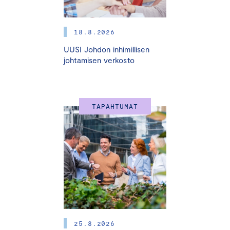
Tilaisuuden moderoi toimittaja
Nina Rahkola
.
18.8.2026
11.30 – 12.30 Verkostoitumislounas
UUSI Johdon inhimillisen
johtamisen verkosto
12.30
Tervetuloa
12.40
Avaussanat
TAPAHTUMAT
Sari Multala
, ympäristö- ja ilmastoministeri
12.55
EU:n ilmasto- ja energiapolitiikan suuntaviivat ja
Clean Industrial Deal
Vesa Terävä
, Euroopan vihreän kehityksen ohjelma -
yksikön päällikkö, Euroopan komission pääsihteeristö
13.15
Yhdysvaltain ilmasto- ja teollisuuspolitiikka uuden
hallinnon myötä
25.8.2026