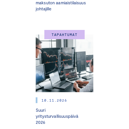
maksuton aamiaistilaisuus
14.45 – 15.15 Kahvitauko
johtajille
15.15
Ruotsin energiapolitiikan suunta
Maja Lundbäck
, valtiosihteeri, ilmasto- ja elinkeino-
TAPAHTUMAT
osasto, Ruotsin hallitus
15.40
Suomen sähköjärjestelmän tulevaisuus
alustus teemaan:
Asta Sihvonen-Punkka
, toimitusjohtaja,
Fingrid
16.05
Paneelikeskustelu: Suomen sähköjärjestelmän
tulevaisuus
keskustelijoina
10.11.2026
Stefan Sundman
, Vice President, Public Affairs, UPM
Suuri
Kimmo Tyni
, Strategy Implementation Manager
yritysturvallisuuspäivä
Flexibility, Alpiq
2026
Malin Östman
, Vice President, Strategy & Business