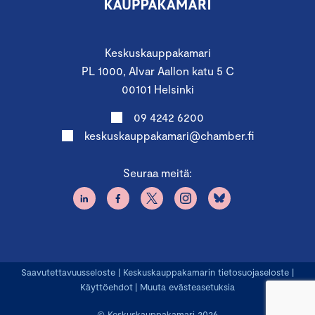
kaipaa edelleen kannustimia investointien
kotiuttamiseksi”
TÄÄLTÄ
Keskuskauppakamari
PL 1000, Alvar Aallon katu 5 C
00101 Helsinki
Kumppaniksi tapahtumaan
09 4242 6200
keskuskauppakamari@chamber.fi
Oletko kiinnostunut kumppanuudesta
tapahtumassa? Ilmasto- ja energiapäivän
Seuraa meitä:
kumppanina saat näkyvyyttä, tavoitat kohderyhmän
ja pääset osaksi tapahtumaa.
Ota yhteyttä avainasiakaspäällikkö Tomi Mäkiseen
tomi.makinen@chamber.fi, räätälöidään
kumppanuus teidän tarpeisiinne sopivaksi.
Saavutettavuusseloste
|
Keskuskauppakamarin tietosuojaseloste
|
Käyttöehdot
|
Muuta evästeasetuksia
© Keskuskauppakamari 2026