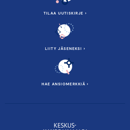
anne.pakkanen@chamber.fi
TILAA UUTISKIRJE ›
YHTEISTYÖSSÄ
LIITY JÄSENEKSI ›
HAE ANSIOMERKKIÄ ›
Lue
Castrén & Snellman
in Marius af Schulténin
ja Kanerva Sunilan artikkeli ”Vihreä siirtymä