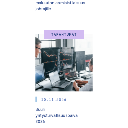
maksuton aamiaistilaisuus
16.00 Tilaisuus päättyy
johtajille
Peruutusehdot:
TAPAHTUMAT
Kuluton peruutus on mahdollinen viimeistään seitsemän
vuorokautta ennen tilaisuutta. Mikäli peruutus tapahtuu
myöhemmin kuin seitsemän vuorokautta ennen
tilaisuutta, veloitetaan koko koulutuksen hinta.
Pidätämme oikeuden muutoksiin.
10.11.2026
Suuri
yritysturvallisuuspäivä
2026