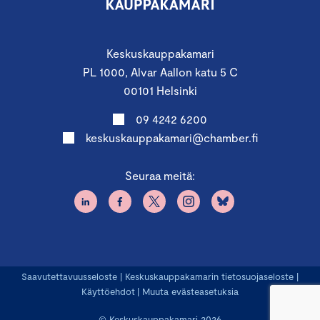
Keskuskauppakamari
PL 1000, Alvar Aallon katu 5 C
00101 Helsinki
09 4242 6200
keskuskauppakamari@chamber.fi
Seuraa meitä:
Saavutettavuusseloste
|
Keskuskauppakamarin tietosuojaseloste
|
Käyttöehdot
|
Muuta evästeasetuksia
© Keskuskauppakamari 2026