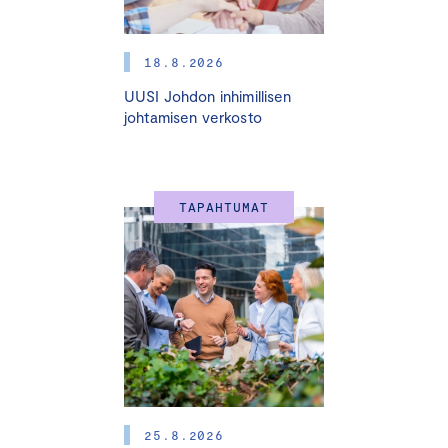
jälkeen. Esitysaineistot jaetaan osallistujille sähköisesti.
18.8.2026
OHJELMA
UUSI Johdon inhimillisen
johtamisen verkosto
9.00
Tilaisuuden avaus ja päivän käytännön asiat
Johtava veroasiantuntija
Tomi Viitala
,
Keskuskauppakamari
TAPAHTUMAT
9.10
Talouskatsaus
Pääekonomisti
Jukka Appelqvist
, Keskuskauppakamari
10.00
Ajankohtaista verolainsäädännöstä
Johtava veroasiantuntija
Tomi Viitala
,
Keskuskauppakamari
10.30–10.45 Tauko
25.8.2026