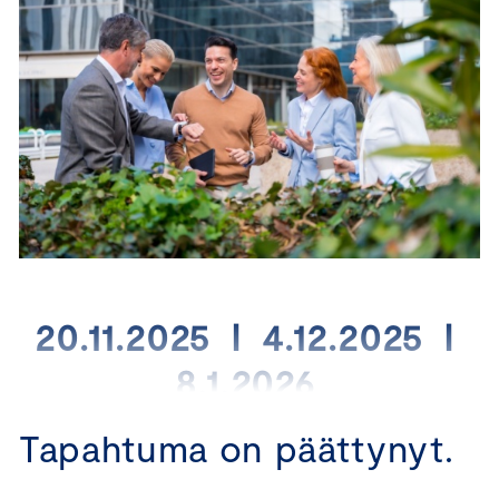
20.11.2025 I 4.12.2025 I
8.1.2026
Tapahtuma on päättynyt.
Tule mukaan syventämään