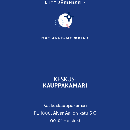
LIITY JÄSENEKSI ›
Sosiaalisen vastuun kysymykset omassa
toiminnassa
Vastuullisuuden edistäminen
hankintaketjussa
HAE ANSIOMERKKIÄ ›
Yrityscase
Puhumassa mm.:
Ohjelman sisällöstä vastaa Keskuskauppakamarin
vastuullisuuspäällikkö
Jussi Hakanen
. Ohjelman
käytännön toteutusta hoitaa tapahtumatuottaja
Karoliina
Korhonen
.
Keskuskauppakamari
PL 1000, Alvar Aallon katu 5 C
Ohjelmaan sisältyy:
00101 Helsinki