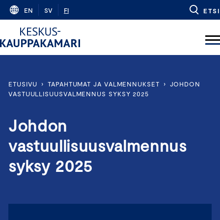
Skip
EN
SV
FI
ETSI
to
content
ETUSIVU
›
TAPAHTUMAT JA VALMENNUKSET
›
JOHDON
VASTUULLISUUSVALMENNUS SYKSY 2025
Johdon
vastuullisuusvalmennus
syksy 2025