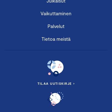
Julkaisut
Ilmastotyön kansainväliset ja EU-ajurit
Ympäristövastuun
Vaikuttaminen
liiketoimintamahdollisuudet
Palvelut
Yrityscase
Tietoa meistä
Puhumassa mm.:
Yhteiskuntasuhde- ja vastuullisuusjohtaja
Jorma
Mikkonen
, L&T
Moduuli III: Sosiaalisen vastuun
TILAA UUTISKIRJE ›
kehittäminen
8.1.2026 klo 11.45–16.45
Keskuskauppakamari, Alvar Aallon katu 5,
Helsinki