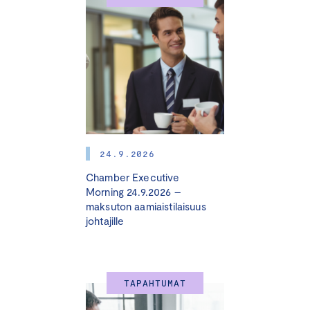
Keskuskauppakamarin
Suureen yritysvastuupäivään
2025
.
Ohjelma on suunnattu
yritysten ja organisaatioiden
johdolle, johtoryhmiin kuuluville, tuleville
johtoryhmäläisille ja hallitusten jäsenille. Ohjelmaan
otetaan 30 osallistujaa, paikat täytetään
ilmoittautumisjärjestyksessä.
24.9.2026
OHJELMA
Chamber Executive
Morning 24.9.2026 –
maksuton aamiaistilaisuus
johtajille
Moduuli I: Strategia ja sääntely
20.11.2025 klo 11.45–16.45
Kauppakamaritalon auditorio, Alvar Aallon
TAPAHTUMAT
katu 5, Helsinki