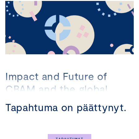
Impact and Future of
CBAM and the global
status of carbon pricing –
Tapahtuma on päättynyt.
Roundtable
Ajankohta: Torstai 13.2.2025 klo 12.45-14.00