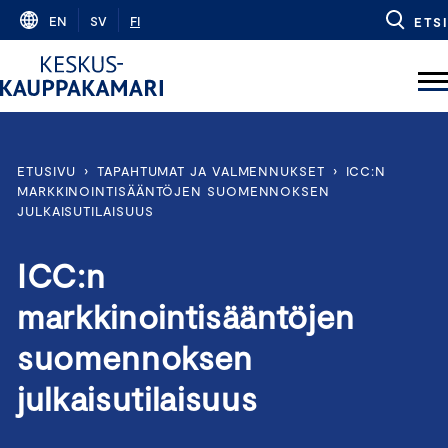
Skip
EN
SV
FI
ETSI
to
content
ETUSIVU
›
TAPAHTUMAT JA VALMENNUKSET
›
ICC:N
MARKKINOINTISÄÄNTÖJEN SUOMENNOKSEN
JULKAISUTILAISUUS
ICC:n
markkinointisääntöjen
suomennoksen
julkaisutilaisuus