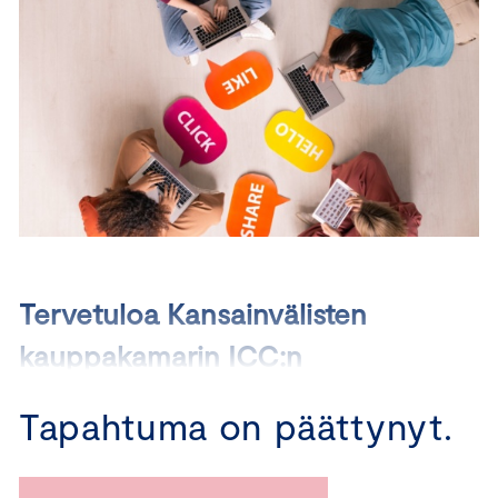
Tervetuloa Kansainvälisten
kauppakamarin ICC:n
markkinointisääntöjen
Tapahtuma on päättynyt.
suomennoksen
julkaisutilaisuuteen!