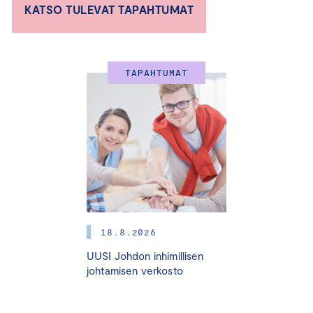
KATSO TULEVAT TAPAHTUMAT
Mainonnan eettisen neuvoston pääsihteeri Paula
TAPAHTUMAT
Paloranta kertoo parhaat tärpit ICC:n
markkinointisääntöjen tuoreimmasta versiosta ja mm.
ympäristöväittämien kiristyneistä ehdoista. Nostamme
tietysti myös maljat eettiselle markkinoinnille!
Samalla ICC:n jäsenyrityksen Betolarin toimitusjohtaja
Tuija Kalpala, Solved Oy:n toimitusjohtaja Santtu
Hulkkonen ja Marcus Sandell Ski Sport Finlandilta
esittelevät
White Winters
-konseptin ja näyttävät,
18.8.2026
minkälaista on moderni urheilusponsorointi ja
UUSI Johdon inhimillisen
tapahtumakumppanuus.
johtamisen verkosto
ICC:n mainonnan ja markkinointiviestinnän säännöt on