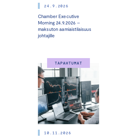
Global Letter of Credit Specialist
Jonne Perä
, SEB
24.9.2026
Director Trade & Export Finance,
Minna Viinikangas
,
Chamber Executive
Valmet Oyj
Morning 24.9.2026 –
Business Developer
Harri Rantanen
, SEB Helsinki
maksuton aamiaistilaisuus
Head of Trade Solutions, Product Management
Laura
johtajille
Salli,
Nordea
13.30 -14.00
Tauko
TAPAHTUMAT
14.00-14.25 Katsaus kehittyviin markkinoihin: missä piilee
mahdollisuuksia
Pääekonomisti
Minna Kuusisto
, Danske
14.25-14.40 ICC Principles for Sustainable trade finance
– mitä uutta 2025?
Head of Transaction Banking
Antti Niemelä
, OP
10.11.2026
14.40-14.55 Case: Fiskars Group Oyj ja vastuullisuuden