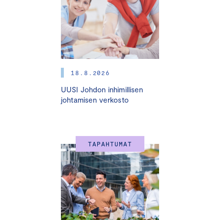
haastavana.
Geopolitiikan riimukirjoitusten tulkinta ja ymmärrys on
nyt entistä tärkeämpää, kun vuosikymmeniä jatkunut,
arvoketjuja muokannut ja vaurautta tuottanut
globalisaatio on törmännyt uusprotektionismin ja
18.8.2026
tullimuurien nousuun.
UUSI Johdon inhimillisen
johtamisen verkosto
ICC Suomen Trade Finance -ajankohtaispäivä tarjoaa
huippuasiantuntijoiden näkemyksiä geotaloudesta,
kauppapolitiikasta, rahoituksesta ja sääntelystä: kaikesta
siitä, joka muodostaa yritysten kansainvälisen
TAPAHTUMAT
toimintaympäristön.
Lämpimästi tervetuloa!
Tilaisuuden juontaa ja moderoi
Tapio Nurminen
.