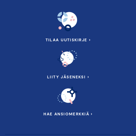
Kuusala
, Danske Bank
Head of Country Risk Management and Trade Finance
Eeva-Maija Pietikäinen,
Finnvera
16.25-16.55
Myrskynkestävä compliance: näin se
TILAA UUTISKIRJE ›
tehdään!
Toimitusjohtaja
Aleksi Pursiainen
, Solid Plan Consulting
16.55-17.00 Seminaarin päätössanat
Tapio Nurminen
ja maajohtaja
Päivi Pohjanheimo
LIITY JÄSENEKSI ›
17.00
Cocktails
& Mocktails
TAPAHTUMAN PÄÄYHTEISTYÖKUMPPANI
HAE ANSIOMERKKIÄ ›