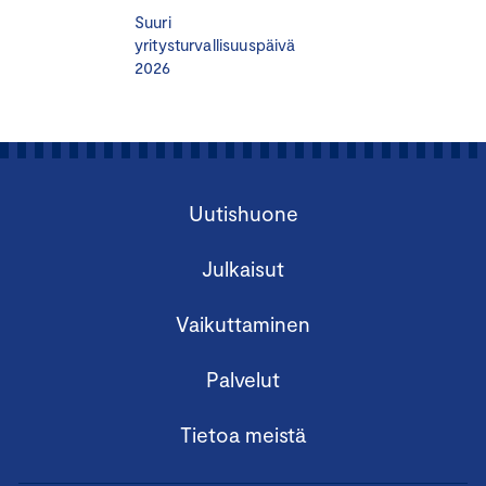
Suuri
vaatimukset
yritysturvallisuuspäivä
VP Sustainability & Public Affairs
Kati Ihamäki
, Fiskars
2026
Group Oyj
14.55-15.20
Miten datalla voi arvioida riskejä globaaleissa
arvoketjuissa?
Country Manager
Sari Uusitalo,
Dun & Bradstreet
Uutishuone
15.20-15.50 Tauko
Julkaisut
15.50-16.25
Riskillä mennään! Yritysten
Vaikuttaminen
riskinhallintakeinot maailmankaupan myrskyssä
– ja mitä pankki voi tehdä huonolla säällä?
Palvelut
Director, Risk Management & Insurances,
Jan Virtavuori
,
Tietoa meistä
Wärtsilä Oyj
Managing Director, Group Head of Trade Finance
Jukka