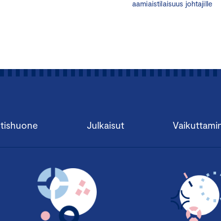
aamiaistilaisuus johtajille
Miksi osallistua?
Ilmastonmuutos on yksi suurimmista globaaleista riskeistä, ja
rooli sen hillitsemisessä.
Yhä useampi iso toimija edellyttää alihankkijoiltaan päästötie
ilmastotoimia. Jos laskentaosaamista ei ole, yritys voi jäädä t
yhteistyömahdollisuuksien ulkopuolelle.
tishuone
Julkaisut
Vaikuttami
Hiilijalanjälkilaskenta on strateginen työkalu kilpailukyvyn j
vahvistamiseen. Kun yritys tunnistaa päästönsä, se pystyy
kustannuksia energian, polttoaineiden ja materiaalien käytös
Koulutus antaa selkeän kokonaiskuvan ja käytännön taidot, jo
nopeasti alkuun ja pystyt viestimään luotettavasti asiakkaillesi,
kumppaneille.