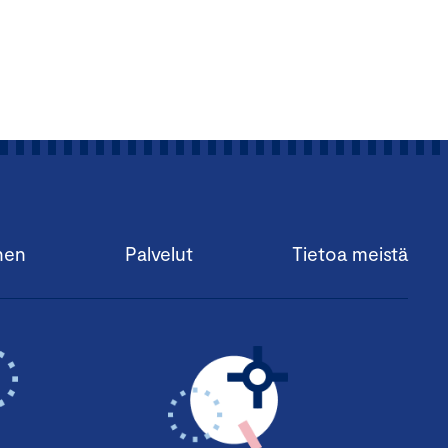
 yrityksillä on keskeinen
toja ja konkreettisia
arjouskilpailujen ja
nen
Palvelut
Tietoa meistä
a kannattavuuden
 myös vähentämään
sä.
iden avulla pääset
 sijoittajille ja