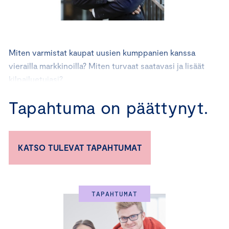
Miten varmistat kaupat uusien kumppanien kanssa
vierailla markkinoilla? Miten turvaat saatavasi ja lisäät
kilpailuetujasi?
Tapahtuma on päättynyt.
Finnveran johtaja Otto Lindstedt kertoo konkreettisin
esimerkein, kuinka Finnveran palvelupaketti voi auttaa
pk-yrityksiä.
KATSO TULEVAT TAPAHTUMAT
Tervetuloa mukaan kuuntelemaan!
TAPAHTUMAT