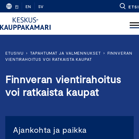
Skip
FI
EN
SV
ETSI
to
content
ETUSIVU
›
TAPAHTUMAT JA VALMENNUKSET
›
FINNVERAN
VIENTIRAHOITUS VOI RATKAISTA KAUPAT
Finnveran vientirahoitus
voi ratkaista kaupat
Ajankohta ja paikka