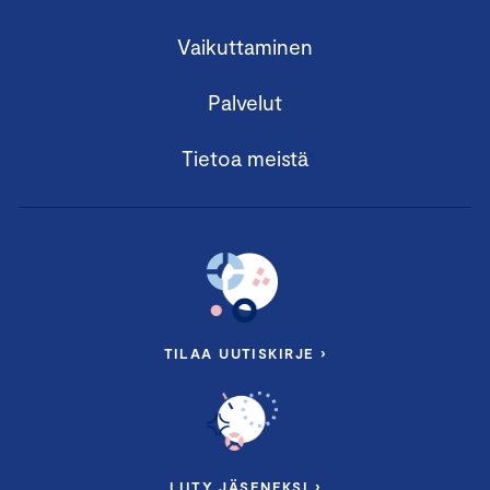
Vaikuttaminen
Palvelut
Tietoa meistä
Timo Erämetsä
Timo on yksi Suomen parhaista
muutosvalmentajista. Hän on
konsultoinut, fasilitoinut ja
valmentanut yli 200 organisaation
TILAA UUTISKIRJE ›
muutosprojekteissa yli 20
vuoden ajan. Työssään hän
yhdistää osallistavan metodiikan,
energian ja myönteisen
ihmiskäsityksen lujaan
LIITY JÄSENEKSI ›