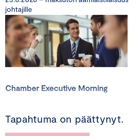
johtajille
Chamber Executive Morning
Aamiaistilaisuus johtajille 25.6.2026
Tapahtuma on päättynyt.
Chamber Executive Morning
kokoaa yhteen
yritysjohtajat kuulemaan ajankohtaisia johtamisteemoja