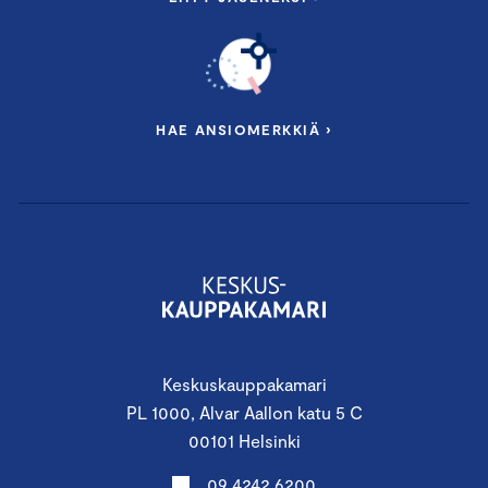
muutosjohtamiseen ja
liiketoimintaymmärryksen.
HAE ANSIOMERKKIÄ ›
Chamber Executive Training
Keskuskauppakamari
Chamber Executive Training
on
PL 1000, Alvar Aallon katu 5 C
Keskuskauppakamarin Johdon valmennusten
00101 Helsinki
ja verkostojen kokonaisuus, joka auttaa
johtajia uudistumaan, kasvamaan ja pysymään
09 4242 6200