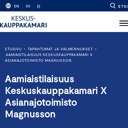
Skip
EN
SV
FI
ETSI
to
content
ETUSIVU
›
TAPAHTUMAT JA VALMENNUKSET
›
AAMIAISTILAISUUS KESKUSKAUPPAKAMARI X
ASIANAJOTOIMISTO MAGNUSSON
Aamiaistilaisuus
Keskuskauppakamari X
Asianajotoimisto
Magnusson