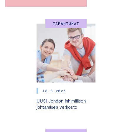
Tilaisuus on suunnattu erityisesti henkilöstöjohtamisen
ja rekrytoinnin ammattilaisille sekä muille aiheesta
TAPAHTUMAT
kiinnostuneille.
Tule mukaan inspiroitumaan ja verkostoitumaan!
18.8.2026
OHJELMA 20.11.2025
UUSI Johdon inhimillisen
johtamisen verkosto
8.30 Aamiainen ja verkostoitumista
9.00
Päivän avaus – tervetuloa, agenda, tavoitteet