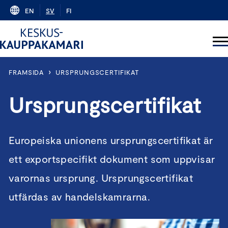
Skip
EN
SV
FI
to
content
›
FRAMSIDA
URSPRUNGSCERTIFIKAT
Ursprungscertifikat
Europeiska unionens ursprungscertifikat är
ett exportspecifikt dokument som uppvisar
varornas ursprung. Ursprungscertifikat
utfärdas av handelskamrarna.