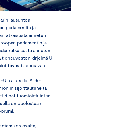
arin lausuntoa
an parlamentin ja
idanratkaisusta annetun
uroopan parlamentin ja
iidanratkaisusta annetun
ltioneuvoston kirjelmä U
oittavasti seuraavan.
EU:n alueella. ADR-
ioniin sijoittautuneita
at riidat tuomioistuinten
ksella on puolestaan
oorumi.
entamisen osalta,