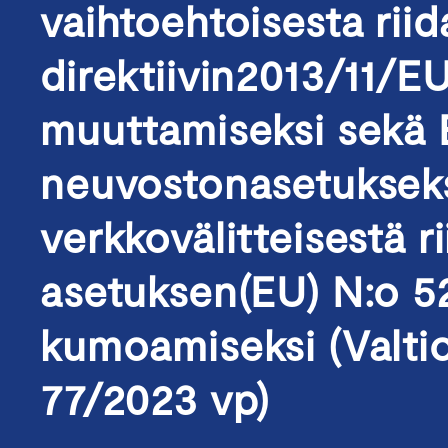
vaihtoehtoisesta rii
direktiivin2013/11/EU
muuttamiseksi sekä 
neuvostonasetukseksi
verkkovälitteisestä r
asetuksen(EU) N:o 5
kumoamiseksi (Valti
77/2023 vp)