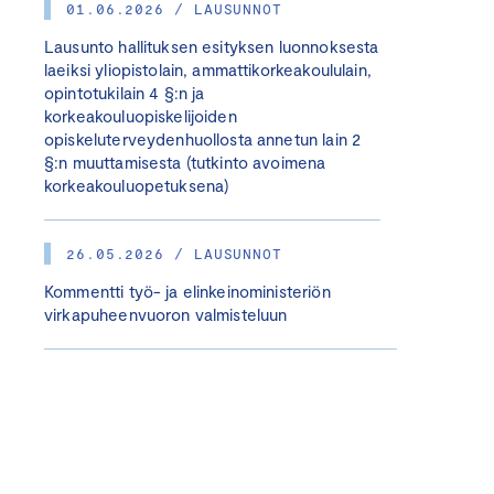
01.06.2026 / LAUSUNNOT
Lausunto hallituksen esityksen luonnoksesta
laeiksi yliopistolain, ammattikorkeakoululain,
opintotukilain 4 §:n ja
korkeakouluopiskelijoiden
opiskeluterveydenhuollosta annetun lain 2
§:n muuttamisesta (tutkinto avoimena
korkeakouluopetuksena)
26.05.2026 / LAUSUNNOT
Kommentti työ- ja elinkeinoministeriön
virkapuheenvuoron valmisteluun