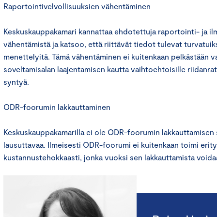
Raportointivelvollisuuksien vähentäminen
Keskuskauppakamari kannattaa ehdotettuja raportointi- ja il
vähentämistä ja katsoo, että riittävät tiedot tulevat turvatuik
menettelyitä. Tämä vähentäminen ei kuitenkaan pelkästään va
soveltamisalan laajentamisen kautta vaihtoehtoisille riidanrat
syntyä.
ODR-foorumin lakkauttaminen
Keskuskauppakamarilla ei ole ODR-foorumin lakkauttamisen s
lausuttavaa. Ilmeisesti ODR-foorumi ei kuitenkaan toimi erity
kustannustehokkaasti, jonka vuoksi sen lakkauttamista voidaa