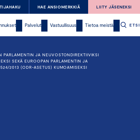
TIJAHAKU
HAE ANSIOMERKKIÄ
LIITY JÄSENEKSI
nnukset
Palvelut
Vastuullisuus
Tietoa meistä
ETSI
 PARLAMENTIN JA NEUVOSTONDIREKTIIVIKSI
MISEKSI SEKÄ EUROOPAN PARLAMENTIN JA
524/2013 (ODR-ASETUS) KUMOAMISEKSI