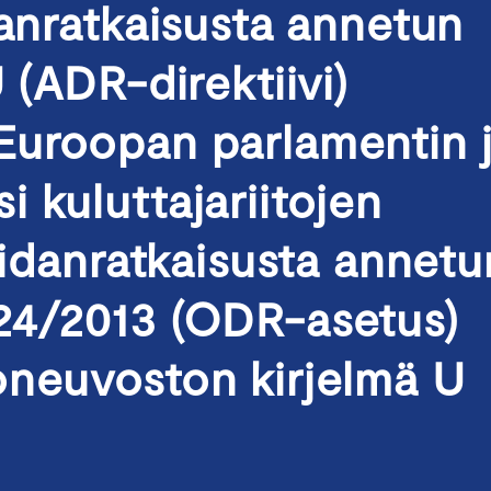
danratkaisusta annetun
 (ADR-direktiivi)
Euroopan parlamentin 
 kuluttajariitojen
iidanratkaisusta annetu
24/2013 (ODR-asetus)
oneuvoston kirjelmä U