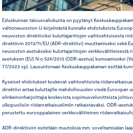
Eduskunnan talousvaliokunta on pyytänyt Keskuskauppakam
valtioneuvoston U-kirjelmästä kunnalle ehdotuksista Euroop
neuvoston direktiiviksi kuluttajariitojen vaihtoehtoisesta ri
direktiivin 2013/11/EU (ADR-direktiivi) muuttamiseksi sekä E
neuvoston asetukseksi kuluttajariitojen verkkovälitteisestä r
asetuksen (EU) N:o 524/2013 (ODR-asetus) kumoamiseksi (Va
77/2023 vp). Lausuntonaan Keskuskauppakamari esittää kunni
Kyseiset ehdotukset koskevat vaihtoehtoista riidanratkaisua 
direktiivi antaa kuluttajille mahdollisuuden viedä Euroopan un
elinkeinonharjoittajia koskevista sopimusvelvoitteista johtuv
ulkopuolisiin riidanratkaisuelimiin ratkaistavaksi. ODR-asetu
perustettu eurooppalainen verkkovälitteinen riidanratkaisuf
ADR-direktiiviin esitetään muutoksia mm. soveltamisalan laaj