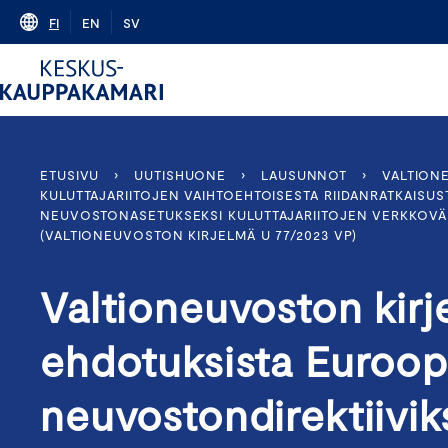
Skip
FI
EN
SV
to
content
ETUSIVU
›
UUTISHUONE
›
LAUSUNNOT
›
VALTION
KULUTTAJARIITOJEN VAIHTOEHTOISESTA RIIDANRATKAISUS
NEUVOSTONASETUKSEKSI KULUTTAJARIITOJEN VERKKOVÄLI
(VALTIONEUVOSTON KIRJELMÄ U 77/2023 VP)
Valtioneuvoston kir
ehdotuksista Euroop
neuvostondirektiiviks