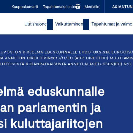
Kauppakamarit
Tapahtumakalenteri
Medialle
ASIANTUN
Uutishuone
Vaikuttaminen
Tapahtumat ja valme
EUVOSTON KIRJELMÄ EDUSKUNNALLE EHDOTUKSISTA EUROOPAN
TA ANNETUN DIREKTIIVIN2013/11/EU (ADR-DIREKTIIVI) MUUTTA
TTEISESTÄ RIIDANRATKAISUSTA ANNETUN ASETUKSEN(EU) N:O 
jelmä eduskunnalle
an parlamentin ja
i kuluttajariitojen