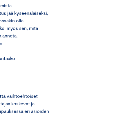
amista
tus jää kyseenalaiseksi,
ossakin olla
eksi myös sen, mitä
a anneta.
en
 antaako
ttä vaihtoehtoiset
tajaa koskevat ja
tapauksessa eri asioiden