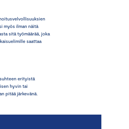
moitusvelvollisuuksien
si myös ilman näitä
sta sitä työmäärää, joka
kaisuelimille saattaa
uhteen erityistä
isen hyvin tai
n pitää järkevänä.