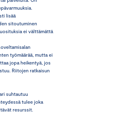
 epävarmuuksia.
ti lisää
iden sitoutuminen
osituksia ei välttämättä
 soveltamisalan
inten työmäärää, mutta ei
ttaa jopa heikentyä, jos
stuu. Riitojen ratkaisun
ari suhtautuu
hteydessä tulee joka
tävät resurssit.