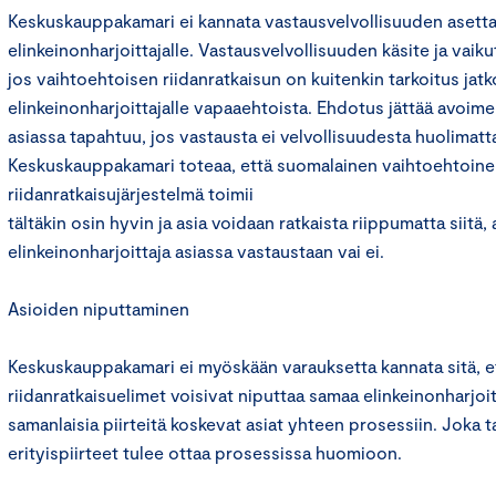
Keskuskauppakamari ei kannata vastausvelvollisuuden asett
elinkeinonharjoittajalle. Vastausvelvollisuuden käsite ja vaiku
jos vaihtoehtoisen riidanratkaisun on kuitenkin tarkoitus jatk
elinkeinonharjoittajalle vapaaehtoista. Ehdotus jättää avoim
asiassa tapahtuu, jos vastausta ei velvollisuudesta huolimatt
Keskuskauppakamari toteaa, että suomalainen vaihtoehtoin
riidanratkaisujärjestelmä toimii
tältäkin osin hyvin ja asia voidaan ratkaista riippumatta siitä,
elinkeinonharjoittaja asiassa vastaustaan vai ei.
Asioiden niputtaminen
Keskuskauppakamari ei myöskään varauksetta kannata sitä, e
riidanratkaisuelimet voisivat niputtaa samaa elinkeinonharjoit
samanlaisia piirteitä koskevat asiat yhteen prosessiin. Joka 
erityispiirteet tulee ottaa prosessissa huomioon.