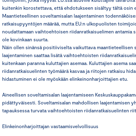
kuitenkin korostettava, että ehdotukseen sisältyy tältä osin
Maantieteellinen soveltamisalan laajentaminen todennäköises
ratkaisupyyntöjen määrää, mutta EU:n ulkopuolisten toimijo
noudattamaan vaihtoehtoisen riidanratkaisuelimen antamia su
ole kovinkaan suurta.
Näin ollen sinänsä positiiviselta vaikuttava maantieteellisen
laajentaminen saattaa lisätä vaihtoehtoisten riidanratkaisuel
kuitenkaan paranna kuluttajien asemaa. Kuluttajien asema saa
riidanratkaisuelinten työmäärä kasvaa ja riitojen ratkaisu hida
hidastuminen ei ole myöskään elinkeinonharjoittajien etu.
Aineellisen soveltamisalan laajentamiseen Keskuskauppakam
pidättyväisesti. Soveltamisalan mahdollisen laajentamisen y
tapauksessa turvata vaihtoehtoisten riidanratkaisuelinten riit
Elinkeinonharjoittajan vastaamisvelvollisuus