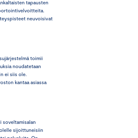
ankaltaisten tapausten
ortointivelvoitteita.
teyspisteet neuvoisivat
ujärjestelmä toimii
ituksia noudatetaan
 ei siis ole.
voston kantaa asiassa
i soveltamisalan
elle sijoittuneisiin
 tai palveluita. On