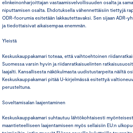
elinkeinonharjoittajan vastaamisvelvollisuuden osalta ja sam
niputtamisen osalta. Ehdotuksella vähennettäisiin tiettyjä rap
ODR-foorumia esitetään lakkautettavaksi. Sen sijaan ADR-yh
ja tiedottaisivat aikaisempaa enemmän.
Yleistä
Keskuskauppakamari toteaa, että vaihtoehtoinen riidanratkais
Suomessa varsin hyvin ja riidanratkaisuelinten ratkaisusuos
laajalti. Kansallisesta näkökulmasta uudistustarpeita näiltä osin
Keskuskauppakamari pitää U-kirjelmässä esitettyä valtioneu
perusteltuna.
Soveltamisalan laajentaminen
Keskuskauppakamari suhtautuu lähtökohtaisesti myönteisest
maantieteelliseen laajentamiseen myös sellaisiin EU:n ulkopuol
toimijoihin, jotka myyvät EU:ssa asuville kuluttajille tavaroita