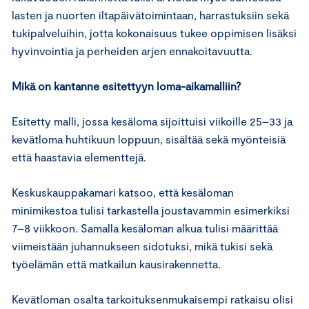
lasten ja nuorten iltapäivätoimintaan, harrastuksiin sekä
tukipalveluihin, jotta kokonaisuus tukee oppimisen lisäksi
hyvinvointia ja perheiden arjen ennakoitavuutta.
Mikä on kantanne esitettyyn loma-aikamalliin?
Esitetty malli, jossa kesäloma sijoittuisi viikoille 25–33 ja
kevätloma huhtikuun loppuun, sisältää sekä myönteisiä
että haastavia elementtejä.
Keskuskauppakamari katsoo, että kesäloman
minimikestoa tulisi tarkastella joustavammin esimerkiksi
7–8 viikkoon. Samalla kesäloman alkua tulisi määrittää
viimeistään juhannukseen sidotuksi, mikä tukisi sekä
työelämän että matkailun kausirakennetta.
Kevätloman osalta tarkoituksenmukaisempi ratkaisu olisi