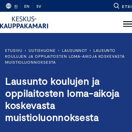
Skip
FI
EN
SV
ETSI
to
content
ETUSIVU
›
UUTISHUONE
›
LAUSUNNOT
›
LAUSUNTO
KOULUJEN JA OPPILAITOSTEN LOMA-AIKOJA KOSKEVASTA
MUISTIOLUONNOKSESTA
Lausunto koulujen ja
oppilaitosten loma-aikoja
koskevasta
muistioluonnoksesta