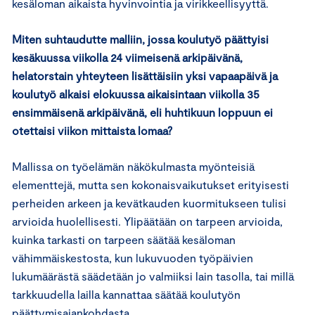
kesäloman aikaista hyvinvointia ja virikkeellisyyttä.
Miten suhtaudutte malliin, jossa koulutyö päättyisi
kesäkuussa viikolla 24 viimeisenä arkipäivänä,
helatorstain yhteyteen lisättäisiin yksi vapaapäivä ja
koulutyö alkaisi elokuussa aikaisintaan viikolla 35
ensimmäisenä arkipäivänä, eli huhtikuun loppuun ei
otettaisi viikon mittaista lomaa?
Mallissa on työelämän näkökulmasta myönteisiä
elementtejä, mutta sen kokonaisvaikutukset erityisesti
perheiden arkeen ja kevätkauden kuormitukseen tulisi
arvioida huolellisesti. Ylipäätään on tarpeen arvioida,
kuinka tarkasti on tarpeen säätää kesäloman
vähimmäiskestosta, kun lukuvuoden työpäivien
lukumäärästä säädetään jo valmiiksi lain tasolla, tai millä
tarkkuudella lailla kannattaa säätää koulutyön
päättymisajankohdasta.