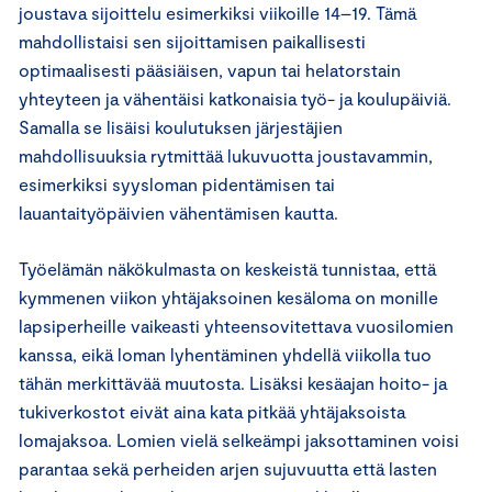
joustava sijoittelu esimerkiksi viikoille 14–19. Tämä
mahdollistaisi sen sijoittamisen paikallisesti
optimaalisesti pääsiäisen, vapun tai helatorstain
yhteyteen ja vähentäisi katkonaisia työ- ja koulupäiviä.
Samalla se lisäisi koulutuksen järjestäjien
mahdollisuuksia rytmittää lukuvuotta joustavammin,
esimerkiksi syysloman pidentämisen tai
lauantaityöpäivien vähentämisen kautta.
Työelämän näkökulmasta on keskeistä tunnistaa, että
kymmenen viikon yhtäjaksoinen kesäloma on monille
lapsiperheille vaikeasti yhteensovitettava vuosilomien
kanssa, eikä loman lyhentäminen yhdellä viikolla tuo
tähän merkittävää muutosta. Lisäksi kesäajan hoito- ja
tukiverkostot eivät aina kata pitkää yhtäjaksoista
lomajaksoa. Lomien vielä selkeämpi jaksottaminen voisi
parantaa sekä perheiden arjen sujuvuutta että lasten