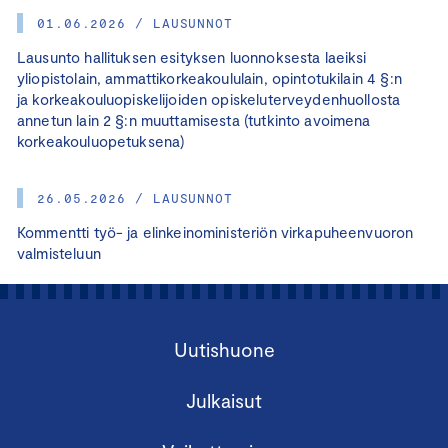
01.06.2026 / LAUSUNNOT
Lausunto hallituksen esityksen luonnoksesta laeiksi
yliopistolain, ammattikorkeakoululain, opintotukilain 4 §:n
ja korkeakouluopiskelijoiden opiskeluterveydenhuollosta
annetun lain 2 §:n muuttamisesta (tutkinto avoimena
korkeakouluopetuksena)
26.05.2026 / LAUSUNNOT
Kommentti työ- ja elinkeinoministeriön virkapuheenvuoron
valmisteluun
Uutishuone
Julkaisut