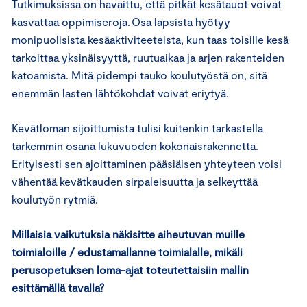
Tutkimuksissa on havaittu, että pitkät kesätauot voivat
kasvattaa oppimiseroja. Osa lapsista hyötyy
monipuolisista kesäaktiviteeteista, kun taas toisille kesä
tarkoittaa yksinäisyyttä, ruutuaikaa ja arjen rakenteiden
katoamista. Mitä pidempi tauko koulutyöstä on, sitä
enemmän lasten lähtökohdat voivat eriytyä.
Kevätloman sijoittumista tulisi kuitenkin tarkastella
tarkemmin osana lukuvuoden kokonaisrakennetta.
Erityisesti sen ajoittaminen pääsiäisen yhteyteen voisi
vähentää kevätkauden sirpaleisuutta ja selkeyttää
koulutyön rytmiä.
Millaisia vaikutuksia näkisitte aiheutuvan muille
toimialoille / edustamallanne toimialalle, mikäli
perusopetuksen loma-ajat toteutettaisiin mallin
esittämällä tavalla?