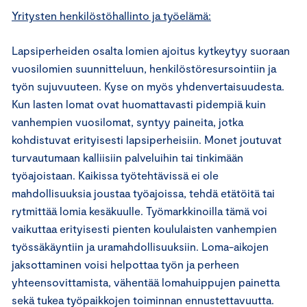
Yritysten henkilöstöhallinto ja työelämä:
Lapsiperheiden osalta lomien ajoitus kytkeytyy suoraan
vuosilomien suunnitteluun, henkilöstöresursointiin ja
työn sujuvuuteen. Kyse on myös yhdenvertaisuudesta.
Kun lasten lomat ovat huomattavasti pidempiä kuin
vanhempien vuosilomat, syntyy paineita, jotka
kohdistuvat erityisesti lapsiperheisiin. Monet joutuvat
turvautumaan kalliisiin palveluihin tai tinkimään
työajoistaan. Kaikissa työtehtävissä ei ole
mahdollisuuksia joustaa työajoissa, tehdä etätöitä tai
rytmittää lomia kesäkuulle. Työmarkkinoilla tämä voi
vaikuttaa erityisesti pienten koululaisten vanhempien
työssäkäyntiin ja uramahdollisuuksiin. Loma-aikojen
jaksottaminen voisi helpottaa työn ja perheen
yhteensovittamista, vähentää lomahuippujen painetta
sekä tukea työpaikkojen toiminnan ennustettavuutta.