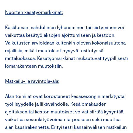
Nuorten kesätyömarkkinat:
Kesäloman mahdollinen lyheneminen tai siirtyminen voi
vaikuttaa kesätyöjaksojen ajoittumiseen ja kestoon.
Vaikutusten arvioidaan kuitenkin olevan kokonaisuutena
rajallisia, mikäli muutokset pysyvät esitetyssä
mittaluokassa. Kesätyömarkkinat mukautuvat tyypillisesti
lomarakenteen muutoksiin.
Matkailu- ja ravintola-ala:
Alan toimijat ovat korostaneet kesäsesongin merkitystä
työllisyydelle ja liikevaihdolle. Kesälomakauden
ajoituksen tai keston muutokset voivat siirtää kysyntää,
vaikuttaa sesonkityövoiman tarpeeseen sekä muuttaa
alan kausirakennetta. Erityisesti kansainvälisen matkailun