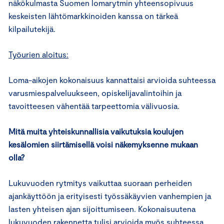
näkökulmasta Suomen lomarytmin yhteensopivuus
keskeisten lähtömarkkinoiden kanssa on tärkeä
kilpailutekijä.
Työurien aloitus:
Loma-aikojen kokonaisuus kannattaisi arvioida suhteessa
varusmiespalveluukseen, opiskelijavalintoihin ja
tavoitteesen vähentää tarpeettomia välivuosia.
Mitä muita yhteiskunnallisia vaikutuksia koulujen
kesälomien siirtämisellä voisi näkemyksenne mukaan
olla?
Lukuvuoden rytmitys vaikuttaa suoraan perheiden
ajankäyttöön ja erityisesti työssäkäyvien vanhempien ja
lasten yhteisen ajan sijoittumiseen. Kokonaisuutena
lukuvuoden rakennetta tulisi arvioida myös suhteessa