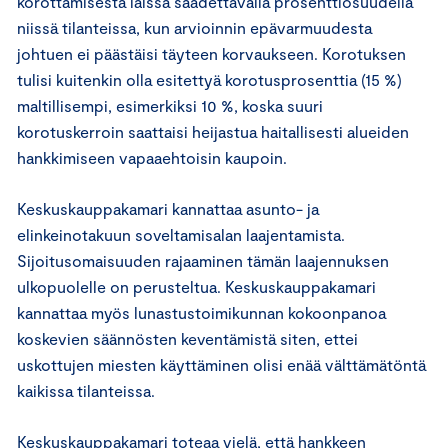
korottamisesta laissa säädettävällä prosenttiosuudella
niissä tilanteissa, kun arvioinnin epävarmuudesta
johtuen ei päästäisi täyteen korvaukseen. Korotuksen
tulisi kuitenkin olla esitettyä korotusprosenttia (15 %)
maltillisempi, esimerkiksi 10 %, koska suuri
korotuskerroin saattaisi heijastua haitallisesti alueiden
hankkimiseen vapaaehtoisin kaupoin.
Keskuskauppakamari kannattaa asunto- ja
elinkeinotakuun soveltamisalan laajentamista.
Sijoitusomaisuuden rajaaminen tämän laajennuksen
ulkopuolelle on perusteltua. Keskuskauppakamari
kannattaa myös lunastustoimikunnan kokoonpanoa
koskevien säännösten keventämistä siten, ettei
uskottujen miesten käyttäminen olisi enää välttämätöntä
kaikissa tilanteissa.
Keskuskauppakamari toteaa vielä, että hankkeen