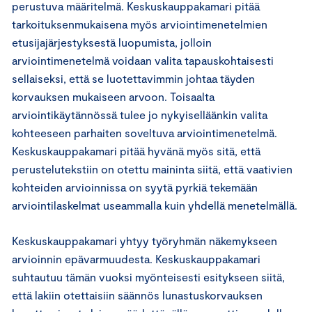
perustuva määritelmä. Keskuskauppakamari pitää
tarkoituksenmukaisena myös arviointimenetelmien
etusijajärjestyksestä luopumista, jolloin
arviointimenetelmä voidaan valita tapauskohtaisesti
sellaiseksi, että se luotettavimmin johtaa täyden
korvauksen mukaiseen arvoon. Toisaalta
arviointikäytännössä tulee jo nykyiselläänkin valita
kohteeseen parhaiten soveltuva arviointimenetelmä.
Keskuskauppakamari pitää hyvänä myös sitä, että
perustelutekstiin on otettu maininta siitä, että vaativien
kohteiden arvioinnissa on syytä pyrkiä tekemään
arviointilaskelmat useammalla kuin yhdellä menetelmällä.
Keskuskauppakamari yhtyy työryhmän näkemykseen
arvioinnin epävarmuudesta. Keskuskauppakamari
suhtautuu tämän vuoksi myönteisesti esitykseen siitä,
että lakiin otettaisiin säännös lunastuskorvauksen