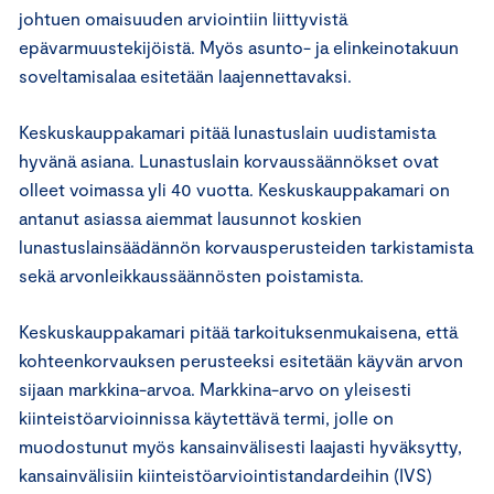
johtuen omaisuuden arviointiin liittyvistä
epävarmuustekijöistä. Myös asunto- ja elinkeinotakuun
soveltamisalaa esitetään laajennettavaksi.
Keskuskauppakamari pitää lunastuslain uudistamista
hyvänä asiana. Lunastuslain korvaussäännökset ovat
olleet voimassa yli 40 vuotta. Keskuskauppakamari on
antanut asiassa aiemmat lausunnot koskien
lunastuslainsäädännön korvausperusteiden tarkistamista
sekä arvonleikkaussäännösten poistamista.
Keskuskauppakamari pitää tarkoituksenmukaisena, että
kohteenkorvauksen perusteeksi esitetään käyvän arvon
sijaan markkina-arvoa. Markkina-arvo on yleisesti
kiinteistöarvioinnissa käytettävä termi, jolle on
muodostunut myös kansainvälisesti laajasti hyväksytty,
kansainvälisiin kiinteistöarviointistandardeihin (IVS)