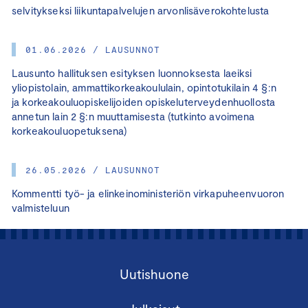
selvitykseksi liikuntapalvelujen arvonlisäverokohtelusta
01.06.2026 / LAUSUNNOT
Lausunto hallituksen esityksen luonnoksesta laeiksi
yliopistolain, ammattikorkeakoululain, opintotukilain 4 §:n
ja korkeakouluopiskelijoiden opiskeluterveydenhuollosta
annetun lain 2 §:n muuttamisesta (tutkinto avoimena
korkeakouluopetuksena)
26.05.2026 / LAUSUNNOT
Kommentti työ- ja elinkeinoministeriön virkapuheenvuoron
valmisteluun
Uutishuone