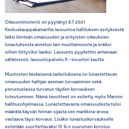
Oikeusministeriö on pyytänyt 8.7.2021
Keskuskauppakamarilta lausuntoa hallituksen esityksestä
laiksi kiinteän omaisuuden ja erityisten oikeuksien
lunastuksesta annetun lain muuttamisesta ja eräiksi
siihen liittyviksi laeiksi. Lausunto pyydettiin antamaan
sähköisesti, lausuntopalvelu.fi –sivuston kautta.
Muutosten keskeisenä tarkoituksena on lunastettavan
omaisuuden haltijan aseman turvaaminen sekä
perustuslaissa turvatun täyden korvauksen
toteutuminen. Nämä tavoitteet on esitetty myös Marinin
hallitusohjelmassa. Lunastettavasta omaisuudesta tulisi
määrätä käyvän hinnan sijasta sen markkina-arvoa
vastaava täysi korvaus. Lisäksi lunastuskorvaukselle
esitetään suoritettavaksi 15 %:n suuruinen korotus