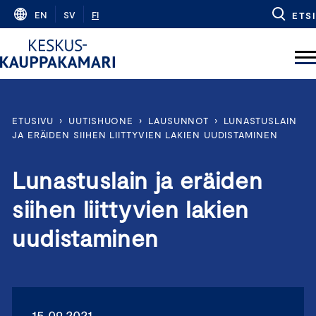
Skip
EN
SV
FI
ETSI
to
content
ETUSIVU
›
UUTISHUONE
›
LAUSUNNOT
›
LUNASTUSLAIN
JA ERÄIDEN SIIHEN LIITTYVIEN LAKIEN UUDISTAMINEN
Lunastuslain ja eräiden
siihen liittyvien lakien
uudistaminen
15.09.2021