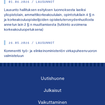
01.06.2026 / LAUSUNNOT
Lausunto hallituksen esityksen luonnoksesta laeiksi
yliopistolain, ammattikorkeakoululain, opintotukilain 4 §:n
ja korkeakouluopiskelijoiden opiskeluterveydenhuollosta
annetun lain 2 §:n muuttamisesta (tutkinto avoimena
korkeakouluopetuksena)
26.05.2026 / LAUSUNNOT
Kommentti työ- ja elinkeinoministeriön virkapuheenvuoron
valmisteluun
Uutishuone
Julkaisut
Vaikuttaminen