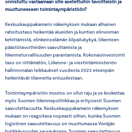
onnistuttu vastaamaan sille asetettuihin tavoitteisiin ja
muuttuneeseen toimintaympäristöön?
Keskuskauppakamarin näkemyksen mukaan alhainen
rahoitustaso heikentää alueiden ja kuntien elinvoiman
kehittämistä, elinkeinoelämän kilpailukykyä, liikenteen
päästötavoitteiden saavuttamista ja
liikenneturvallisuuden parantamista. Kokonaisinvestointi
taso on riittämätön, Liikenne- ja viestintäministeriön
hallinnonalan leikkaukset vuodesta 2023 eteenpäin
heikentävät tilannetta entuudestaan.
Toimintaympäristön muutos on ollut raju ja se koskettaa
myös Suomen liikennepolitiikkaa ja erityisesti Suomen
saavutettavuutta. Keskuskauppakamarin näkemyksen
mukaan on reagoitava nopeasti siihen, kuinka Suomen
logistinen saavutettavuus on muuttumassa Venäjän
hyökkäyssodan seurauksena. Suomen saavutettavuus