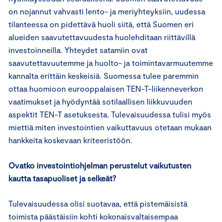
on nojannut vahvasti lento- ja meriyhteyksiin, uudessa
tilanteessa on pidettävä huoli siitä, että Suomen eri
alueiden saavutettavuudesta huolehditaan riittävillä
investoinneilla. Yhteydet satamiin ovat
saavutettavuutemme ja huolto- ja toimintavarmuutemme
kannalta erittäin keskeisiä. Suomessa tulee paremmin
ottaa huomioon eurooppalaisen TEN-T-liikenneverkon
vaatimukset ja hyödyntää sotilaallisen liikkuvuuden
aspektit TEN-T asetuksesta. Tulevaisuudessa tulisi myös
miettiä miten investointien vaikuttavuus otetaan mukaan
hankkeita koskevaan kriteeristöön.
Ovatko investointiohjelman perustelut vaikutusten
kautta tasapuoliset ja selkeät?
Tulevaisuudessa olisi suotavaa, että pistemäisistä
toimista päästäisiin kohti kokonaisvaltaisempaa