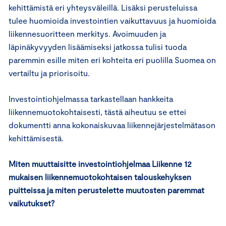
kehittämistä eri yhteysväleillä. Lisäksi perusteluissa
tulee huomioida investointien vaikuttavuus ja huomioida
liikennesuoritteen merkitys. Avoimuuden ja
läpinäkyvyyden lisäämiseksi jatkossa tulisi tuoda
paremmin esille miten eri kohteita eri puolilla Suomea on
vertailtu ja priorisoitu.
Investointiohjelmassa tarkastellaan hankkeita
liikennemuotokohtaisesti, tästä aiheutuu se ettei
dokumentti anna kokonaiskuvaa liikennejärjestelmätason
kehittämisestä.
Miten muuttaisitte investointiohjelmaa Liikenne 12
mukaisen liikennemuotokohtaisen talouskehyksen
puitteissa ja miten perustelette muutosten paremmat
vaikutukset?