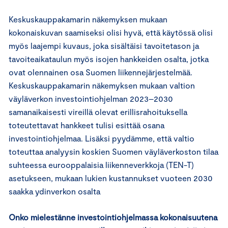
Keskuskauppakamarin näkemyksen mukaan
kokonaiskuvan saamiseksi olisi hyvä, että käytössä olisi
myös laajempi kuvaus, joka sisältäisi tavoitetason ja
tavoiteaikataulun myös isojen hankkeiden osalta, jotka
ovat olennainen osa Suomen liikennejärjestelmää.
Keskuskauppakamarin näkemyksen mukaan valtion
väyläverkon investointiohjelman 2023–2030
samanaikaisesti vireillä olevat erillisrahoituksella
toteutettavat hankkeet tulisi esittää osana
investointiohjelmaa. Lisäksi pyydämme, että valtio
toteuttaa analyysin koskien Suomen väyläverkoston tilaa
suhteessa eurooppalaisia liikenneverkkoja (TEN-T)
asetukseen, mukaan lukien kustannukset vuoteen 2030
saakka ydinverkon osalta
Onko mielestänne investointiohjelmassa kokonaisuutena