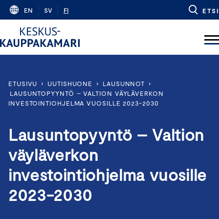
Skip
EN
SV
FI
ETSI
to
content
ETUSIVU
›
UUTISHUONE
›
LAUSUNNOT
›
LAUSUNTOPYYNTÖ – VALTION VÄYLÄVERKON
INVESTOINTIOHJELMA VUOSILLE 2023-2030
Lausuntopyyntö – Valtion
väyläverkon
investointiohjelma vuosille
2023-2030