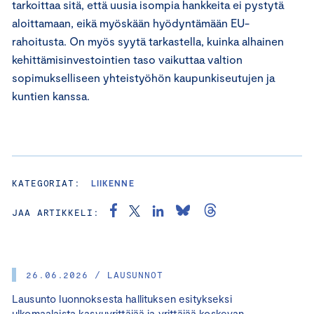
tarkoittaa sitä, että uusia isompia hankkeita ei pystytä
aloittamaan, eikä myöskään hyödyntämään EU-
rahoitusta. On myös syytä tarkastella, kuinka alhainen
kehittämisinvestointien taso vaikuttaa valtion
sopimukselliseen yhteistyöhön kaupunkiseutujen ja
kuntien kanssa.
KATEGORIAT:
LIIKENNE
JAA ARTIKKELI:
26.06.2026 / LAUSUNNOT
Lausunto luonnoksesta hallituksen esitykseksi
ulkomaalaista kasvuyrittäjää ja yrittäjää koskevan