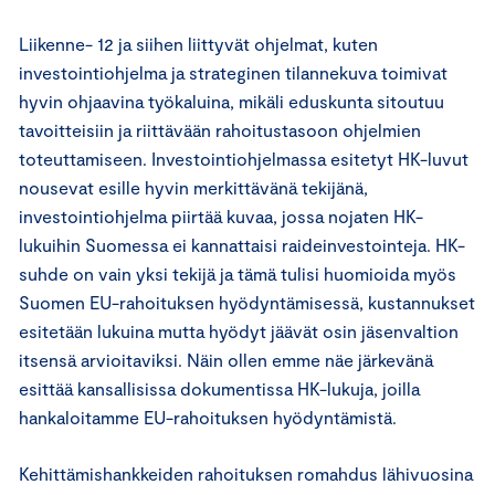
Liikenne- 12 ja siihen liittyvät ohjelmat, kuten
investointiohjelma ja strateginen tilannekuva toimivat
hyvin ohjaavina työkaluina, mikäli eduskunta sitoutuu
tavoitteisiin ja riittävään rahoitustasoon ohjelmien
toteuttamiseen. Investointiohjelmassa esitetyt HK-luvut
nousevat esille hyvin merkittävänä tekijänä,
investointiohjelma piirtää kuvaa, jossa nojaten HK-
lukuihin Suomessa ei kannattaisi raideinvestointeja. HK-
suhde on vain yksi tekijä ja tämä tulisi huomioida myös
Suomen EU-rahoituksen hyödyntämisessä, kustannukset
esitetään lukuina mutta hyödyt jäävät osin jäsenvaltion
itsensä arvioitaviksi. Näin ollen emme näe järkevänä
esittää kansallisissa dokumentissa HK-lukuja, joilla
hankaloitamme EU-rahoituksen hyödyntämistä.
Kehittämishankkeiden rahoituksen romahdus lähivuosina