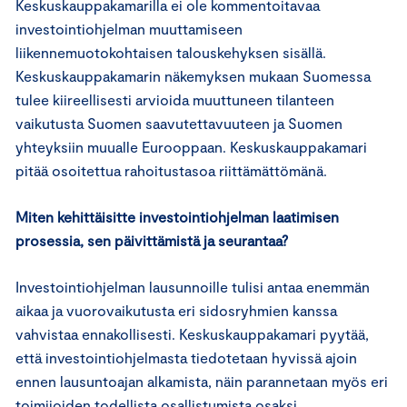
Keskuskauppakamarilla ei ole kommentoitavaa
investointiohjelman muuttamiseen
liikennemuotokohtaisen talouskehyksen sisällä.
Keskuskauppakamarin näkemyksen mukaan Suomessa
tulee kiireellisesti arvioida muuttuneen tilanteen
vaikutusta Suomen saavutettavuuteen ja Suomen
yhteyksiin muualle Eurooppaan. Keskuskauppakamari
pitää osoitettua rahoitustasoa riittämättömänä.
Miten kehittäisitte investointiohjelman laatimisen
prosessia, sen päivittämistä ja seurantaa?
Investointiohjelman lausunnoille tulisi antaa enemmän
aikaa ja vuorovaikutusta eri sidosryhmien kanssa
vahvistaa ennakollisesti. Keskuskauppakamari pyytää,
että investointiohjelmasta tiedotetaan hyvissä ajoin
ennen lausuntoajan alkamista, näin parannetaan myös eri
toimijoiden todellista osallistumista osaksi