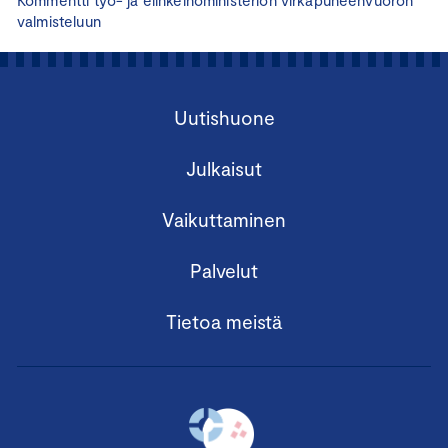
Kommentti työ- ja elinkeinoministeriön virkapuheenvuoron
valmisteluun
Uutishuone
Julkaisut
Vaikuttaminen
Palvelut
Tietoa meistä