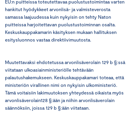
EU:n puitteissa toteutettavaa puolustustoimintaa varten
hankitut hyödykkeet arvonlisä- ja valmisteverosta
samassa laajuudessa kuin nykyisin on tehty Naton
puitteissa harjoitettavan puolustustoiminnan osalta.
Keskuskauppakamarin käsityksen mukaan hallituksen
esitysluonnos vastaa direktiivimuutosta.
Muutettavaksi ehdotetussa arvonlisäverolain 129 b §:ssä
viitataan ulkoasiainministeriölle tehtävään
palautushakemukseen. Keskuskauppakamari toteaa, että
ministeriön virallinen nimi on nykyisin ulkoministeriö.
Tämä voitaisiin lakimuutoksen yhteydessä oikaista myös
arvonlisäverolain128 §:ään ja niihin arvonlisäverolain
säännöksiin, joissa 129 b §:ään viitataan.