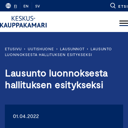
Skip
FI
EN
SV
ETSI
to
content
ETUSIVU
›
UUTISHUONE
›
LAUSUNNOT
›
LAUSUNTO
LUONNOKSESTA HALLITUKSEN ESITYKSEKSI
Lausunto luonnoksesta
hallituksen esitykseksi
01.04.2022