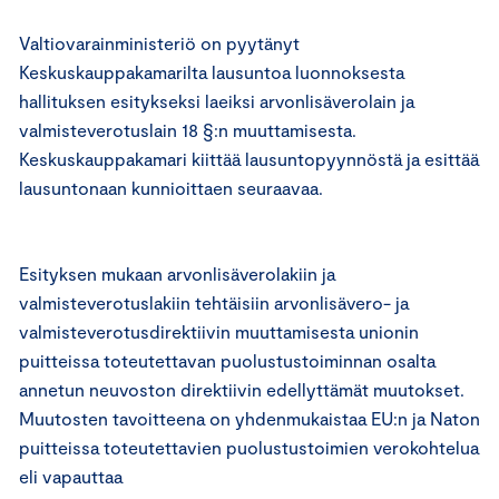
Valtiovarainministeriö on pyytänyt
Keskuskauppakamarilta lausuntoa luonnoksesta
hallituksen esitykseksi laeiksi arvonlisäverolain ja
valmisteverotuslain 18 §:n muuttamisesta.
Keskuskauppakamari kiittää lausuntopyynnöstä ja esittää
lausuntonaan kunnioittaen seuraavaa.
Esityksen mukaan arvonlisäverolakiin ja
valmisteverotuslakiin tehtäisiin arvonlisävero- ja
valmisteverotusdirektiivin muuttamisesta unionin
puitteissa toteutettavan puolustustoiminnan osalta
annetun neuvoston direktiivin edellyttämät muutokset.
Muutosten tavoitteena on yhdenmukaistaa EU:n ja Naton
puitteissa toteutettavien puolustustoimien verokohtelua
eli vapauttaa