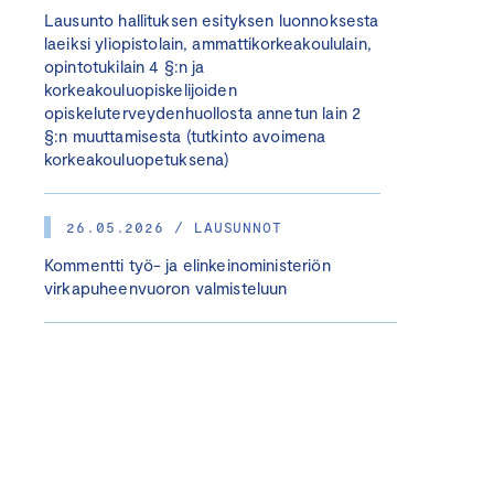
Lausunto hallituksen esityksen luonnoksesta
laeiksi yliopistolain, ammattikorkeakoululain,
opintotukilain 4 §:n ja
korkeakouluopiskelijoiden
opiskeluterveydenhuollosta annetun lain 2
§:n muuttamisesta (tutkinto avoimena
korkeakouluopetuksena)
26.05.2026 / LAUSUNNOT
Kommentti työ- ja elinkeinoministeriön
virkapuheenvuoron valmisteluun