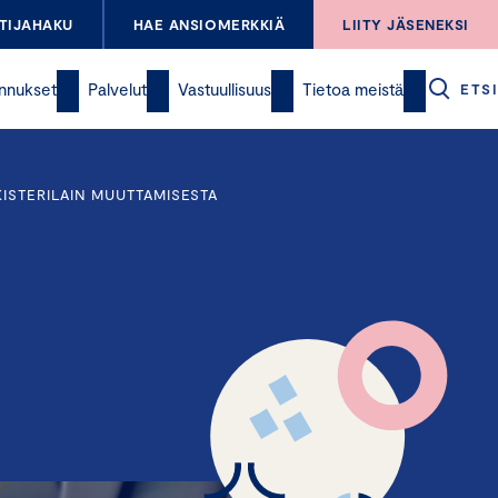
TIJAHAKU
HAE ANSIOMERKKIÄ
LIITY JÄSENEKSI
nnukset
Palvelut
Vastuullisuus
Tietoa meistä
ETSI
ISTERILAIN MUUTTAMISESTA