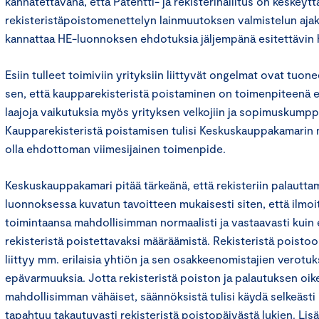
kannatettavana, että Patentti- ja rekisterihallitus on keskeytt
rekisteristäpoistomenettelyn lainmuutoksen valmistelun aja
kannattaa HE-luonnoksen ehdotuksia jäljempänä esitettävin
Esiin tulleet toimiviin yrityksiin liittyvät ongelmat ovat tuon
sen, että kaupparekisteristä poistaminen on toimenpiteenä erit
laajoja vaikutuksia myös yrityksen velkojiin ja sopimuskumpp
Kaupparekisteristä poistamisen tulisi Keskuskauppakamarin
olla ehdottoman viimesijainen toimenpide.
Keskuskauppakamari pitää tärkeänä, että rekisteriin palautta
luonnoksessa kuvatun tavoitteen mukaisesti siten, että ilmoit
toimintaansa mahdollisimman normaalisti ja vastaavasti kuin e
rekisteristä poistettavaksi määräämistä. Rekisteristä poisto
liittyy mm. erilaisia yhtiön ja sen osakkeenomistajien verotuks
epävarmuuksia. Jotta rekisteristä poiston ja palautuksen oik
mahdollisimman vähäiset, säännöksistä tulisi käydä selkeästi i
tapahtuu takautuvasti rekisteristä poistopäivästä lukien. Lis