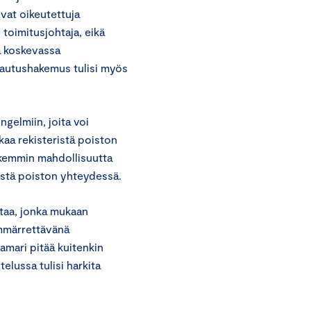
vat oikeutettuja
 toimitusjohtaja, eikä
ä koskevassa
alautushakemus tulisi myös
gelmiin, joita voi
kaa rekisteristä poiston
arkemmin mahdollisuutta
ristä poiston yhteydessä.
taa, jonka mukaan
 ymmärrettävänä
mari pitää kuitenkin
lussa tulisi harkita