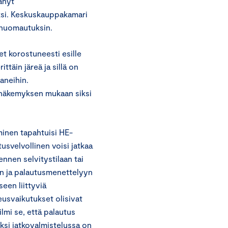
änyt
ksi. Keskuskauppakamari
 huomautuksin.
eet korostuneesti esille
täin järeä ja sillä on
aneihin.
 näkemyksen mukaan siksi
minen tapahtuisi HE-
usvelvollinen voisi jatkaa
nnen selvitystilaan tai
on ja palautusmenettelyyn
een liittyviä
eusvaikutukset olisivat
lmi se, että palautus
äksi jatkovalmistelussa on