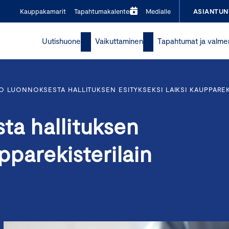
Kauppakamarit
Tapahtumakalenteri
Medialle
ASIANTUN
Uutishuone
Vaikuttaminen
Tapahtumat ja valme
 LUONNOKSESTA HALLITUKSEN ESITYKSEKSI LAIKSI KAUPPAREK
ta hallituksen
upparekisterilain