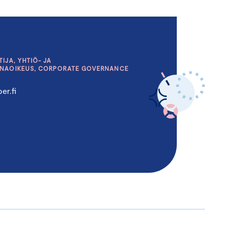
IJA, YHTIÖ- JA
INAOIKEUS, CORPORATE GOVERNANCE
er.fi