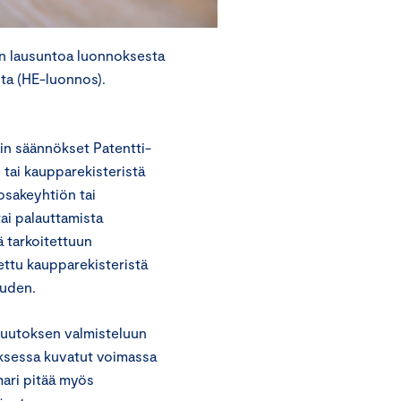
in lausuntoa luonnoksesta
sta (HE-luonnos).
.
in säännökset Patentti-
n tai kaupparekisteristä
osakeyhtiön tai
tai palauttamista
ä tarkoitettuun
tettu kaupparekisteristä
uuden.
muutoksen valmisteluun
oksessa kuvatut voimassa
ari pitää myös