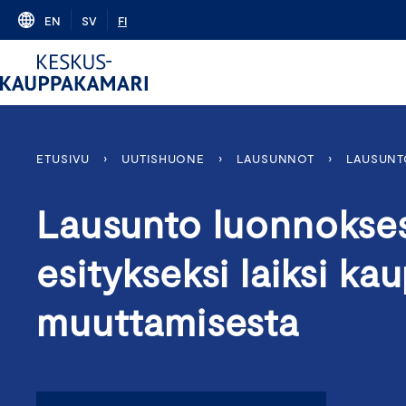
Skip
EN
SV
FI
to
content
ETUSIVU
›
UUTISHUONE
›
LAUSUNNOT
›
LAUSUNTO
Lausunto luonnokses
esitykseksi laiksi ka
muuttamisesta