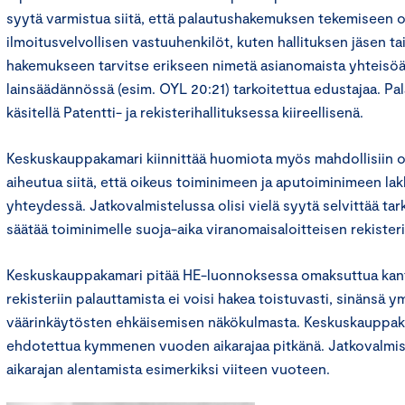
syytä varmistua siitä, että palautushakemuksen tekemiseen o
ilmoitusvelvollisen vastuuhenkilöt, kuten hallituksen jäsen tai
hakemukseen tarvitse erikseen nimetä asianomaista yhteisö
lainsäädännössä (esim. OYL 20:21) tarkoitettua edustajaa. P
käsitellä Patentti- ja rekisterihallituksessa kiireellisenä.
Keskuskauppakamari kiinnittää huomiota myös mahdollisiin on
aiheutua siitä, että oikeus toiminimeen ja aputoiminimeen lak
yhteydessä. Jatkovalmistelussa olisi vielä syytä selvittää t
säätää toiminimelle suoja-aika viranomaisaloitteisen rekiste
Keskuskauppakamari pitää HE-luonnoksessa omaksuttua kan
rekisteriin palauttamista ei voisi hakea toistuvasti, sinänsä
väärinkäytösten ehkäisemisen näkökulmasta. Keskuskauppaka
ehdotettua kymmenen vuoden aikarajaa pitkänä. Jatkovalmiste
aikarajan alentamista esimerkiksi viiteen vuoteen.