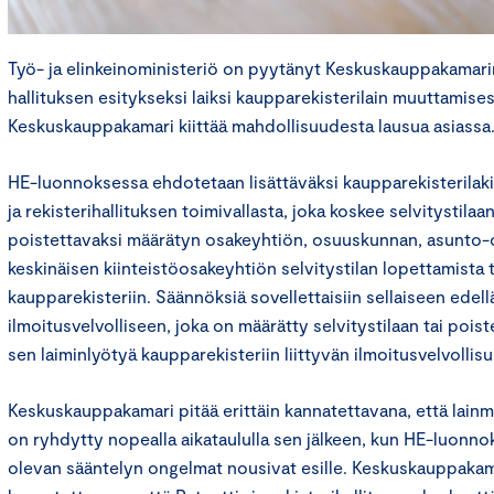
Työ- ja elinkeinoministeriö on pyytänyt Keskuskauppakamar
hallituksen esitykseksi laiksi kaupparekisterilain muuttamise
Keskuskauppakamari kiittää mahdollisuudesta lausua asiassa
HE-luonnoksessa ehdotetaan lisättäväksi kaupparekisterilaki
ja rekisterihallituksen toimivallasta, joka koskee selvitystilaa
poistettavaksi määrätyn osakeyhtiön, osuuskunnan, asunto-
keskinäisen kiinteistöosakeyhtiön selvitystilan lopettamista 
kaupparekisteriin. Säännöksiä sovellettaisiin sellaiseen edell
ilmoitusvelvolliseen, joka on määrätty selvitystilaan tai pois
sen laiminlyötyä kaupparekisteriin liittyvän ilmoitusvelvollis
Keskuskauppakamari pitää erittäin kannatettavana, että lain
on ryhdytty nopealla aikataululla sen jälkeen, kun HE-luonn
olevan sääntelyn ongelmat nousivat esille. Keskuskauppakam